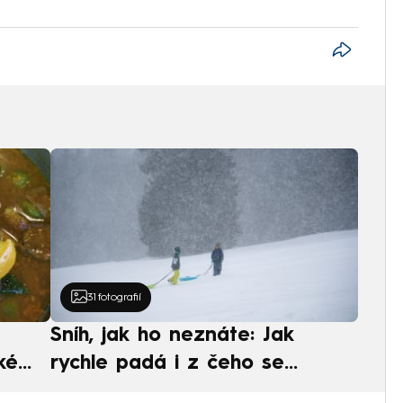
31
fotografií
Sníh, jak ho neznáte: Jak
ké
rychle padá i z čeho se
ská
skládá. A vločky nejsou bílé