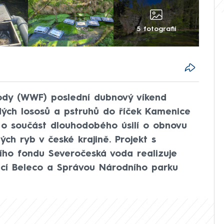
5 fotografií
ody (WWF) poslední dubnový víkend
adých lososů a pstruhů do říček Kamenice
e o součást dlouhodobého úsilí o obnovu
ých ryb v české krajině. Projekt s
o fondu Severočeská voda realizuje
cí Beleco a Správou Národního parku