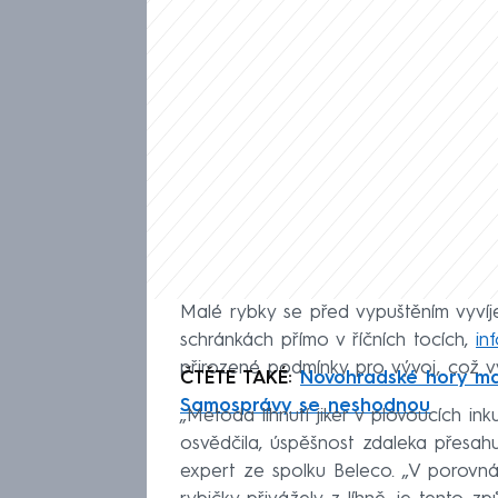
Malé rybky se před vypuštěním vyvíje
schránkách přímo v říčních tocích,
in
přirozené podmínky pro vývoj, což výr
ČTĚTE TAKÉ:
Novohradské hory maj
Samosprávy se neshodnou
„Metoda líhnutí jiker v plovoucích 
osvědčila, úspěšnost zdaleka přesahuj
expert ze spolku Beleco. „V porovná