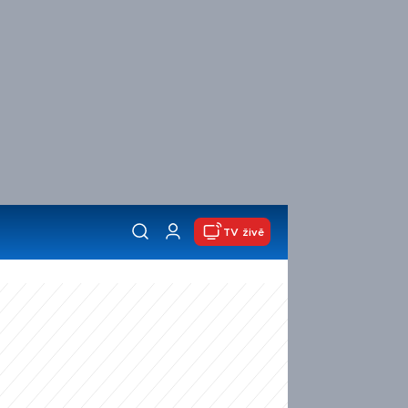
TV živě