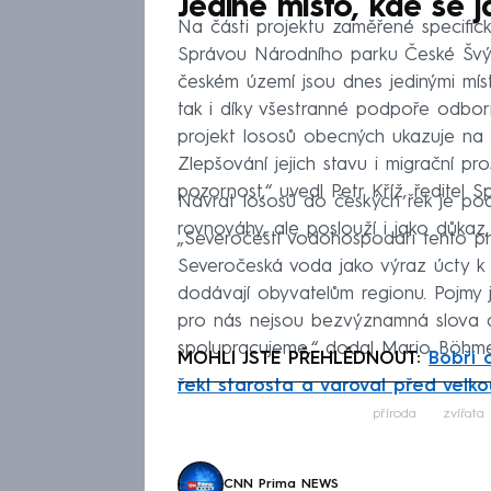
Jediné místo, kde se j
Na části projektu zaměřené specifi
Správou Národního parku České Švýc
českém území jsou dnes jedinými mís
tak i díky všestranné podpoře odborný
projekt lososů obecných ukazuje na f
Zlepšování jejich stavu i migrační pr
pozornost,“ uvedl Petr Kříž, ředitel
Návrat lososů do českých řek je pod
rovnováhy, ale poslouží i jako důkaz
„Severočeští vodohospodáři tento pr
Severočeská voda jako výraz úcty k p
dodávají obyvatelům regionu. Pojmy j
pro nás nejsou bezvýznamná slova a
spolupracujeme,“ dodal Mario Böhme
MOHLI JSTE PŘEHLÉDNOUT:
Bobři 
řekl starosta a varoval před velk
Fa
příroda
zvířata
CNN Prima NEWS