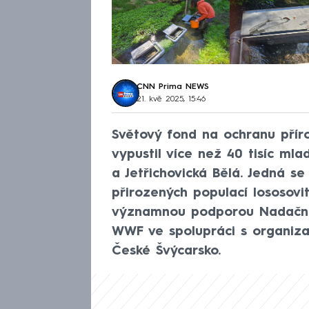
CNN Prima NEWS
21. kvě 2025, 15:46
Světový fond na ochranu přír
vypustil více než 40 tisíc ml
a Jetřichovická Bělá. Jedná s
přirozených populací lososovit
významnou podporou Nadačníh
WWF ve spolupráci s organiza
České Švýcarsko.