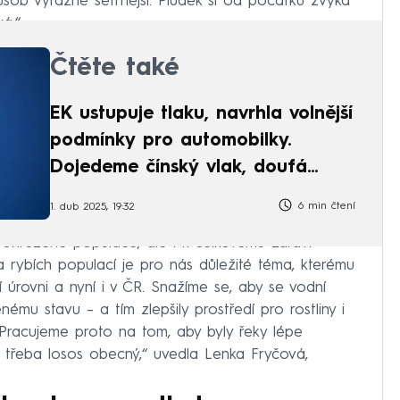
působ výrazně šetrnější. Plůdek si od počátku zvyká
á.“
Čtěte také
EK ustupuje tlaku, navrhla volnější
podmínky pro automobilky.
Dojedeme čínský vlak, doufá
Kupka
6 min čtení
1. dub 2025, 19:32
ní ohrožené populace, ale i k celkovému zdraví
 a rybích populací je pro nás důležité téma, kterému
úrovni a nyní i v ČR. Snažíme se, aby se vodní
enému stavu – a tím zlepšily prostředí pro rostliny i
. Pracujeme proto na tom, aby byly řeky lépe
je třeba losos obecný,“ uvedla Lenka Fryčová,