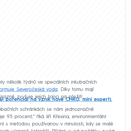
ly několik týdnů ve speciálních inkubačních
formuje Severočeská voda
. Díky tomu mají
azně zvyšuje jejich šanci na přežití.
í potenciál na vznik nové CHKO, míní experti.
inkubačních schránkách se nám jednoznačně
e 95 procent,“ říká Jiří Křesina, environmentální
ní s metodou používanou v minulosti, kdy se malé