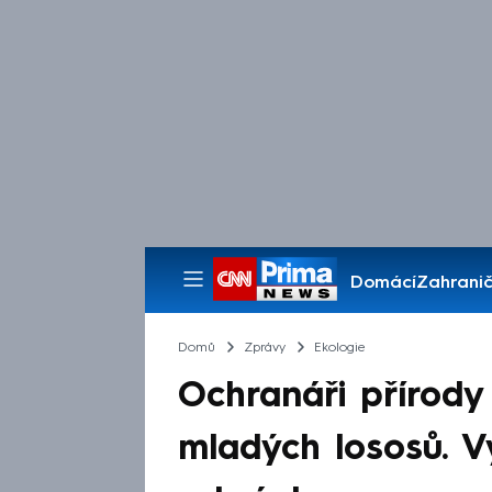
Domácí
Zahranič
Pořady
Domů
Zprávy
Ekologie
Ochranáři přírody v
mladých lososů. Vy