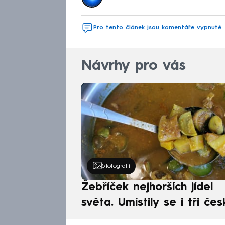
Pro tento článek jsou komentáře vypnuté
Návrhy pro vás
5
fotografií
Žebříček nejhorších jídel
světa. Umístily se i tři čes
pokrmy, vévodí skandináv