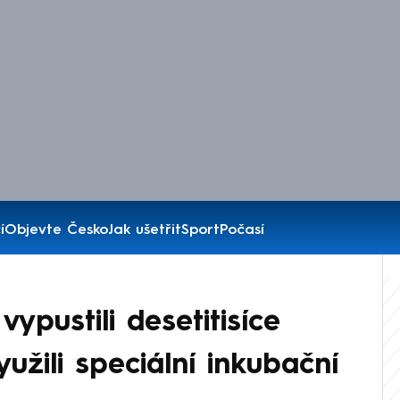
í
Objevte Česko
Jak ušetřit
Sport
Počasí
ypustili desetitisíce
užili speciální inkubační