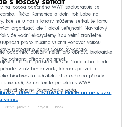
de s lososy setkat
cky na lososa obecného WWF spolupracuje se
arsko. „Říčka Kamenice a dolní tok Labe na
ty, kde se u nás s lososy můžeme setkat. Je tomu
ch organizací, ale i laické veřejnosti. Návratový
akt, že vodní ekosystémy jsou velmi zranitelné.
ostupnosti proto musíme všichni věnovat velkou
 Správy Národního parku České Švýcarsko.
le odborníků důležitý nejen pro obnovu biologické
, že ochrana přírody má smysl.
ojekt podporují prostřednictvím Nadačního fondu
řírodě, z níž berou vodu, kterou upravují a
ako biodiverzita, udržitelnost a ochrana přírody
 jsme rádi, že na tomto projektu s WWF
, mluvčí skupiny Severočeská voda.
ohrožují obec na Svitavsku. Máme na ně složku,
ou vodou
iled to fetch
životní prostředí
projekt
losos