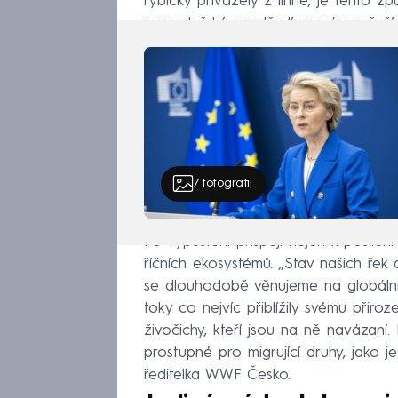
rybičky přivážely z líhně, je tento z
na mateřské prostředí a snáze přežív
7
fotografií
Po vypuštění přispějí nejen k posíle
říčních ekosystémů. „Stav našich řek
se dlouhodobě věnujeme na globální 
toky co nejvíc přiblížily svému přiroz
živočichy, kteří jsou na ně navázaní
prostupné pro migrující druhy, jako 
ředitelka WWF Česko.