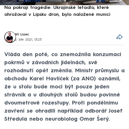
Na pokraji tragédie: Ukrajinské letadlo, které
P
ohrožoval v Lipsku dron, bylo naložené municí
e
Jiří Lizec
2. bře 2021, 13:23
Vláda den poté, co znemožnila konzumaci
pokrmů v závodních jídelnách, své
rozhodnutí opět změnila. Ministr průmyslu a
obchodu Karel Havlíček (za ANO) oznámil,
že u stolu bude moci být pouze jeden
strávník a u dlouhých stolů budou povinné
dvoumetrové rozestupy. Proti pondělnímu
zavření se ohradili například odborář Josef
Středula nebo neurobiolog Omar Šerý.