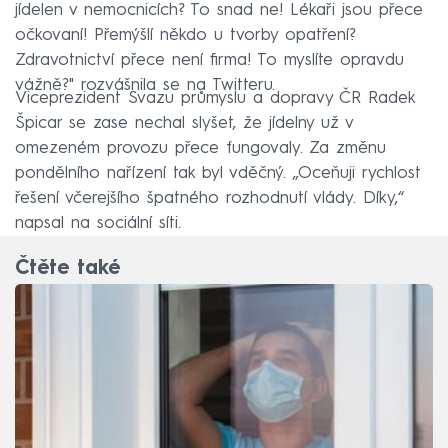
jídelen v nemocnicích? To snad ne! Lékaři jsou přece
očkovaní! Přemýšlí někdo u tvorby opatření?
Zdravotnictví přece není firma! To myslíte opravdu
vážně?" rozvášnila se na Twitteru.
Viceprezident Svazu průmyslu a dopravy ČR Radek
Špicar se zase nechal slyšet, že jídelny už v
omezeném provozu přece fungovaly. Za změnu
pondělního nařízení tak byl vděčný. „Oceňuji rychlost
řešení včerejšího špatného rozhodnutí vlády. Díky,“
napsal na sociální síti.
Čtěte také