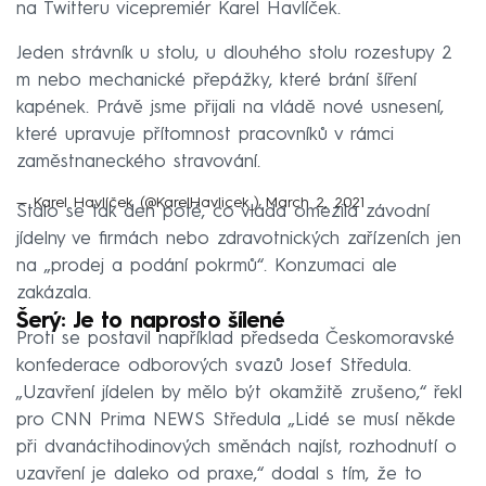
na Twitteru vicepremiér Karel Havlíček.
Jeden strávník u stolu, u dlouhého stolu rozestupy 2
m nebo mechanické přepážky, které brání šíření
kapének. Právě jsme přijali na vládě nové usnesení,
které upravuje přítomnost pracovníků v rámci
zaměstnaneckého stravování.
— Karel Havlíček (@KarelHavlicek_)
March 2, 2021
Stalo se tak den poté, co vláda omezila závodní
jídelny ve firmách nebo zdravotnických zařízeních jen
na „prodej a podání pokrmů“. Konzumaci ale
zakázala.
Šerý: Je to naprosto šílené
Proti se postavil například předseda Českomoravské
konfederace odborových svazů Josef Středula.
„Uzavření jídelen by mělo být okamžitě zrušeno,“ řekl
pro CNN Prima NEWS Středula „Lidé se musí někde
při dvanáctihodinových směnách najíst, rozhodnutí o
uzavření je daleko od praxe,“ dodal s tím, že to