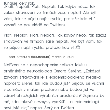
funguje celý rok.
„Platí. Neplatí. Platí. Neplatí. Tak kdyby něco, tak
zákaz stravování ve firmách zase neplatí. Ale být
vámi, tak se půjdu najíst rychle, protože kdo ví..."
vysmál se pak vládě na Twitteru.
Platí. Neplatí. Platí. Neplatí. Tak kdyby něco, tak zákaz
stravování ve firmách zase neplatí. Ale být vámi, tak
se půjdu najíst rychle, protože kdo ví...😉
— Josef Středula (@JStredula)
March 2, 2021
Nařízení se s nepochopením setkalo také u
brněnského neurobiologa Omara Šerého. „Zakázat
závodní stravování je z epidemiologického hlediska
naprosto šílené. Jak lidé budou jíst? Sejdou se všichni
v šatnách v malém prostoru nebo budou jíst ve
zdraví ohrožujících výrobních prostorách? Zajímalo by
mě, kdo takové nesmysly vymýšlí –⁠ o epidemiologii
neví jistě nic,“ napsal Šerý na Twitteru.