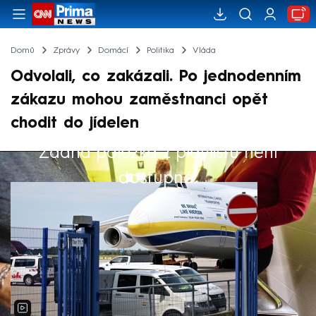
Domů
Zprávy
Domácí
Politika
Vláda
Odvolali, co zakázali. Po jednodenním
zákazu mohou zaměstnanci opět
chodit do jídelen
Žádná položka z playlistu není
Výběr redakce
dostupná.