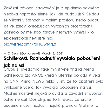
Zakázat závodní stravování je z epidemiologického
hlediska naprosto šílené. Jak lidé budou jíst? Sejdou
se všichni v šatnách v malém prostoru nebo budou
jíst ve zdraví ohrožujících výrobních prostorách?
Zajímalo by mě, kdo takové nesmysly vymýšlí - o
epidemiologii neví jistě nic.
pic.twitter.com/7tqHOwMtL8
— O Šerý (@omarsery1)
March 2, 2021
Schillerová: Rozhodnutí vyvolalo pobouření
jak na vsi
Chybu si uvědomila také ministryně financí Alena
Schillerová (za ANO), která v úterním pořadu K věci
na CNN Prima NEWS řekla: „Tím, že to opatření bylo
vyhlášené včera, tak vyvolalo pobouření na vsi.
Musíme nastavit nějaká pravidla a závodní stravování
úplně nerušit. Dostali jsme tolik reakcí, že určitě
budeme muset nastavit nějaká pravidla. Vrátíme to