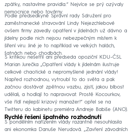
zpátky, nastavíme pravidla.“ Nejvíce se prý ozývaly
nemocnice nebo továrny.
Podle předsedkyně Správní rady Sdružení pro
zaměstnanecké stravování Lindy Nejezchlebové
ovšem firmy zavedly opatření v jídelnách už dávno a
jídelny podle nich nejsou nebezpečným místem k
šíření viru. Jiné je to například ve velkých halách,
šatnách nebo chodbách.
S kritikou nešetřil ani předseda opoziční KDU-ČSL
Marian Jurečka „Opatření vlády k jídelnám ilustruje
celkové chaotické a nepromyšlené jednání vlády!
Napřed rozhodnou, vytroubí to do světa a pak
začnou dostávat zpětnou vazbu, zjistí, jakou blbost
udělali, a hodlají to napravovat. Prostě Kocourkov,
vše řídí nejlepší krizový manažer!“ opřel se na
Twitteru do kabinetu premiéra Andreje Babiše (ANO).
Rychlé řešení špatného rozhodnutí
S pondělním nařízením vlády razantně nesouhlasila
ani ekonomka Danuše Nerudová. „Zavření závodních