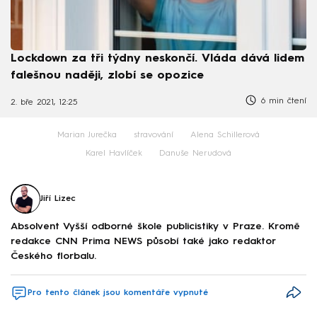
Lockdown za tři týdny neskončí. Vláda dává lidem
falešnou naději, zlobí se opozice
6 min čtení
2. bře 2021, 12:25
Marian Jurečka
stravování
Alena Schillerová
Karel Havlíček
Danuše Nerudová
Jiří Lizec
Absolvent Vyšší odborné škole publicistiky v Praze. Kromě
redakce CNN Prima NEWS působí také jako redaktor
Českého florbalu.
Pro tento článek jsou komentáře vypnuté