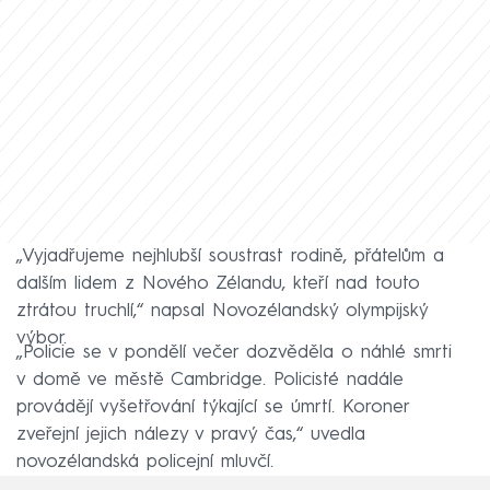
„Vyjadřujeme nejhlubší soustrast rodině, přátelům a
dalším lidem z Nového Zélandu, kteří nad touto
ztrátou truchlí,“ napsal Novozélandský olympijský
výbor.
„Policie se v pondělí večer dozvěděla o náhlé smrti
v domě ve městě Cambridge. Policisté nadále
provádějí vyšetřování týkající se úmrtí. Koroner
zveřejní jejich nálezy v pravý čas,“ uvedla
novozélandská policejní mluvčí.