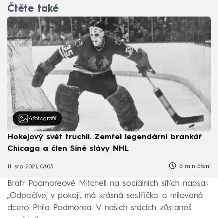
Čtěte také
4
fotografií
Hokejový svět truchlí. Zemřel legendární brankář
Chicaga a člen Síně slávy NHL
6 min čtení
11. srp 2021, 08:05
Bratr Podmoreové Mitchell na sociálních sítích napsal:
„Odpočívej v pokoji, má krásná sestřičko a milovaná
dcero Phila Podmorea. V našich srdcích zůstaneš