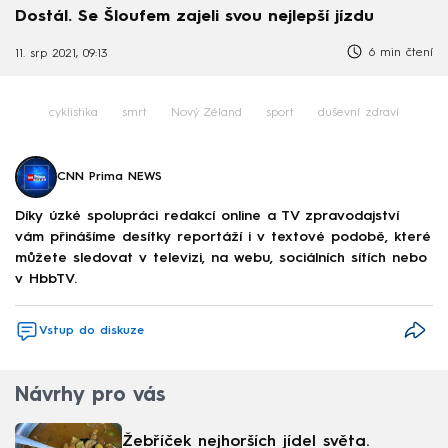
Dostál. Se Šloufem zajeli svou nejlepší jízdu
6 min čtení
11. srp 2021, 09:13
cyklistika
smrt
Nový Zéland
sport
duševní zdraví
CNN Prima NEWS
Díky úzké spolupráci redakcí online a TV zpravodajství
vám přinášíme desítky reportáží i v textové podobě, které
můžete sledovat v televizi, na webu, sociálních sítích nebo
v HbbTV.
Vstup do diskuze
Návrhy pro vás
Žebříček nejhorších jídel světa.