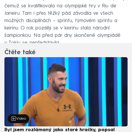
čemuž se kvalifikovala na olympijské hry v Riu de
Janeiru. Tam i přes těžký pád závodila ve všech
možných disciplínách – sprintu, týmovém sprintu a
keirinu. O rok později se v keirinu stala národní
šampionkou. Na před pár dny skončené olympiádě
v Tokiu se nepředstavila.
Čtěte také
Video
Byl jsem rozlámaný jako staré hračky, popsal