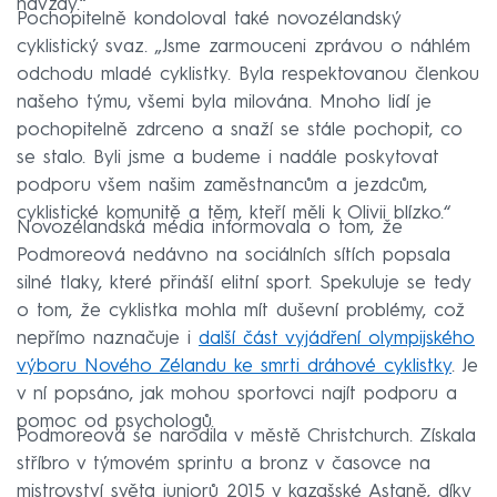
navždy.“
Pochopitelně kondoloval také novozélandský
cyklistický svaz. „Jsme zarmouceni zprávou o náhlém
odchodu mladé cyklistky. Byla respektovanou členkou
našeho týmu, všemi byla milována. Mnoho lidí je
pochopitelně zdrceno a snaží se stále pochopit, co
se stalo. Byli jsme a budeme i nadále poskytovat
podporu všem našim zaměstnancům a jezdcům,
cyklistické komunitě a těm, kteří měli k Olivii blízko.“
Novozélandská média informovala o tom, že
Podmoreová nedávno na sociálních sítích popsala
silné tlaky, které přináší elitní sport. Spekuluje se tedy
o tom, že cyklistka mohla mít duševní problémy, což
nepřímo naznačuje i
další část vyjádření olympijského
výboru Nového Zélandu ke smrti dráhové cyklistky
. Je
v ní popsáno, jak mohou sportovci najít podporu a
pomoc od psychologů.
Podmoreová se narodila v městě Christchurch. Získala
stříbro v týmovém sprintu a bronz v časovce na
mistrovství světa juniorů 2015 v kazašské Astaně, díky