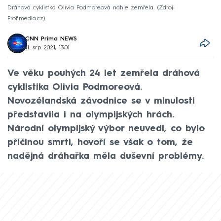
Dráhová cyklistka Olivia Podmoreová náhle zemřela.
Zdroj:
Profimedia.cz
CNN Prima NEWS
11. srp 2021, 13:01
Ve věku pouhých 24 let zemřela dráhová
cyklistika Olivia Podmoreová.
Novozélandská závodnice se v minulosti
představila i na olympijských hrách.
Národní olympijský výbor neuvedl, co bylo
příčinou smrti, hovoří se však o tom, že
nadějná dráhařka měla duševní problémy.