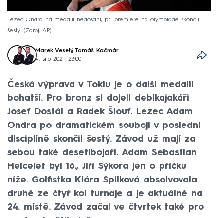
Lezec Ondra na medaili nedosáhl, při premiéře na olympiádě skončil
šestý.
Zdroj: AP
Marek Veselý
,
Tomáš Kačmár
4. srp 2021, 23:00
Česká výprava v Tokiu je o další medaili
bohatší. Pro bronz si dojeli deblkajakáři
Josef Dostál a Radek Šlouf. Lezec Adam
Ondra po dramatickém souboji v poslední
disciplíně skončil šestý. Závod už mají za
sebou také desetibojaři. Adam Sebastian
Helcelet byl 16., Jiří Sýkora jen o příčku
níže. Golfistka Klára Spilková absolvovala
druhé ze čtyř kol turnaje a je aktuálně na
24. místě. Závod začal ve čtvrtek také pro