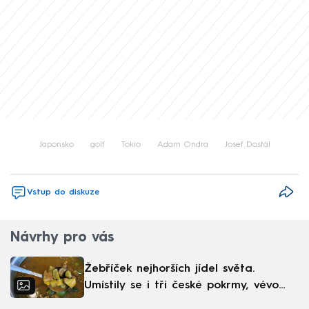
Japonsko
golf
Tokio
Adam Ondra
Josef Dostál
Vstup do diskuze
Návrhy pro vás
Žebříček nejhorších jídel světa.
Umístily se i tři české pokrmy, vévodí
skandinávská kuchyně