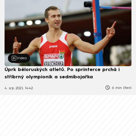
Video
Úprk běloruských atletů. Po sprinterce prchá i
stříbrný olympionik a sedmibojařka
6 min čtení
4. srp 2021, 14:42