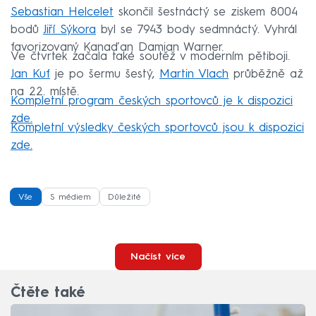
Sebastian Helcelet
skončil šestnáctý se ziskem 8004
bodů
Jiří Sýkora
byl se 7943 body sedmnáctý. Vyhrál
favorizovaný Kanaďan Damian Warner.
Ve čtvrtek začala také soutěž v moderním pětiboji.
Jan Kuf
je po šermu šestý,
Martin Vlach
průběžně až
na 22. místě.
Kompletní program českých sportovců je k dispozici
zde.
Kompletní výsledky českých sportovců jsou k dispozici
zde.
Vše
S médiem
Důležité
Načíst více
Čtěte také