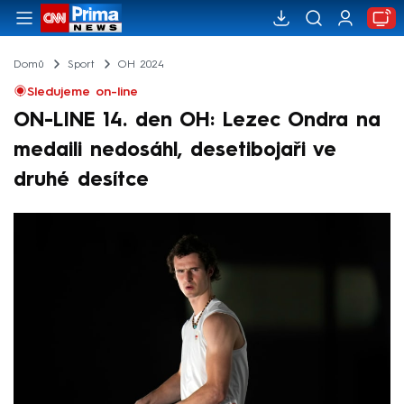
Domů
Sport
OH 2024
Sledujeme on-line
ON-LINE 14. den OH: Lezec Ondra na
medaili nedosáhl, desetibojaři ve
druhé desítce