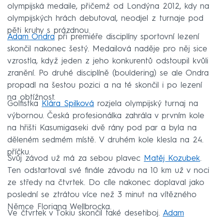
olympijská medaile, přičemž od Londýna 2012, kdy na
olympijských hrách debutoval, neodjel z turnaje pod
pěti kruhy s prázdnou.
Adam Ondra
při premiéře disciplíny sportovní lezení
skončil nakonec šestý. Medailová naděje pro něj sice
vzrostla, když jeden z jeho konkurentů odstoupil kvůli
zranění. Po druhé disciplíně (bouldering) se ale Ondra
propadl na šestou pozici a na té skončil i po lezení
na obtížnost.
Golfistka
Klára Spilková
rozjela olympijský turnaj na
výbornou. Česká profesionálka zahrála v prvním kole
na hřišti Kasumigaseki dvě rány pod par a byla na
děleném sedmém místě. V druhém kole klesla na 24.
příčku.
Svůj závod už má za sebou plavec
Matěj Kozubek
.
Ten odstartoval své finále závodu na 10 km už v noci
ze středy na čtvrtek. Do cíle nakonec doplaval jako
poslední se ztrátou více než 3 minut na vítězného
Němce Floriana Wellbrocka.
Ve čtvrtek v Tokiu skončil také desetiboj.
Adam