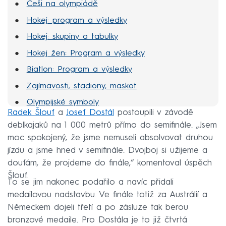
Češi na olympiádě
Hokej: program a výsledky
Hokej: skupiny a tabulky
Hokej žen: Program a výsledky
Biatlon: Program a výsledky
Zajímavosti, stadiony, maskot
Olympijské symboly
Radek Šlouf
a
Josef Dostál
postoupili v závodě
MS hokej 2022
deblkajaků na 1 000 metrů přímo do semifinále. „Jsem
moc spokojený, že jsme nemuseli absolvovat druhou
jízdu a jsme hned v semifinále. Dvojboj si užijeme a
doufám, že projdeme do finále,“ komentoval úspěch
Šlouf.
To se jim nakonec podařilo a navíc přidali
medailovou nadstavbu. Ve finále totiž za Austrálií a
Německem dojeli třetí a po zásluze tak berou
bronzové medaile. Pro Dostála je to již čtvrtá