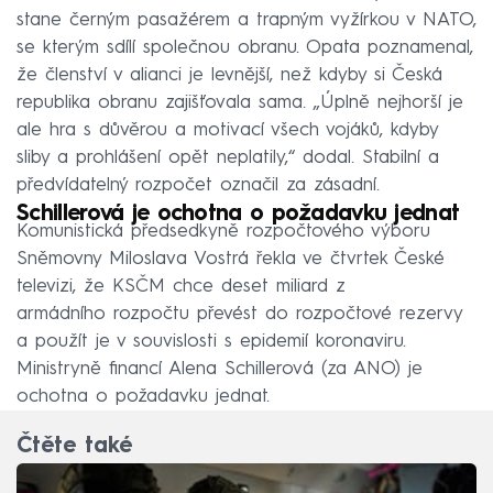
stane černým pasažérem a trapným vyžírkou v NATO,
se kterým sdílí společnou obranu. Opata poznamenal,
že členství v alianci je levnější, než kdyby si Česká
republika obranu zajišťovala sama. „Úplně nejhorší je
ale hra s důvěrou a motivací všech vojáků, kdyby
sliby a prohlášení opět neplatily,“ dodal. Stabilní a
předvídatelný rozpočet označil za zásadní.
Schillerová je ochotna o požadavku jednat
Komunistická předsedkyně rozpočtového výboru
Sněmovny Miloslava Vostrá řekla ve čtvrtek České
televizi, že KSČM chce deset miliard z
armádního rozpočtu převést do rozpočtové rezervy
a použít je v souvislosti s epidemií koronaviru.
Ministryně financí Alena Schillerová (za ANO) je
ochotna o požadavku jednat.
Čtěte také