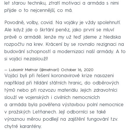
let starou techniku, ztratí motivaci a armáda s nimi
přijde o to nejcennější, co má.
Povodně, volby, covid. Na vojáky je vždy spolehnutí.
Ale když jde o škrtání peněz, jako první se mluví
právě o armádě. Jenže my už teď jdeme z hlediska
rozpočtu na krev. Krácení by se rovnalo rezignaci na
budování schopností a modernizaci naší armády. A to
si vojáci nezaslouží!
— Lubomír Metnar (@metnarl)
October 16, 2020
Vojáci byli při řešení koronavirové krize nasazeni
například při hlídání státních hranic, do odběrových
týmů nebo při rozvozu materiálu. Jejich zdravotníci
slouží ve vojenských i civilních nemocnicích
a armáda byla pověřena výstavbou polní nemocnice
v pražských Letňanech. Její odborníci se také
výraznou měrou podílejí na zajištění fungování tzv.
chytré karantény.