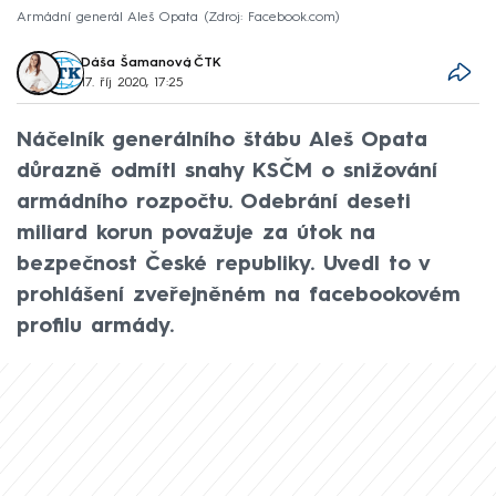
Armádní generál Aleš Opata
Zdroj: Facebook.com
Dáša Šamanová
,
ČTK
17. říj 2020, 17:25
Náčelník generálního štábu Aleš Opata
důrazně odmítl snahy KSČM o snižování
armádního rozpočtu. Odebrání deseti
miliard korun považuje za útok na
bezpečnost České republiky. Uvedl to v
prohlášení zveřejněném na facebookovém
profilu armády.