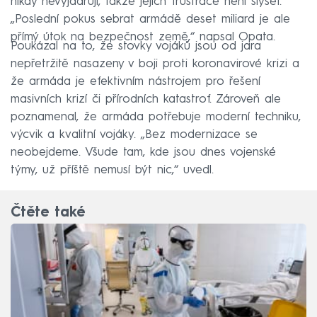
nikdy nevyjadřují, takže jejich frustrace není slyšet.
„Poslední pokus sebrat armádě deset miliard je ale
přímý útok na bezpečnost země,“ napsal Opata.
Poukázal na to, že stovky vojáků jsou od jara
nepřetržitě nasazeny v boji proti koronavirové krizi a
že armáda je efektivním nástrojem pro řešení
masivních krizí či přírodních katastrof. Zároveň ale
poznamenal, že armáda potřebuje moderní techniku,
výcvik a kvalitní vojáky. „Bez modernizace se
neobejdeme. Všude tam, kde jsou dnes vojenské
týmy, už příště nemusí být nic,“ uvedl.
Čtěte také