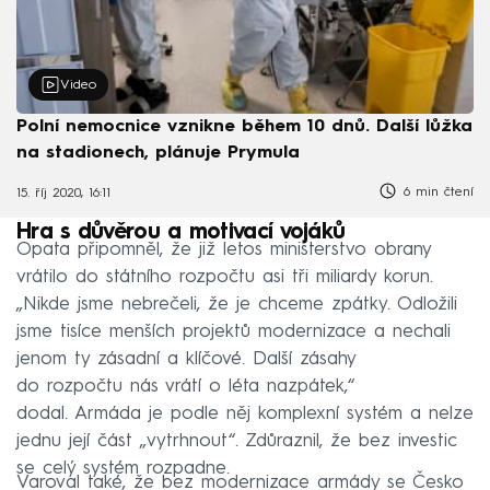
Video
Polní nemocnice vznikne během 10 dnů. Další lůžka
na stadionech, plánuje Prymula
6 min čtení
15. říj 2020, 16:11
Hra s důvěrou a motivací vojáků
Opata připomněl, že již letos ministerstvo obrany
vrátilo do státního rozpočtu asi tři miliardy korun.
„Nikde jsme nebrečeli, že je chceme zpátky. Odložili
jsme tisíce menších projektů modernizace a nechali
jenom ty zásadní a klíčové. Další zásahy
do rozpočtu nás vrátí o léta nazpátek,“
dodal. Armáda je podle něj komplexní systém a nelze
jednu její část „vytrhnout“. Zdůraznil, že bez investic
se celý systém rozpadne.
Varoval také, že bez modernizace armády se Česko