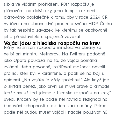
slíbila ve vládním prohlášení. Růst rozpočtu je
plánován i na další roky, jeho tempo ale není
plánováno dostatečně k tomu, aby v roce 2024 ČR
vydávala na obranu dvě procenta svého HDP. Česko
by tak nesplnilo závazek, ke kterému se opakovaně
jeho představitelé u spojenců zavázali.
Vojáci jdou z hlediska rozpočtu na krev
Plány na snížení rozpočtu ministerstva obrany se
nelíbí ani ministru Metnarovi. Na Twitteru podobně
jako Opata poukázal na to, že vojáci pomáhali
zvládat třeba povodně, zajišťovali možnost odvolit
pro lidi, kteří byli v karanténě, a podílí se na boji s
epidemií. „Na vojáky je vždy spolehnutí. Ale když jde
o škrtání peněz, jako první se mluví právě o armádě.
Jenže my už teď jdeme z hlediska rozpočtu na krev,“
uvedl. Krácení by se podle něj rovnalo rezignaci na
budování schopností a modernizaci armády. Pokud
podle něj budou muset vojáci i nadále používat 40