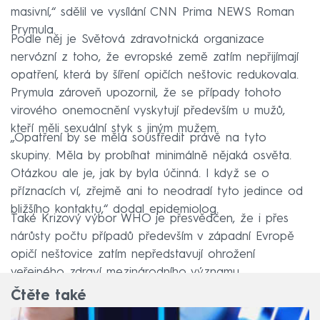
masivní,“ sdělil ve vysílání CNN Prima NEWS Roman
Prymula.
Podle něj je Světová zdravotnická organizace
nervózní z toho, že evropské země zatím nepřijímají
opatření, která by šíření opičích neštovic redukovala.
Prymula zároveň upozornil, že se případy tohoto
virového onemocnění vyskytují především u mužů,
kteří měli sexuální styk s jiným mužem.
„Opatření by se měla soustředit právě na tyto
skupiny. Měla by probíhat minimálně nějaká osvěta.
Otázkou ale je, jak by byla účinná. I když se o
příznacích ví, zřejmě ani to neodradí tyto jedince od
bližšího kontaktu,“ dodal epidemiolog.
Také Krizový výbor WHO je přesvědčen, že i přes
nárůsty počtu případů především v západní Evropě
opičí neštovice zatím nepředstavují ohrožení
veřejného zdraví mezinárodního významu.
Čtěte také