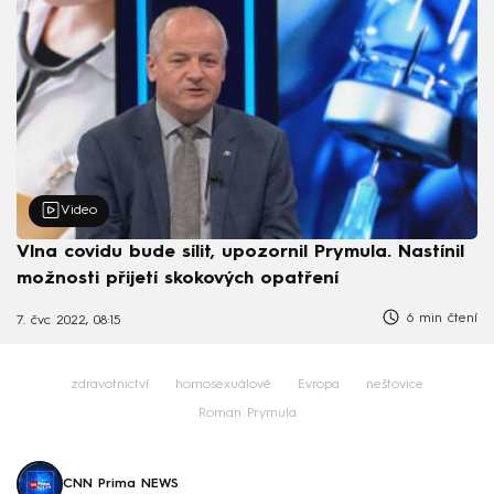
Video
Vlna covidu bude sílit, upozornil Prymula. Nastínil
možnosti přijetí skokových opatření
6 min čtení
7. čvc 2022, 08:15
zdravotnictví
homosexuálové
Evropa
neštovice
Roman Prymula
CNN Prima NEWS