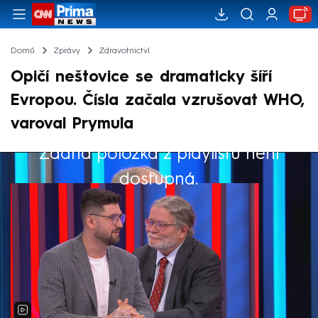
Domů
Zprávy
Zdravotnictví
Opičí neštovice se dramaticky šíří
Evropou. Čísla začala vzrušovat WHO,
varoval Prymula
Žádná položka z playlistu není
Výběr redakce
dostupná.