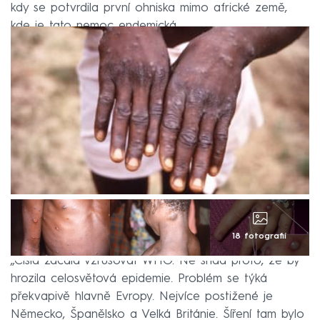
kdy se potvrdila první ohniska mimo africké země,
kde je tato nemoc endemická.
18 fotografií
„Čísla začala vzrušovat WHO. Ne snad proto, že by
hrozila celosvětová epidemie. Problém se týká
překvapivě hlavně Evropy. Nejvíce postižené je
Německo, Španělsko a Velká Británie. Šíření tam bylo