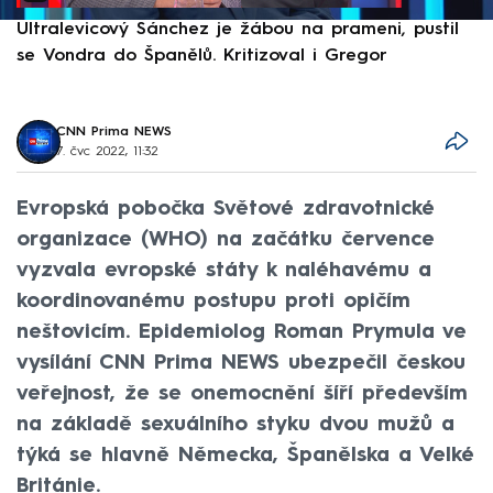
Ultralevicový Sánchez je žábou na prameni, pustil
P
se Vondra do Španělů. Kritizoval i Gregor
F
CNN Prima NEWS
7. čvc 2022, 11:32
Evropská pobočka Světové zdravotnické
organizace (WHO) na začátku července
vyzvala evropské státy k naléhavému a
koordinovanému postupu proti opičím
neštovicím. Epidemiolog Roman Prymula ve
vysílání CNN Prima NEWS ubezpečil českou
veřejnost, že se onemocnění šíří především
na základě sexuálního styku dvou mužů a
týká se hlavně Německa, Španělska a Velké
Británie.