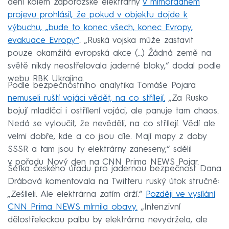
dění kolem záporožské elektrárny
v mimořádném
projevu prohlásil, že pokud v objektu dojde k
výbuchu, „bude to konec všech, konec Evropy,
evakuace Evropy“
. „Ruská vojska může zastavit
pouze okamžitá evropská akce (...) Žádná země na
světě nikdy neostřelovala jaderné bloky,“ dodal podle
webu RBK Ukrajina.
Podle bezpečnostního analytika Tomáše Pojara
nemuseli ruští vojáci vědět, na co střílejí.
„Za Rusko
bojují mladíčci i ostřílení vojáci, ale panuje tam chaos.
Nedá se vyloučit, že nevěděli, na co střílejí. Vědí ale
velmi dobře, kde a co jsou cíle. Mají mapy z doby
SSSR a tam jsou ty elektrárny zaneseny,“ sdělil
v pořadu Nový den na CNN Prima NEWS Pojar.
Šéfka českého úřadu pro jadernou bezpečnost Dana
Drábová komentovala na Twitteru ruský útok stručně:
„Zešíleli. Ale elektrárna zatím drží.“
Později ve vysílání
CNN Prima NEWS mírnila obavy.
„Intenzivní
dělostřeleckou palbu by elektrárna nevydržela, ale