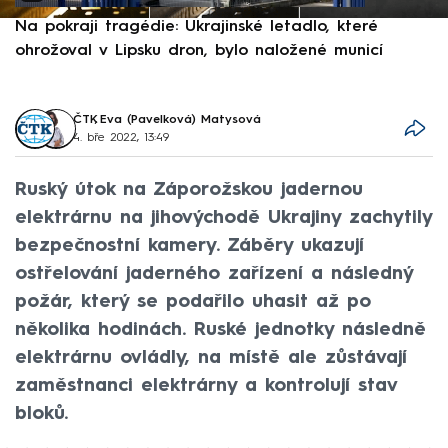
Na pokraji tragédie: Ukrajinské letadlo, které
P
ohrožoval v Lipsku dron, bylo naložené municí
e
ČTK
,
Eva (Pavelková) Matysová
4. bře 2022, 13:49
Ruský útok na Záporožskou jadernou
elektrárnu na jihovýchodě Ukrajiny zachytily
bezpečnostní kamery. Záběry ukazují
ostřelování jaderného zařízení a následný
požár, který se podařilo uhasit až po
několika hodinách. Ruské jednotky následně
elektrárnu ovládly, na místě ale zůstávají
zaměstnanci elektrárny a kontrolují stav
bloků.