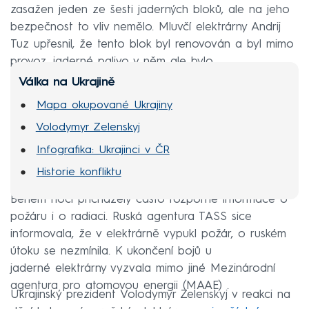
zasažen jeden ze šesti jaderných bloků, ale na jeho
bezpečnost to vliv nemělo. Mluvčí elektrárny Andrij
Tuz upřesnil, že tento blok byl renovován a byl mimo
provoz, jaderné palivo v něm ale bylo.
Válka na Ukrajině
Mapa okupované Ukrajiny
Volodymyr Zelenskyj
Infografika: Ukrajinci v ČR
Historie konfliktu
Během noci přicházely často rozporné informace o
požáru i o radiaci. Ruská agentura TASS sice
informovala, že v elektrárně vypukl požár, o ruském
útoku se nezmínila. K ukončení bojů u
jaderné elektrárny vyzvala mimo jiné Mezinárodní
agentura pro atomovou energii (MAAE) .
Ukrajinský prezident Volodymyr Zelenskyj v reakci na