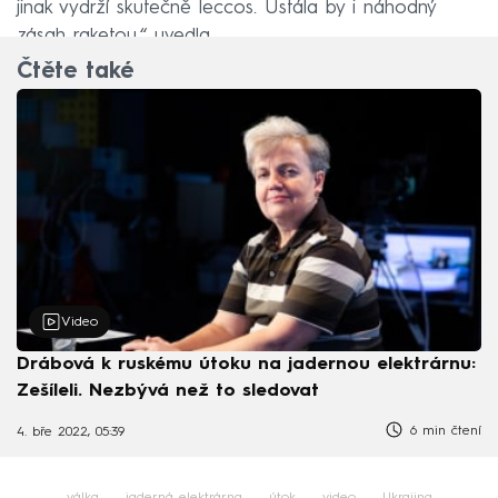
jinak vydrží skutečně leccos. Ustála by i náhodný
zásah raketou,“ uvedla.
Čtěte také
Video
Drábová k ruskému útoku na jadernou elektrárnu:
Zešíleli. Nezbývá než to sledovat
6 min čtení
4. bře 2022, 05:39
válka
jaderná elektrárna
útok
video
Ukrajina