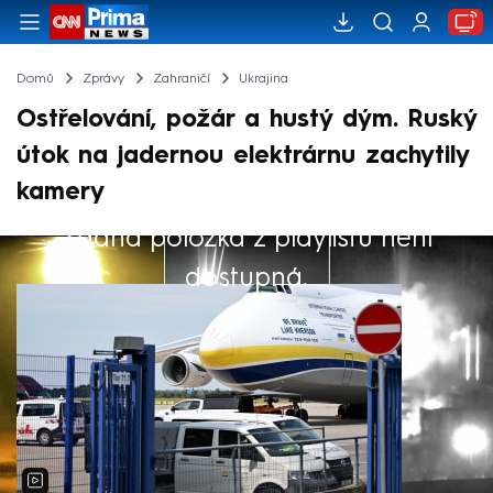
Domů
Zprávy
Zahraničí
Ukrajina
Ostřelování, požár a hustý dým. Ruský
útok na jadernou elektrárnu zachytily
kamery
Žádná položka z playlistu není
Výběr redakce
dostupná.