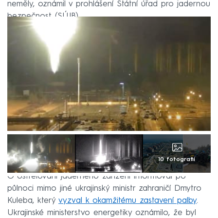
neměly, oznámil v prohlášení Státní úřad pro jadernou
bezpečnost (SÚJB).
10 fotografií
O ostřelování jaderného zařízení informoval po
půlnoci mimo jiné ukrajinský ministr zahraničí Dmytro
Kuleba, který
vyzval k okamžitému zastavení palby
.
Ukrajinské ministerstvo energetiky oznámilo, že byl