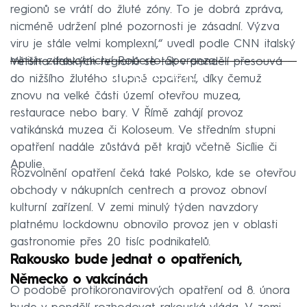
regionů se vrátí do žluté zóny. To je dobrá zpráva,
nicméně udržení plné pozornosti je zásadní. Výzva
viru je stále velmi komplexní,“ uvedl podle CNN italský
ministr zdravotnictví Roberto Speranza.
Většina italských regionů se tak v pondělí přesouvá
Failed to fetch
do nižšího žlutého stupně opatření, díky čemuž
znovu na velké části území otevřou muzea,
restaurace nebo bary. V Římě zahájí provoz
vatikánská muzea či Koloseum. Ve středním stupni
opatření nadále zůstává pět krajů včetně Sicílie či
Apulie.
Rozvolnění opatření čeká také Polsko, kde se otevřou
obchody v nákupních centrech a provoz obnoví
kulturní zařízení. V zemi minulý týden navzdory
platnému lockdownu obnovilo provoz jen v oblasti
gastronomie přes 20 tisíc podnikatelů.
Rakousko bude jednat o opatřeních,
Německo o vakcínách
O podobě protikoronavirových opatření od 8. února