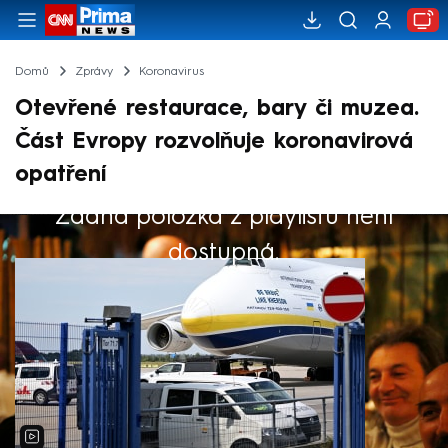
Domů
Zprávy
Koronavirus
Otevřené restaurace, bary či muzea.
Část Evropy rozvolňuje koronavirová
opatření
Žádná položka z playlistu není
Výběr redakce
dostupná.