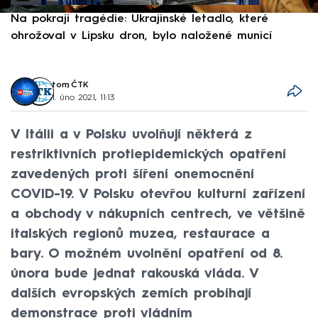
Na pokraji tragédie: Ukrajinské letadlo, které
P
ohrožoval v Lipsku dron, bylo naložené municí
e
tom
,
ČTK
1. úno 2021, 11:13
V Itálii a v Polsku uvolňují některá z
restriktivních protiepidemických opatření
zavedených proti šíření onemocnění
COVID-19. V Polsku otevřou kulturní zařízení
a obchody v nákupních centrech, ve většině
italských regionů muzea, restaurace a
bary. O možném uvolnění opatření od 8.
února bude jednat rakouská vláda. V
dalších evropských zemích probíhají
demonstrace proti vládním