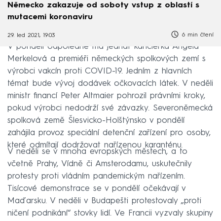
Německo zakazuje od soboty vstup z oblastí s
mutacemi koronaviru
6 min čtení
29. led 2021, 19:03
V pondělí odpoledne má jednat kancléřka Angela
Merkelová a premiéři německých spolkových zemí s
výrobci vakcín proti COVID-19. Jedním z hlavních
témat bude vývoj dodávek očkovacích látek. V neděli
ministr financí Peter Altmaier pohrozil právními kroky,
pokud výrobci nedodrží své závazky. Severoněmecká
spolková země Šlesvicko-Holštýnsko v pondělí
zahájila provoz speciální detenční zařízení pro osoby,
které odmítají dodržovat nařízenou karanténu.
V neděli se v mnoha evropských městech, a to
včetně Prahy, Vídně či Amsterodamu, uskutečnily
protesty proti vládním pandemickým nařízením.
Tisícové demonstrace se v pondělí očekávají v
Maďarsku. V neděli v Budapešti protestovaly „proti
ničení podnikání“ stovky lidí. Ve Francii vyzvaly skupiny