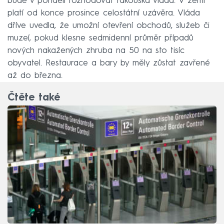
bude v pondělí rozhodovat rakouská vláda. V zemi
platí od konce prosince celostátní uzávěra. Vláda
dříve uvedla, že umožní otevření obchodů, služeb či
muzeí, pokud klesne sedmidenní průměr případů
nových nakažených zhruba na 50 na sto tisíc
obyvatel. Restaurace a bary by měly zůstat zavřené
až do března.
Čtěte také