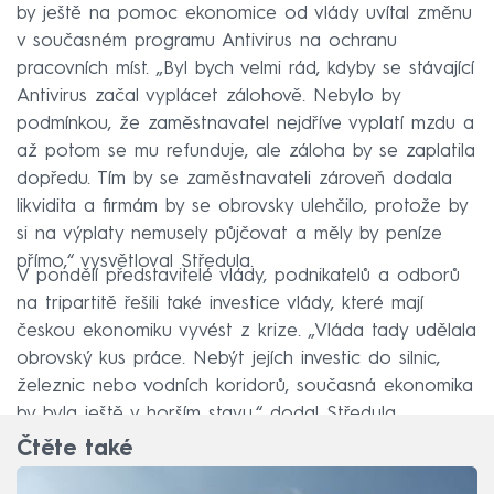
by ještě na pomoc ekonomice od vlády uvítal změnu
v současném programu Antivirus na ochranu
pracovních míst. „Byl bych velmi rád, kdyby se stávající
Antivirus začal vyplácet zálohově. Nebylo by
podmínkou, že zaměstnavatel nejdříve vyplatí mzdu a
až potom se mu refunduje, ale záloha by se zaplatila
dopředu. Tím by se zaměstnavateli zároveň dodala
likvidita a firmám by se obrovsky ulehčilo, protože by
si na výplaty nemusely půjčovat a měly by peníze
přímo,“ vysvětloval Středula.
V pondělí představitelé vlády, podnikatelů a odborů
na tripartitě řešili také investice vlády, které mají
českou ekonomiku vyvést z krize. „Vláda tady udělala
obrovský kus práce. Nebýt jejích investic do silnic,
železnic nebo vodních koridorů, současná ekonomika
by byla ještě v horším stavu,“ dodal Středula.
Čtěte také