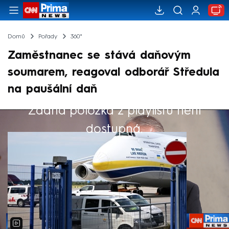
Domů
Pořady
360°
Zaměstnanec se stává daňovým
soumarem, reagoval odborář Středula
na paušální daň
Žádná položka z playlistu není
Výběr redakce
dostupná.