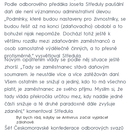
Podle odborového předáka Josefa Středuly paušální
daň ale není významnou administrativní úlevou.
„Podmínky, které budou nastaveny pro živnostníky, se
budou řešit až na konci (zdaňovacího) období a to
bohužel nijak nepomůže. Dochází totiž ještě k
většímu rozdílu mezi zdaňováním zaměstnanců a
osob samostatně výdělečně činných, a to přesně
protisměrně,“ vysvětloval Středula.
Novým opatřením vlády se podle něj situace ještě
zhorší. „Tady se zaměstnanec stává daňovým
soumarem. Je neustále více a více zatěžován daní.
Všem ostatním se snižují a jediný, kdo to má všechno
platit, je zaměstnanec ze svého příjmu. Myslím si, že
tady vláda překročila určitou mez, kdy nadále jedné
části snižuje a té druhé paradoxně dále zvyšuje
zdanění,“ komentoval Středula.
Byl bych rád, kdyby se Antivirus začal vyplácet
zálohově.
Šéf Českomoravské konfederace odborových svazů