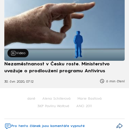
Video
Nezaměstnanost v Česku roste. Ministerstvo
uvažuje o prodloužení programu Antivirus
6 min čtení
30. čvn 2020, 07:12
daně
Alena Schillerová
Marie Bastlová
360⁰ Pavlíny Wolfové
ANO 2011
Pro tento článek jsou komentáře vypnuté