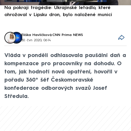
Na pokraji tragédie: Ukrajinské letadlo, které
P
ohrožoval v Lipsku dron, bylo naložené municí
e
Eliška Havlíčková
,
CNN Prima NEWS
30. čvn 2020, 06:14
Vláda v pondělí odhlasovala paušální daň a
kompenzace pro pracovníky na dohodu. O
tom, jak hodnotí nová opatření, hovořil v
pořadu 360° šéf Českomoravské
konfederace odborových svazů Josef
Středula.