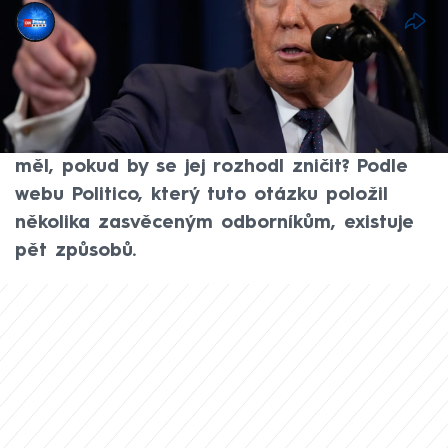
CNN Prima NEWS
4. dub 2026, 12:43
Americký prezident Donald Trump od svého
loňského návratu do Bílého domu
soustavně kritizuje NATO. Jaké možnosti by
měl, pokud by se jej rozhodl zničit? Podle
webu Politico, který tuto otázku položil
několika zasvěceným odborníkům, existuje
pět způsobů.