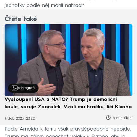
jednotky podle něj mohli nahradit.
Čtěte také
8
fotografií
Vystoupení USA z NATO? Trump je demoliční
koule, varuje Zaorálek. Vzali mu hračku, líčí Klvaňa
6 min čtení
1. dub 2026, 23:22
Podle Arnolda k tomu však pravděpodobně nedojde.
Trump má zájem ponechat vojáky v Evropě, aby je