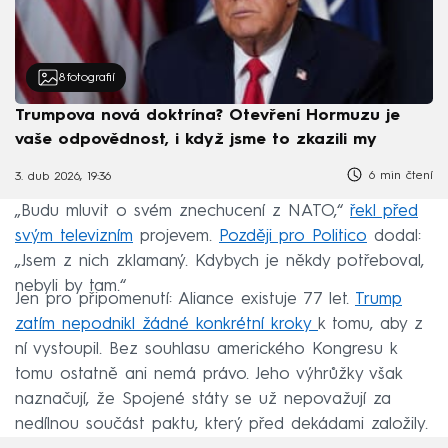
8
fotografií
Trumpova nová doktrína? Otevření Hormuzu je
vaše odpovědnost, i když jsme to zkazili my
6 min čtení
3. dub 2026, 19:36
„Budu mluvit o svém znechucení z NATO,“
řekl před
svým televizním
projevem.
Později pro Politico
dodal:
„Jsem z nich zklamaný. Kdybych je někdy potřeboval,
nebyli by tam.“
Jen pro připomenutí: Aliance existuje 77 let.
Trump
zatím nepodnikl žádné konkrétní kroky
k tomu, aby z
ní vystoupil. Bez souhlasu amerického Kongresu k
tomu ostatně ani nemá právo. Jeho výhrůžky však
naznačují, že Spojené státy se už nepovažují za
nedílnou součást paktu, který před dekádami založily.