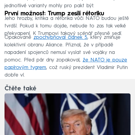
jednotlivé varianty mohly pro pakt být.
První možnost: Trump zesílí rétoriku
Jeho hrozby, kritika a rétorika vůči NATO budou ještě
tvrdší. Pokud k tomu dojde, nebude to zas tak velké
překvapení. K Trumpovi takový scénář přesně sedí.
Opakovaně
zpochybňoval článek 5
, který zmiňuje
kolektivní obranu Aliance. Přiznal, že v případě
napadení spojenců nemusí vyslat své vojáky na
pomoc. Před pár dny zopakoval,
že NATO je pouze
papírovým tygrem
, což ruský prezident Vladimir Putin
dobře ví.
Čtěte také