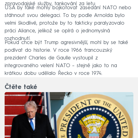
zpravodajské služby, tankování za letu.
USA by také mohly bojkotovat zasedání NATO nebo
stáhnout svou delegaci. To by podle Arnolda bylo
velmi škodlivé, protože by to fakticky paralyzovalo
práci Aliance, jelikož se opírá o jednomyslná
rozhodnutí.
Pokud chce být Trump agresivnější, mohl by se také
podívat do historie. V roce 1966 francouzský
prezident Charles de Gaulle vystoupil z
integrovaného velení NATO – stejně jako to na
krátkou dobu udělalo Řecko v roce 1974.
Čtěte také