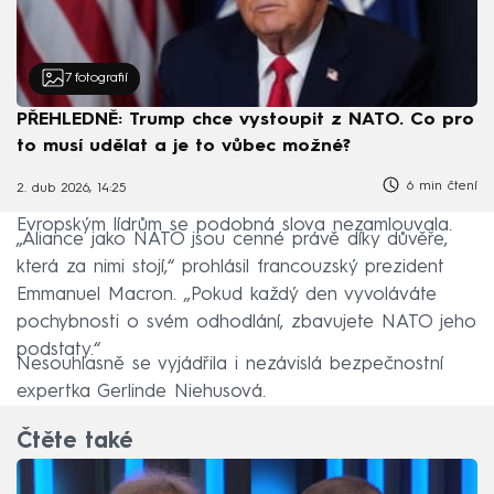
7
fotografií
PŘEHLEDNĚ: Trump chce vystoupit z NATO. Co pro
to musí udělat a je to vůbec možné?
6 min čtení
2. dub 2026, 14:25
Evropským lídrům se podobná slova nezamlouvala.
„Aliance jako NATO jsou cenné právě díky důvěře,
která za nimi stojí,“ prohlásil francouzský prezident
Emmanuel Macron. „Pokud každý den vyvoláváte
pochybnosti o svém odhodlání, zbavujete NATO jeho
podstaty.“
Nesouhlasně se vyjádřila i nezávislá bezpečnostní
expertka Gerlinde Niehusová.
Čtěte také