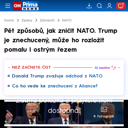
Domů
Zprávy
Zahraničí
NATO
Pět způsobů, jak zničit NATO. Trump
je znechucený, může ho rozložit
pomalu i ostrým řezem
NEŽ ZAČNETE ČÍST
Donald Trump zvažuje odchod z NATO.
Co ho vede ke znechucení z Aliance?
Žádná položka z playlistu není
dostupná.
9 fotografií