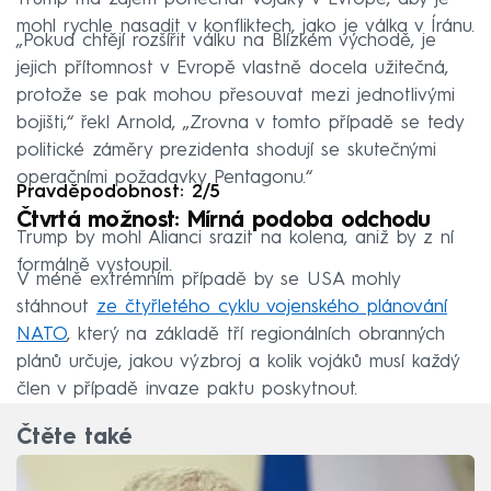
mohl rychle nasadit v konfliktech, jako je válka v Íránu.
„Pokud chtějí rozšířit válku na Blízkém východě, je
jejich přítomnost v Evropě vlastně docela užitečná,
protože se pak mohou přesouvat mezi jednotlivými
bojišti,“ řekl Arnold, „Zrovna v tomto případě se tedy
politické záměry prezidenta shodují se skutečnými
operačními požadavky Pentagonu.“
Pravděpodobnost: 2/5
Čtvrtá možnost: Mírná podoba odchodu
Trump by mohl Alianci srazit na kolena, aniž by z ní
formálně vystoupil.
V méně extrémním případě by se USA mohly
stáhnout
ze čtyřletého cyklu vojenského plánování
NATO
, který na základě tří regionálních obranných
plánů určuje, jakou výzbroj a kolik vojáků musí každý
člen v případě invaze paktu poskytnout.
Čtěte také