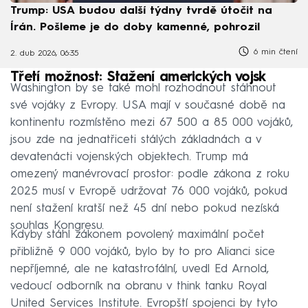
Trump: USA budou další týdny tvrdě útočit na
Írán. Pošleme je do doby kamenné, pohrozil
6 min čtení
2. dub 2026, 06:35
Třetí možnost: Stažení amerických vojsk
Washington by se také mohl rozhodnout stáhnout
své vojáky z Evropy. USA mají v současné době na
kontinentu rozmístěno mezi 67 500 a 85 000 vojáků,
jsou zde na jednatřiceti stálých základnách a v
devatenácti vojenských objektech. Trump má
omezený manévrovací prostor: podle zákona z roku
2025 musí v Evropě udržovat 76 000 vojáků, pokud
není stažení kratší než 45 dní nebo pokud nezíská
souhlas Kongresu.
Kdyby stáhl zákonem povolený maximální počet
přibližně 9 000 vojáků, bylo by to pro Alianci sice
nepříjemné, ale ne katastrofální, uvedl Ed Arnold,
vedoucí odborník na obranu v think tanku Royal
United Services Institute. Evropští spojenci by tyto