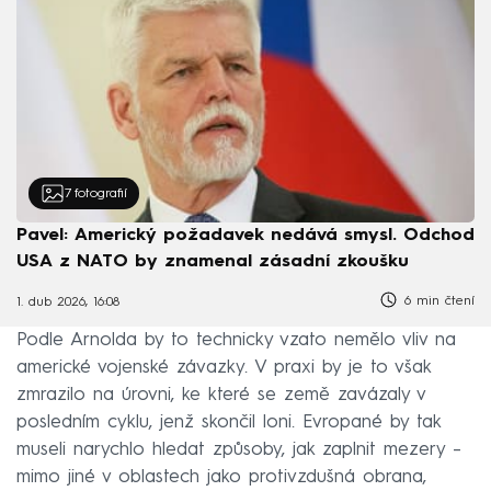
7
fotografií
Pavel: Americký požadavek nedává smysl. Odchod
USA z NATO by znamenal zásadní zkoušku
6 min čtení
1. dub 2026, 16:08
Podle Arnolda by to technicky vzato nemělo vliv na
americké vojenské závazky. V praxi by je to však
zmrazilo na úrovni, ke které se země zavázaly v
posledním cyklu, jenž skončil loni. Evropané by tak
museli narychlo hledat způsoby, jak zaplnit mezery –
mimo jiné v oblastech jako protivzdušná obrana,