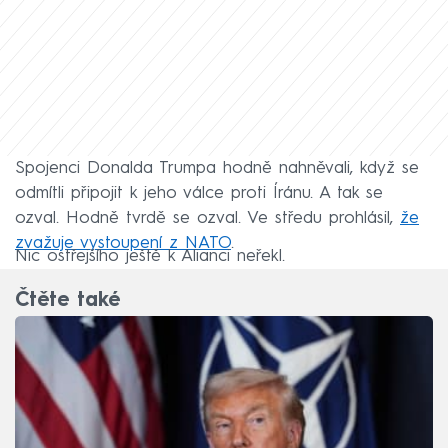
Spojenci Donalda Trumpa hodně nahněvali, když se
odmítli připojit k jeho válce proti Íránu. A tak se
ozval. Hodně tvrdě se ozval. Ve středu prohlásil,
že
zvažuje vystoupení z NATO
.
Nic ostřejšího ještě k Alianci neřekl.
Čtěte také