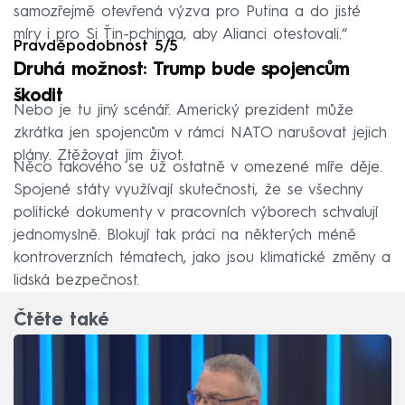
samozřejmě otevřená výzva pro Putina a do jisté
míry i pro Si Ťin-pchinga, aby Alianci otestovali.“
Pravděpodobnost 5/5
Druhá možnost: Trump bude spojencům
škodit
Nebo je tu jiný scénář. Americký prezident může
zkrátka jen spojencům v rámci NATO narušovat jejich
plány. Ztěžovat jim život.
Něco takového se už ostatně v omezené míře děje.
Spojené státy využívají skutečnosti, že se všechny
politické dokumenty v pracovních výborech schvalují
jednomyslně. Blokují tak práci na některých méně
kontroverzních tématech, jako jsou klimatické změny a
lidská bezpečnost.
Čtěte také