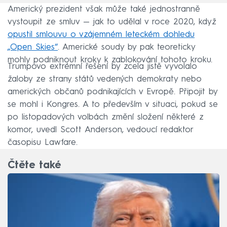
Americký prezident však může také jednostranně
vystoupit ze smluv — jak to udělal v roce 2020, když
opustil smlouvu o vzájemném leteckém dohledu
„Open Skies“
. Americké soudy by pak teoreticky
mohly podniknout kroky k zablokování tohoto kroku.
Trumpovo extrémní řešení by zcela jistě vyvolalo
žaloby ze strany států vedených demokraty nebo
amerických občanů podnikajících v Evropě. Připojit by
se mohl i Kongres. A to především v situaci, pokud se
po listopadových volbách změní složení některé z
komor, uvedl Scott Anderson, vedoucí redaktor
časopisu Lawfare.
Čtěte také