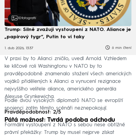
10
fotografií
Trump: Silně zvažuji vystoupení z NATO. Aliance je
„papírový tygr“, Putin to ví taky
6 min čtení
1. dub 2026, 13:37
V praxi by to Alianci zničilo, uvedl Arnold. Vzhledem
ke klíčové roli Washingtonu v NATO by to
pravděpodobně znamenalo stažení všech amerických
vojáků přidělených k Alianci a vynucení rezignace
nejvyššího velitele aliance, amerického generála
Alexuse Grynkewicha.
Podle dvou vysokých diplomatů NATO se evropští
spojenci zatím těmito scénáři neznepokojují.
Pravděpodobnost: 2/5
Pátá možnost: Tvrdá podoba odchodu
Formální vystoupení z NATO s sebou nese obtížné
právní překážky: Trump by musel nejprve získat