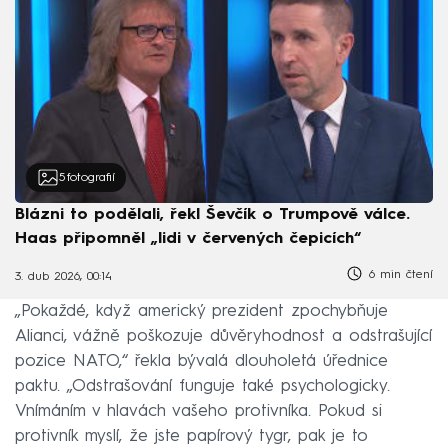
5
fotografií
Blázni to podělali, řekl Ševčík o Trumpově válce.
Haas připomněl „lidi v červených čepicích“
6 min čtení
3. dub 2026, 00:14
„Pokaždé, když americký prezident zpochybňuje
Alianci, vážně poškozuje důvěryhodnost a odstrašující
pozice NATO,“ řekla bývalá dlouholetá úřednice
paktu. „Odstrašování funguje také psychologicky.
Vnímáním v hlavách vašeho protivníka. Pokud si
protivník myslí, že jste papírový tygr, pak je to