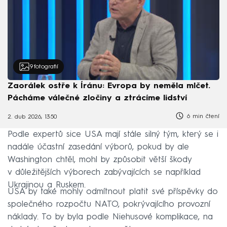
9
fotografií
Zaorálek ostře k Íránu: Evropa by neměla mlčet.
Pácháme válečné zločiny a ztrácíme lidství
6 min čtení
2. dub 2026, 13:50
Podle expertů sice USA mají stále silný tým, který se i
nadále účastní zasedání výborů, pokud by ale
Washington chtěl, mohl by způsobit větší škody
v důležitějších výborech zabývajících se například
Ukrajinou a Ruskem.
USA by také mohly odmítnout platit své příspěvky do
společného rozpočtu NATO, pokrývajícího provozní
náklady. To by byla podle Niehusové komplikace, na