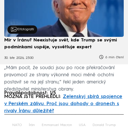
10
fotografií
Mír v Íránu? Neexistuje svět, kde Trump se svými
podmínkami uspěje, vysvětluje expert
6 min čtení
30. bře 2026, 23:00
„Mám pocit, že soudci jsou po roce překračování
pravomocí ze strany výkonné moci méně ochotni
postavit se na její stranu,“ řekl jeden americký
představitel ministerstva obrany.
Pravděpodobnost: 1/5
MOŽNÁ JSTE PŘEHLÉDLI:
Zelenskyj sbírá spojence
v Perském zálivu. Proč jsou dohody o dronech s
rivaly Íránu důležité?
Failed to fetch
NATO
Írán
Emmanuel Macron
USA
Donald Trump