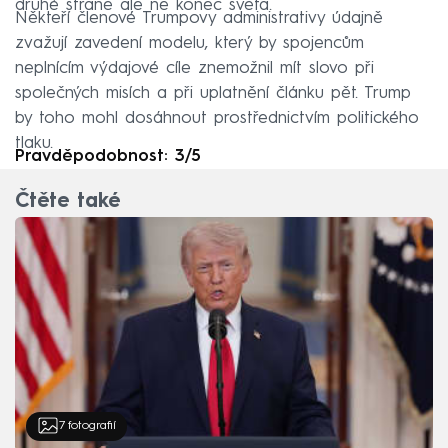
druhé straně ale ne konec světa.
Někteří členové Trumpovy administrativy údajně
zvažují zavedení modelu, který by spojencům
neplnícím výdajové cíle znemožnil mít slovo při
společných misích a při uplatnění článku pět. Trump
by toho mohl dosáhnout prostřednictvím politického
tlaku.
Pravděpodobnost: 3/5
Čtěte také
7
fotografií