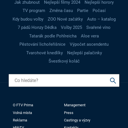
Jak zhubnout
Nejlepší filmy 2024
Nejlepší horory
TV program
Změna času
Partie
Počasí
Kdy budou volby
ZOO Nové začátky
Auto – katalog
7 pádů Honzy Dědka
Volby 2025
Svařené víno
Tatarák podle Pohlreicha
Aloe vera
Pěstování lichořeřišnice
Výpočet ascendentu
Tvarohové knedlíky
Nejlepší palačinky
Švestkový koláč
O FTV Prima
Management
Volná místa
Press
Reklama
Castingy a výzvy
HbbTV
Kontakty