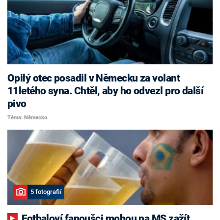
Opilý otec posadil v Německu za volant
11letého syna. Chtěl, aby ho odvezl pro další
pivo
Téma: Německo
5 fotografií
Fotbaloví fanoušci mohou na MS zažít