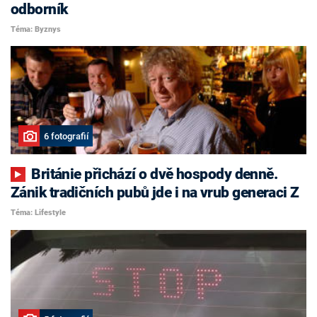
odborník
Téma: Byznys
6 fotografií
Británie přichází o dvě hospody denně.
Zánik tradičních pubů jde i na vrub generaci Z
Téma: Lifestyle