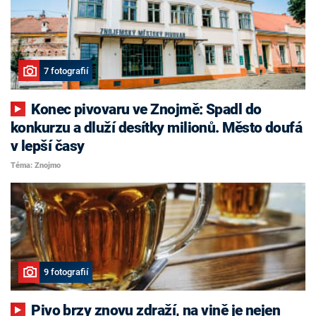
7 fotografií
Konec pivovaru ve Znojmě: Spadl do
konkurzu a dluží desítky milionů. Město doufá
v lepší časy
Téma: Znojmo
9 fotografií
Pivo brzy znovu zdraží, na vině je nejen