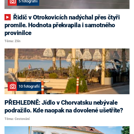
5 fotografií
Řidič v Otrokovicích nadýchal přes čtyři
promile. Hodnota překvapila i samotného
provinilce
Téma: Zlín
10 fotografií
PŘEHLEDNĚ: Jídlo v Chorvatsku nebývale
podražilo. Kde naopak na dovolené ušetříte?
Téma: Cestování