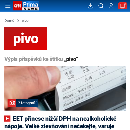
Domů
pivo
pivo
Výpis příspěvků ke štítku
„pivo“
7 fotografií
EET přinese nižší DPH na nealkoholické
nápoje. Velké zlevňování nečekejte, varuje