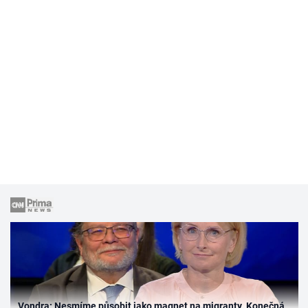
Vondra: Nesmíme působit jako magnet na migranty. Konečná