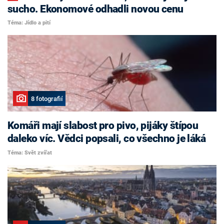
sucho. Ekonomové odhadli novou cenu
Téma: Jídlo a pití
8 fotografií
Komáři mají slabost pro pivo, pijáky štípou
daleko víc. Vědci popsali, co všechno je láká
Téma: Svět zvířat