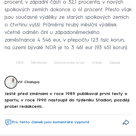
procent, v západní části o 32,1 procenta, v nových
spolkových zemích dokonce o 41 procent. Přesto však
jsou současné výdělky ze starých spolkových zemích
o čtvrtinu vyšší. Průměrný hrubý měsíční výdělek
včetně odměn činí u západoněmeckého
zaměstnance 4 546 eur, v přepočtu 123 tisíc korun,
na území bývalé NDR je to 3 461 eur (93 451 korun).
NDR
Německo
ekonomická krize
mzda
Západ
Vít Chalupa
Ještě před změnami v roce 1989 publikoval první texty o
sportu, v roce 1990 nastoupil do týdeníku Stadion, později
prošel redakcemi...
Pro tento článek jsou komentáře vypnuté