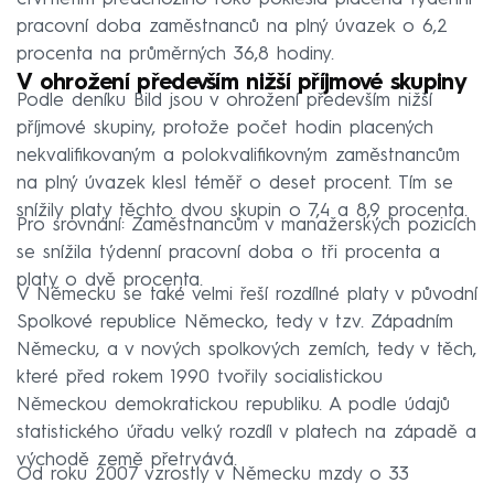
pracovní doba zaměstnanců na plný úvazek o 6,2
procenta na průměrných 36,8 hodiny.
V ohrožení především nižší příjmové skupiny
Podle deníku Bild jsou v ohrožení především nižší
příjmové skupiny, protože počet hodin placených
nekvalifikovaným a polokvalifikovným zaměstnancům
na plný úvazek klesl téměř o deset procent. Tím se
snížily platy těchto dvou skupin o 7,4 a 8,9 procenta.
Pro srovnání: Zaměstnancům v manažerských pozicích
se snížila týdenní pracovní doba o tři procenta a
platy o dvě procenta.
V Německu se také velmi řeší rozdílné platy v původní
Spolkové republice Německo, tedy v tzv. Západním
Německu, a v nových spolkových zemích, tedy v těch,
které před rokem 1990 tvořily socialistickou
Německou demokratickou republiku. A podle údajů
statistického úřadu velký rozdíl v platech na západě a
východě země přetrvává.
Od roku 2007 vzrostly v Německu mzdy o 33