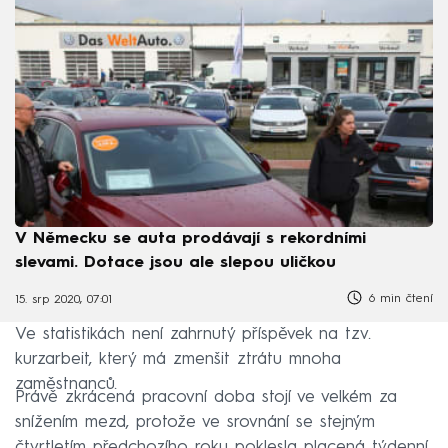
V Německu se auta prodávají s rekordními
slevami. Dotace jsou ale slepou uličkou
6 min čtení
15. srp 2020, 07:01
Ve statistikách není zahrnutý příspěvek na tzv.
kurzarbeit, který má zmenšit ztrátu mnoha
zaměstnanců.
Právě zkrácená pracovní doba stojí ve velkém za
snížením mezd, protože ve srovnání se stejným
čtvrtletím předchozího roku poklesla placená týdenní