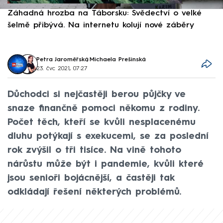
Záhadná hrozba na Táborsku: Svědectví o velké
S
šelmě přibývá. Na internetu kolují nové záběry
d
Petra Jaroměřská
,
Michaela Prešinská
23. čvc 2021, 07:27
Důchodci si nejčastěji berou půjčky ve
snaze finančně pomoci někomu z rodiny.
Počet těch, kteří se kvůli nesplacenému
dluhu potýkají s exekucemi, se za poslední
rok zvýšil o tři tisíce. Na vině tohoto
nárůstu může být i pandemie, kvůli které
jsou senioři bojácnější, a častěji tak
odkládají řešení některých problémů.