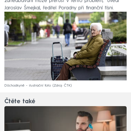
zanedbávání může přerůst v tento problém,“ uvedl
Jaroslav Šmejkal, ředitel Poradny při finanční tísni.
Důchodkyně - ilustrační foto
Zdroj: ČTK
Čtěte také