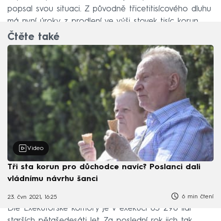
popsal svou situaci. Z původně třicetitisícového dluhu
má nyní úroky z prodlení ve výši stovek tisíc korun.
Čtěte také
Video
Tři sta korun pro důchodce navíc? Poslanci dali
vládnímu návrhu šanci
6 min čtení
23. čvn 2021, 16:25
Dle Exekutorské komory je v exekuci 63 298 lidí
starších pětašedesáti let. Za poslední rok jich tak