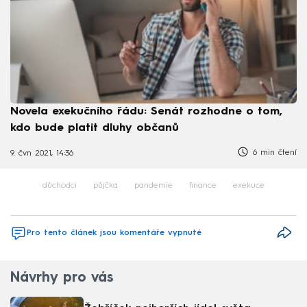
Novela exekučního řádu: Senát rozhodne o tom,
kdo bude platit dluhy občanů
6 min čtení
9. čvn 2021, 14:36
důchodci
půjčka
pandemie
finance
exekuce
Pro tento článek jsou komentáře vypnuté
Návrhy pro vás