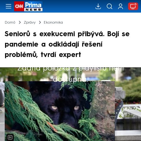
Domů
Zprávy
Ekonomika
Seniorů s exekucemi přibývá. Bojí se
pandemie a odkládají řešení
problémů, tvrdí expert
Žádná položka z playlistu není
Výběr redakce
dostupná.