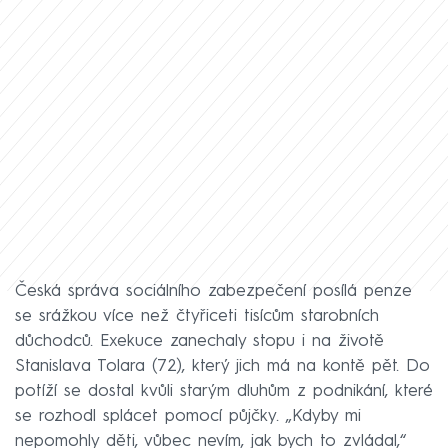
Česká správa sociálního zabezpečení posílá penze
se srážkou více než čtyřiceti tisícům starobních
důchodců. Exekuce zanechaly stopu i na životě
Stanislava Tolara (72), který jich má na kontě pět. Do
potíží se dostal kvůli starým dluhům z podnikání, které
se rozhodl splácet pomocí půjčky. „Kdyby mi
nepomohly děti, vůbec nevím, jak bych to zvládal,“