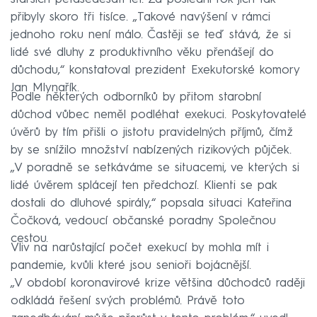
přibyly skoro tři tisíce. „Takové navýšení v rámci
jednoho roku není málo. Častěji se teď stává, že si
lidé své dluhy z produktivního věku přenášejí do
důchodu,“ konstatoval prezident Exekutorské komory
Jan Mlynařík.
Podle některých odborníků by přitom starobní
důchod vůbec neměl podléhat exekuci. Poskytovatelé
úvěrů by tím přišli o jistotu pravidelných příjmů, čímž
by se snížilo množství nabízených rizikových půjček.
„V poradně se setkáváme se situacemi, ve kterých si
lidé úvěrem splácejí ten předchozí. Klienti se pak
dostali do dluhové spirály,“ popsala situaci Kateřina
Čočková, vedoucí občanské poradny Společnou
cestou.
Vliv na narůstající počet exekucí by mohla mít i
pandemie, kvůli které jsou senioři bojácnější.
„V období koronavirové krize většina důchodců raději
odkládá řešení svých problémů. Právě toto