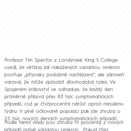
Profesor Tim Spector z Londýnské King ’s College
uvedl, že většina lidí nakažených variantou omikron
pociťuje „příznaky podobné nachlazení“, ale zároveň
varoval, že může způsobit dlouhodobá rizika. Ve
Spojeném království se odhaduje, že každý den
průměrně přibývá přes 83 tisíc symptomatických
případů, což je čtyřprocentní nárůst oproti minulému
týdnu. V plně očkované populaci pak jde zhruba o
25 tisíc nových denních symptomatických případů.
Podle tamní vlády jsou zhruba tři procenta z nových
případů právě variantou omikron. „Pokud čísla