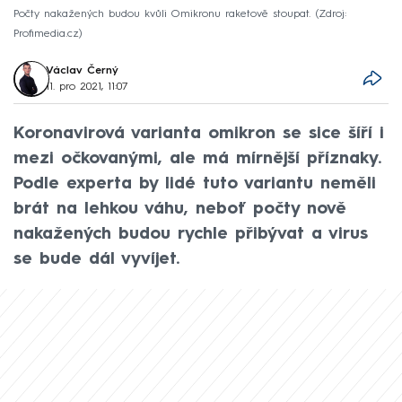
Počty nakažených budou kvůli Omikronu raketově stoupat.
Zdroj:
Profimedia.cz
Václav Černý
11. pro 2021, 11:07
Koronavirová varianta omikron se sice šíří i
mezi očkovanými, ale má mírnější příznaky.
Podle experta by lidé tuto variantu neměli
brát na lehkou váhu, neboť počty nově
nakažených budou rychle přibývat a virus
se bude dál vyvíjet.