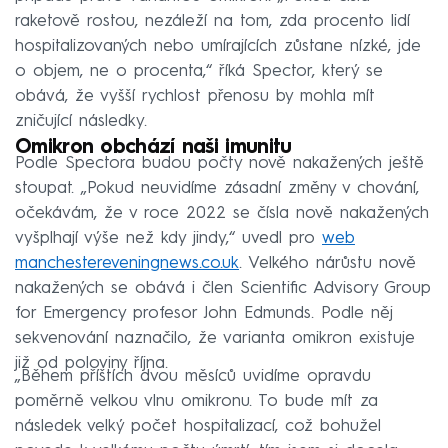
raketově rostou, nezáleží na tom, zda procento lidí
hospitalizovaných nebo umírajících zůstane nízké, jde
o objem, ne o procenta,“ říká Spector, který se
obává, že vyšší rychlost přenosu by mohla mít
zničující následky.
Omikron obchází naši imunitu
Podle Spectora budou počty nově nakažených ještě
stoupat. „Pokud neuvidíme zásadní změny v chování,
očekávám, že v roce 2022 se čísla nově nakažených
vyšplhají výše než kdy jindy,“ uvedl pro
web
manchestereveningnews.co.uk
. Velkého nárůstu nově
nakažených se obává i člen Scientific Advisory Group
for Emergency profesor John Edmunds. Podle něj
sekvenování naznačilo, že varianta omikron existuje
již od poloviny října.
„Během příštích dvou měsíců uvidíme opravdu
poměrně velkou vlnu omikronu. To bude mít za
následek velký počet hospitalizací, což bohužel