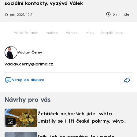
sociální kontakty, vyzývá Válek
6 min čtení
10. pro 2021, 12:21
Velká Británie
mutace
Vánoce
virus
hospitalizace
Václav Černý
vaclav.cerny@iprima.cz
Vstup do diskuze
Návrhy pro vás
Žebříček nejhorších jídel světa.
Umístily se i tři české pokrmy, vévodí
skandinávská kuchyně