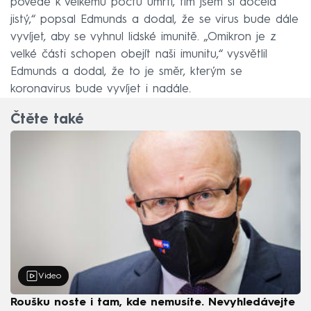
povede k velkému počtu úmrtí, tím jsem si docela
jistý,“ popsal Edmunds a dodal, že se virus bude dále
vyvíjet, aby se vyhnul lidské imunitě. „Omikron je z
velké části schopen obejít naši imunitu,“ vysvětlil
Edmunds a dodal, že to je směr, kterým se
koronavirus bude vyvíjet i nadále.
Čtěte také
Video
Roušku noste i tam, kde nemusíte. Nevyhledávejte