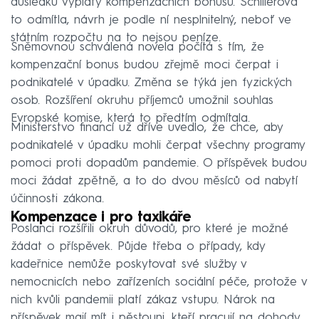
důsledku výplaty kompenzačních bonusů. Schillerová
to odmítla, návrh je podle ní nesplnitelný, neboť ve
státním rozpočtu na to nejsou peníze.
Sněmovnou schválená novela počítá s tím, že
kompenzační bonus budou zřejmě moci čerpat i
podnikatelé v úpadku. Změna se týká jen fyzických
osob. Rozšíření okruhu příjemců umožnil souhlas
Evropské komise, která to předtím odmítala.
Ministerstvo financí už dříve uvedlo, že chce, aby
podnikatelé v úpadku mohli čerpat všechny programy
pomoci proti dopadům pandemie. O příspěvek budou
moci žádat zpětně, a to do dvou měsíců od nabytí
účinnosti zákona.
Kompenzace i pro taxikáře
Poslanci rozšířili okruh důvodů, pro které je možné
žádat o příspěvek. Půjde třeba o případy, kdy
kadeřnice nemůže poskytovat své služby v
nemocnicích nebo zařízeních sociální péče, protože v
nich kvůli pandemii platí zákaz vstupu. Nárok na
příspěvek mají mít i pěstouni, kteří pracují na dohody