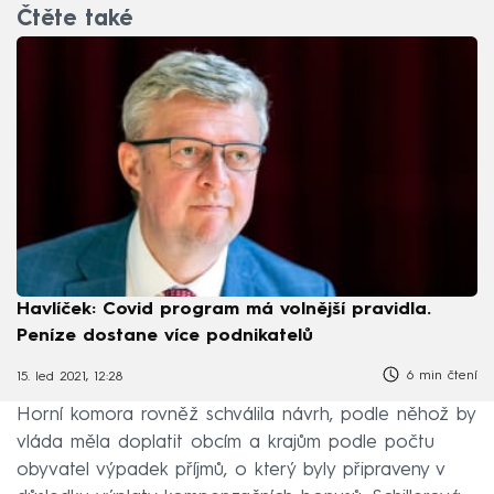
Čtěte také
Havlíček: Covid program má volnější pravidla.
Peníze dostane více podnikatelů
6 min čtení
15. led 2021, 12:28
Horní komora rovněž schválila návrh, podle něhož by
vláda měla doplatit obcím a krajům podle počtu
obyvatel výpadek příjmů, o který byly připraveny v