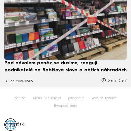
Pod návalem peněz se dusíme, reagují
podnikatelé na Babišova slova o obřích náhradách
6 min čtení
14. led 2021, 06:05
peníze
Alena Schillerová
pandemie
veřejné finance
Evropská unie
ČTK