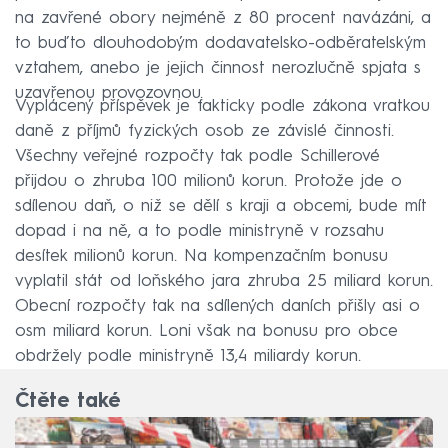
na zavřené obory nejméně z 80 procent navázáni, a
to buďto dlouhodobým dodavatelsko-odběratelským
vztahem, anebo je jejich činnost nerozlučně spjata s
uzavřenou provozovnou.
Vyplácený příspěvek je fakticky podle zákona vratkou
daně z příjmů fyzických osob ze závislé činnosti.
Všechny veřejné rozpočty tak podle Schillerové
přijdou o zhruba 100 milionů korun. Protože jde o
sdílenou daň, o niž se dělí s kraji a obcemi, bude mít
dopad i na ně, a to podle ministryně v rozsahu
desítek milionů korun. Na kompenzačním bonusu
vyplatil stát od loňského jara zhruba 25 miliard korun.
Obecní rozpočty tak na sdílených daních přišly asi o
osm miliard korun. Loni však na bonusu pro obce
obdržely podle ministryně 13,4 miliardy korun.
Čtěte také