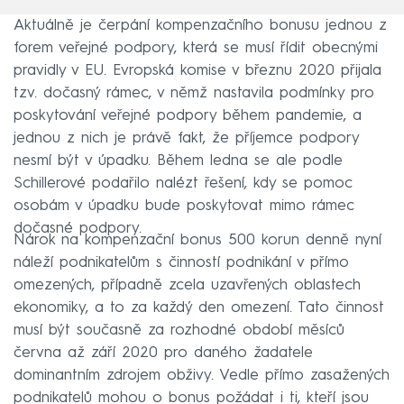
Aktuálně je čerpání kompenzačního bonusu jednou z
forem veřejné podpory, která se musí řídit obecnými
pravidly v EU. Evropská komise v březnu 2020 přijala
tzv. dočasný rámec, v němž nastavila podmínky pro
poskytování veřejné podpory během pandemie, a
jednou z nich je právě fakt, že příjemce podpory
nesmí být v úpadku. Během ledna se ale podle
Schillerové podařilo nalézt řešení, kdy se pomoc
osobám v úpadku bude poskytovat mimo rámec
dočasné podpory.
Nárok na kompenzační bonus 500 korun denně nyní
náleží podnikatelům s činností podnikání v přímo
omezených, případně zcela uzavřených oblastech
ekonomiky, a to za každý den omezení. Tato činnost
musí být současně za rozhodné období měsíců
června až září 2020 pro daného žadatele
dominantním zdrojem obživy. Vedle přímo zasažených
podnikatelů mohou o bonus požádat i ti, kteří jsou