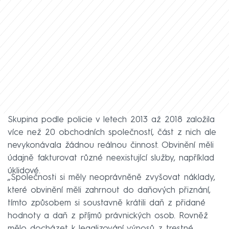
Skupina podle policie v letech 2013 až 2018 založila
více než 20 obchodních společností, část z nich ale
nevykonávala žádnou reálnou činnost. Obvinění měli
údajně fakturovat různé neexistující služby, například
úklidové.
„Společnosti si měly neoprávněně zvyšovat náklady,
které obvinění měli zahrnout do daňových přiznání,
tímto způsobem si soustavně krátili daň z přidané
hodnoty a daň z příjmů právnických osob. Rovněž
mělo docházet k legalizování výnosů z trestné