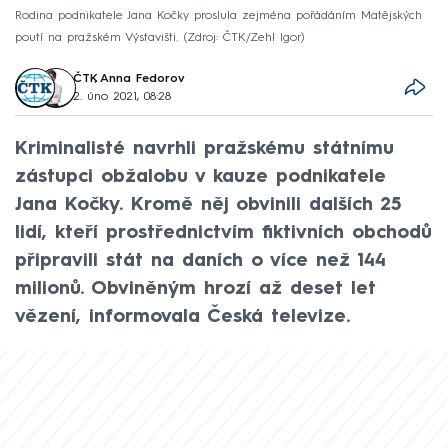
Rodina podnikatele Jana Kočky proslula zejména pořádáním Matějských
poutí na pražském Výstavišti.
Zdroj: ČTK/Zehl Igor
ČTK
,
Anna Fedorov
2. úno 2021, 08:28
Kriminalisté navrhli pražskému státnímu
zástupci obžalobu v kauze podnikatele
Jana Kočky. Kromě něj obvinili dalších 25
lidí, kteří prostřednictvím fiktivních obchodů
připravili stát na daních o více než 144
milionů. Obviněným hrozí až deset let
vězení, informovala Česká televize.