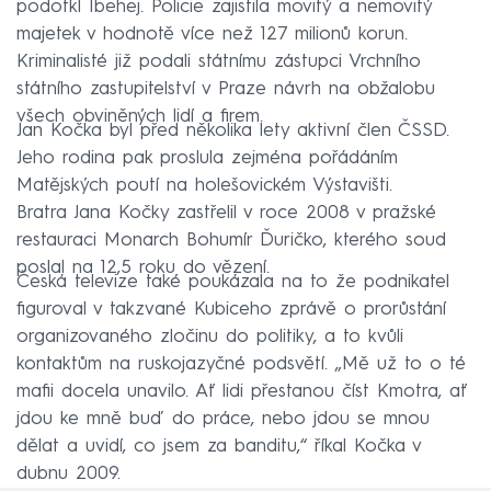
podotkl Ibehej. Policie zajistila movitý a nemovitý
majetek v hodnotě více než 127 milionů korun.
Kriminalisté již podali státnímu zástupci Vrchního
státního zastupitelství v Praze návrh na obžalobu
všech obviněných lidí a firem.
Jan Kočka byl před několika lety aktivní člen ČSSD.
Jeho rodina pak proslula zejména pořádáním
Matějských poutí na holešovickém Výstavišti.
Bratra Jana Kočky zastřelil v roce 2008 v pražské
restauraci Monarch Bohumír Ďuričko, kterého soud
poslal na 12,5 roku do vězení.
Česká televize také poukázala na to že podnikatel
figuroval v takzvané Kubiceho zprávě o prorůstání
organizovaného zločinu do politiky, a to kvůli
kontaktům na ruskojazyčné podsvětí. „Mě už to o té
mafii docela unavilo. Ať lidi přestanou číst Kmotra, ať
jdou ke mně buď do práce, nebo jdou se mnou
dělat a uvidí, co jsem za banditu,“ říkal Kočka v
dubnu 2009.