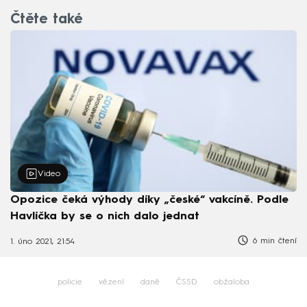
Čtěte také
Video
Opozice čeká výhody díky „české“ vakcíně. Podle
Havlíčka by se o nich dalo jednat
6 min čtení
1. úno 2021, 21:54
policie
vězení
daně
ČSSD
obžaloba