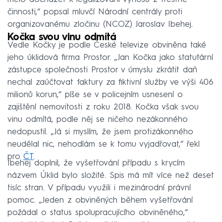
činnosti,“ popsal mluvčí Národní centrály proti
organizovanému zločinu (NCOZ) Jaroslav Ibehej.
Kočka svou vinu odmítá
Vedle Kočky je podle České televize obviněna také
jeho úklidová firma Prostor. „Jan Kočka jako statutární
zástupce společnosti Prostor v úmyslu zkrátit daň
nechal zaúčtovat faktury za fiktivní služby ve výši 406
milionů korun,“ píše se v policejním usnesení o
zajištění nemovitosti z roku 2018. Kočka však svou
vinu odmítá, podle něj se ničeho nezákonného
nedopustil. „Já si myslím, že jsem protizákonného
neudělal nic, nehodlám se k tomu vyjadřovat,“ řekl
pro
ČT
.
Ibehej doplnil, že vyšetřování případu s krycím
názvem Úklid bylo složité. Spis má mít více než deset
tisíc stran. V případu využili i mezinárodní právní
pomoc. „Jeden z obviněných během vyšetřování
požádal o status spolupracujícího obviněného,“