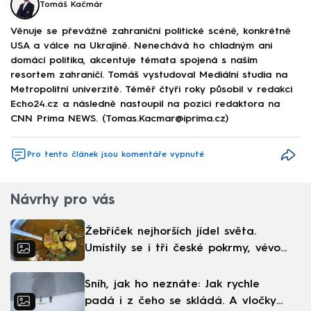
Tomáš Kačmár
Věnuje se převážně zahraniční politické scéně, konkrétně
USA a válce na Ukrajině. Nenechává ho chladným ani
domácí politika, akcentuje témata spojená s naším
resortem zahraničí. Tomáš vystudoval Mediální studia na
Metropolitní univerzitě. Téměř čtyři roky působil v redakci
Echo24.cz a následně nastoupil na pozici redaktora na
CNN Prima NEWS. (Tomas.Kacmar@iprima.cz)
Pro tento článek jsou komentáře vypnuté
Návrhy pro vás
Žebříček nejhorších jídel světa.
Umístily se i tři české pokrmy, vévodí
skandinávská kuchyně
Sníh, jak ho neznáte: Jak rychle
padá i z čeho se skládá. A vločky