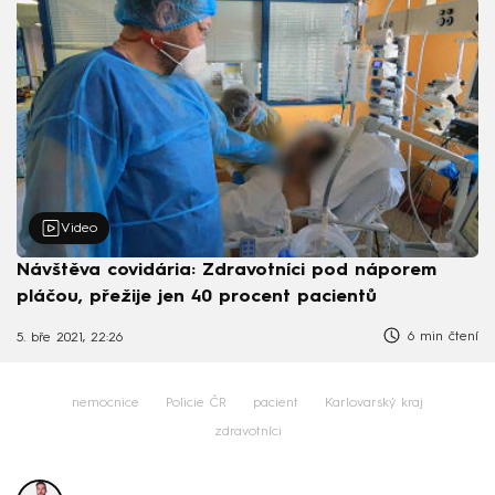
Video
Návštěva covidária: Zdravotníci pod náporem
pláčou, přežije jen 40 procent pacientů
6 min čtení
5. bře 2021, 22:26
nemocnice
Policie ČR
pacient
Karlovarský kraj
zdravotníci