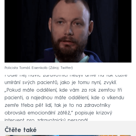
Policista Tomáš Eisenkolb
Zdroj: Twitter
Podle něj navíc zdravotníci nebyli dříve na tak časté
umírání svých pacientů, jako je tomu nyní, zvyklí.
„Pokud máte oddělení, kde vám za rok zemřou tři
pacienti, a najednou máte oddělení, kde o víkendu
zemře třeba pět lidí, tak je to na zdravotníky
obrovská emocionální zátěž,“ popisuje krizový
intervent pro zdravotnický personál.
Čtěte také