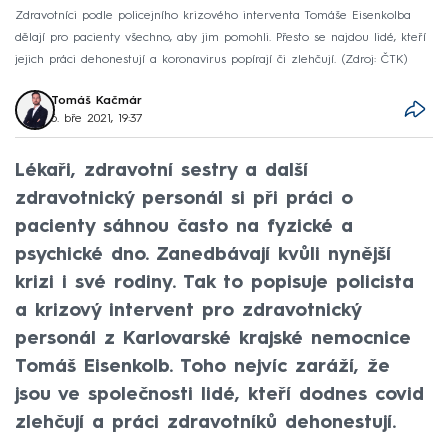
Zdravotníci podle policejního krizového interventa Tomáše Eisenkolba
dělají pro pacienty všechno, aby jim pomohli. Přesto se najdou lidé, kteří
jejich práci dehonestují a koronavirus popírají či zlehčují.
Zdroj: ČTK
Tomáš Kačmár
6. bře 2021, 19:37
Lékaři, zdravotní sestry a další
zdravotnický personál si při práci o
pacienty sáhnou často na fyzické a
psychické dno. Zanedbávají kvůli nynější
krizi i své rodiny. Tak to popisuje policista
a krizový intervent pro zdravotnický
personál z Karlovarské krajské nemocnice
Tomáš Eisenkolb. Toho nejvíc zaráží, že
jsou ve společnosti lidé, kteří dodnes covid
zlehčují a práci zdravotníků dehonestují.