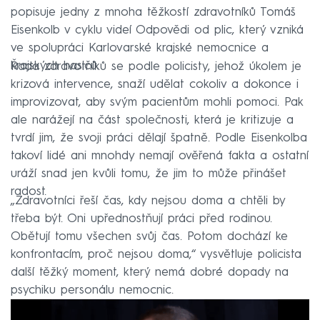
popisuje jedny z mnoha těžkostí zdravotníků Tomáš
Eisenkolb v cyklu videí Odpovědi od plic, který vzniká
ve spolupráci Karlovarské krajské nemocnice a
krajských hasičů.
Řada zdravotníků se podle policisty, jehož úkolem je
krizová intervence, snaží udělat cokoliv a dokonce i
improvizovat, aby svým pacientům mohli pomoci. Pak
ale narážejí na část společnosti, která je kritizuje a
tvrdí jim, že svoji práci dělají špatně. Podle Eisenkolba
takoví lidé ani mnohdy nemají ověřená fakta a ostatní
uráží snad jen kvůli tomu, že jim to může přinášet
radost.
„Zdravotníci řeší čas, kdy nejsou doma a chtěli by
třeba být. Oni upřednostňují práci před rodinou.
Obětují tomu všechen svůj čas. Potom dochází ke
konfrontacím, proč nejsou doma,“ vysvětluje policista
další těžký moment, který nemá dobré dopady na
psychiku personálu nemocnic.