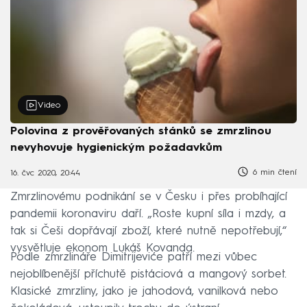
Video
Polovina z prověřovaných stánků se zmrzlinou
nevyhovuje hygienickým požadavkům
6 min čtení
16. čvc 2020, 20:44
Zmrzlinovému podnikání se v Česku i přes probíhající
pandemii koronaviru daří. „Roste kupní síla i mzdy, a
tak si Češi dopřávají zboží, které nutně nepotřebují,“
vysvětluje ekonom Lukáš Kovanda.
Podle zmrzlináře Dimitrijeviće patří mezi vůbec
nejoblíbenější příchutě pistáciová a mangový sorbet.
Klasické zmrzliny, jako je jahodová, vanilková nebo