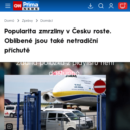
Domů
Zprávy
Domácí
Popularita zmrzliny v Česku roste.
Oblíbené jsou také netradiční
příchutě
Žádná položka z playlistu není
Výběr redakce
dostupná.