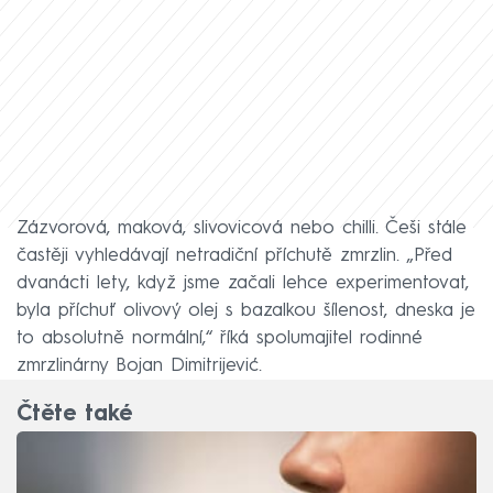
Zázvorová, maková, slivovicová nebo chilli. Češi stále
častěji vyhledávají netradiční příchutě zmrzlin. „Před
dvanácti lety, když jsme začali lehce experimentovat,
byla příchuť olivový olej s bazalkou šílenost, dneska je
to absolutně normální,“ říká spolumajitel rodinné
zmrzlinárny Bojan Dimitrijević.
Čtěte také