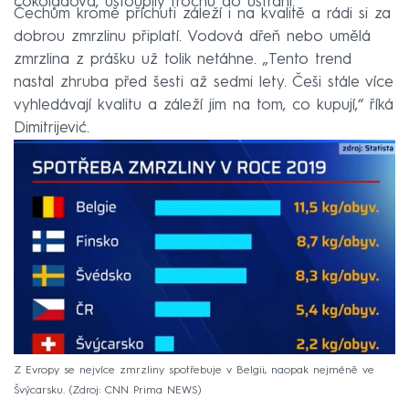
čokoládová, ustoupily trochu do ústraní.
Čechům kromě příchuti záleží i na kvalitě a rádi si za
dobrou zmrzlinu připlatí. Vodová dřeň nebo umělá
zmrzlina z prášku už tolik netáhne. „Tento trend
nastal zhruba před šesti až sedmi lety. Češi stále více
vyhledávají kvalitu a záleží jim na tom, co kupují,“ říká
Dimitrijević.
Z Evropy se nejvíce zmrzliny spotřebuje v Belgii, naopak nejméně ve
Švýcarsku.
Zdroj: CNN Prima NEWS