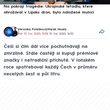
Na pokraji tragédie: Ukrajinské letadlo, které
P
ohrožoval v Lipsku dron, bylo naložené municí
e
Veronika Polášková
,
Marek Veselý
Akt. 31. čvc 2020, 19:35
• 31. čvc 2020, 16:32
Češi si čím dál více pochutnávají na
zmrzlině. Stále častěji si kupují prémiové
značky i netradiční příchutě. V loňském
roce spotřeboval každý Čech v průměru
necelých šest a půl litru.