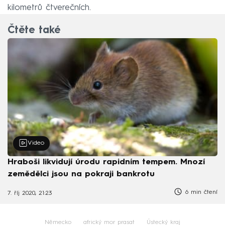
kilometrů čtverečních.
Čtěte také
Video
Hraboši likvidují úrodu rapidním tempem. Mnozí
zemědělci jsou na pokraji bankrotu
6 min čtení
7. říj 2020, 21:23
Německo
africký mor prasat
Ústecký kraj