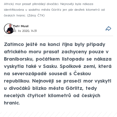
Africký mor prasat přenášejí divočáci. Nejnověji byla nákaza
identifikována u saského města Görlitz jen pár desítek kilometrů od
českých hranic.
Zdroj: ČTK
Petr Musil
12. lis 2020, 14:31
Zatímco ještě na konci října byly případy
afrického moru prasat zachyceny pouze v
Braniborsku, počátkem listopadu se nákaza
vyskytla také v Sasku. Spolkové zemi, která
na severozápadě sousedí s Českou
republikou. Nejnověji se prasečí mor vyskytl
u divočáků blízko města Görlitz, tedy
necelých čtyřicet kilometrů od českých
hranic.