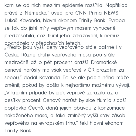
kam se od nich mezitím epidemie rozšířila. Například
právě z Německa,“ uvedl pro CNN Prima NEWS
Lukáš Kovanda, hlavní ekonom Trinity Bank. Evropa
se tak do jisté míry vepřovým masem vynuceně
předzásobila, což tlumí jeho zdražování, k němuž
docházelo v předchozích letech.
„Přesto jsou vyšší ceny vepřového stále patrné i v
Česku. Různé druhy vepřového masa jsou stále
meziročně až o pět procent dražší. Dramatické
cenové nárůsty má však vepřové v ČR prozatím za
sebou,“ dodal Kovanda. To se ale podle něho může
změnit, pokud by došlo k nejhoršímu možnému vývoji.
„V krajním případě by pak vepřové zdražilo až o
desítky procent. Cenový nárůst by sice tlumila slabší
poptávka Čechů, daná jejich obavou z konzumace
nakaženého masa, a také zmíněný vyšší stav zásob
vepřového na evropském trhu,“ řekl hlavní ekonom
Trinity Bank.