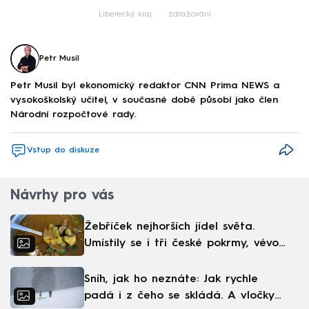
Liberecký kraj
zdražování
Petr Musil
Petr Musil byl ekonomický redaktor CNN Prima NEWS a
vysokoškolský učitel, v současné době působí jako člen
Národní rozpočtové rady.
Vstup do diskuze
Návrhy pro vás
Žebříček nejhorších jídel světa.
Umístily se i tři české pokrmy, vévodí
skandinávská kuchyně
Sníh, jak ho neznáte: Jak rychle
padá i z čeho se skládá. A vločky