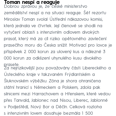
Toman nespí a reaguje
Dobrou zprávou je, že české ministerstvo
zemědělství nespí a na situaci reaguje. Šéf rezortu
Miroslav Toman svolal Ústřední nákazovou komisi,
která jednala ve čtvrtek. Její členové se shodli na
vytyčení oblasti s intenzivním odlovem divokých
prasat, který má za cíl riziko opětovného zavlečení
prasečího moru do Česka snížit. Motivací pro lovce je
příspěvek 2 000 korun za ulovený kus a nálezné 3
000 korun za odklizení uhynulého kusu divokého
prasete.
Za nejrizikovější jsou považovány části Libereckého a
Ústeckého kraje v takzvaném Frýdlantském a
Šluknovském výběžku. Zóna je shora ohraničena
státní hranicí s Německem a Polskem, zdola pak
silnicemi mezi Harrachovem a Hřenskem, které vedou
přes Tanvald, Jablonec nad Nisou, Liberec, Jablonné
v Podještědí, Nový Bor a Děčín. Celková rozloha
s intenzivním lovem dosahuje bezmála 1 500