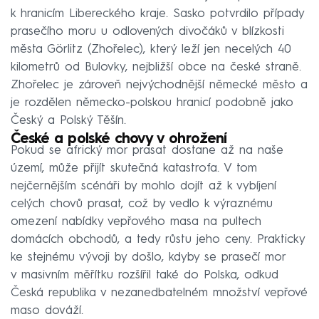
k hranicím Libereckého kraje. Sasko potvrdilo případy
prasečího moru u odlovených divočáků v blízkosti
města Görlitz (Zhořelec), který leží jen necelých 40
kilometrů od Bulovky, nejbližší obce na české straně.
Zhořelec je zároveň nejvýchodnější německé město a
je rozdělen německo-polskou hranicí podobně jako
Český a Polský Těšín.
České a polské chovy v ohrožení
Pokud se africký mor prasat dostane až na naše
území, může přijít skutečná katastrofa. V tom
nejčernějším scénáři by mohlo dojít až k vybíjení
celých chovů prasat, což by vedlo k výraznému
omezení nabídky vepřového masa na pultech
domácích obchodů, a tedy růstu jeho ceny. Prakticky
ke stejnému vývoji by došlo, kdyby se prasečí mor
v masivním měřítku rozšířil také do Polska, odkud
Česká republika v nezanedbatelném množství vepřové
maso dováží.