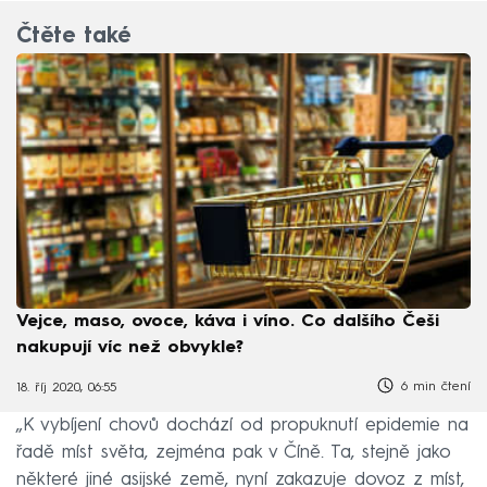
Čtěte také
Vejce, maso, ovoce, káva i víno. Co dalšího Češi
nakupují víc než obvykle?
6 min čtení
18. říj 2020, 06:55
„K vybíjení chovů dochází od propuknutí epidemie na
řadě míst světa, zejména pak v Číně. Ta, stejně jako
některé jiné asijské země, nyní zakazuje dovoz z míst,