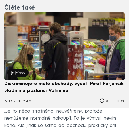
Čtěte také
Video
Diskriminujete malé obchody, vyčetl Pirát Ferjenčík
vládnímu poslanci Volnému
6 min čtení
19. lis 2020, 23:06
„Je to něco strašného, neuvěřitelný, protože
nemůžeme normálně nakoupit. To je výmysl, nevím
koho. Ale jinak se sama do obchodu prakticky ani