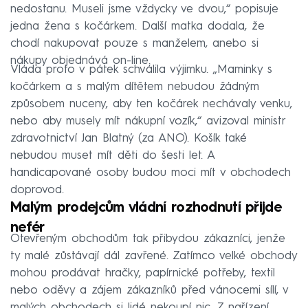
nedostanu. Museli jsme vždycky ve dvou,“ popisuje
jedna žena s kočárkem. Další matka dodala, že
chodí nakupovat pouze s manželem, anebo si
nákupy objednává on-line.
Vláda proto v pátek schválila výjimku. „Maminky s
kočárkem a s malým dítětem nebudou žádným
způsobem nuceny, aby ten kočárek nechávaly venku,
nebo aby musely mít nákupní vozík,“ avizoval ministr
zdravotnictví Jan Blatný (za ANO). Košík také
nebudou muset mít děti do šesti let. A
handicapované osoby budou moci mít v obchodech
doprovod.
Malým prodejcům vládní rozhodnutí přijde
nefér
Otevřeným obchodům tak přibydou zákazníci, jenže
ty malé zůstávají dál zavřené. Zatímco velké obchody
mohou prodávat hračky, papírnické potřeby, textil
nebo oděvy a zájem zákazníků před vánocemi sílí, v
malých obchodech si lidé nekoupí nic. Z nařízení