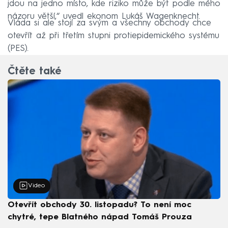
jdou na jedno místo, kde riziko může být podle mého
názoru větší,“ uvedl ekonom Lukáš Wagenknecht.
Vláda si ale stojí za svým a všechny obchody chce
otevřít až při třetím stupni protiepidemického systému
(PES).
Čtěte také
Video
Otevřít obchody 30. listopadu? To není moc
chytré, tepe Blatného nápad Tomáš Prouza