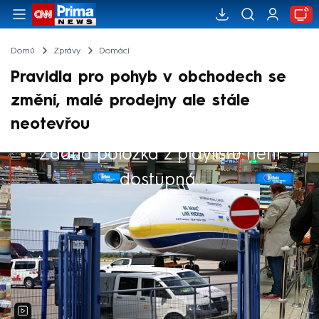
Domů
Zprávy
Domácí
Pravidla pro pohyb v obchodech se
změní, malé prodejny ale stále
neotevřou
Žádná položka z playlistu není
Výběr redakce
dostupná.