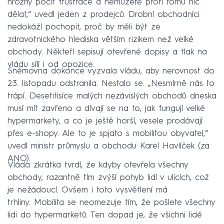
hrozný pocit frustrace a nemůžete proti tomu nic
dělat,“ uvedl jeden z prodejců. Drobní obchodníci
nedokáží pochopit, proč by měli být ze
zdravotnického hlediska větším rizikem než velké
obchody. Někteří sepisují otevřené dopisy a tlak na
vládu sílí i od opozice.
Sněmovna dokonce vyzvala vládu, aby nerovnost do
23. listopadu odstranila. Nestalo se. „Nesmírně nás to
trápí. Desetitisíce malých nezávislých obchodů dneska
musí mít zavřeno a dívají se na to, jak fungují velké
hypermarkety, a co je ještě horší, vesele prodávají
přes e-shopy. Ale to je spjato s mobilitou obyvatel,“
uvedl ministr průmyslu a obchodu Karel Havlíček (za
ANO).
Vláda zkrátka tvrdí, že kdyby otevřela všechny
obchody, razantně tím zvýší pohyb lidí v ulicích, což
je nežádoucí. Ovšem i toto vysvětlení má
trhliny. Mobilita se neomezuje tím, že pošlete všechny
lidi do hypermarketů. Ten dopad je, že všichni lidé