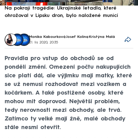
Na pokraji tragédie: Ukrajinské letadlo, které
P
ohrožoval v Lipsku dron, bylo naložené municí
e
Monika Kabourková
,
Josef Kolina
,
Kristýna Malá
21. lis 2020, 20:35
Pravidla pro vstup do obchodů se od
pondělí změní. Omezení počtu nakupujících
sice platí dál, ale výjimku mají matky, které
se už nemusí rozhodovat mezi vozíkem a
kočárkem. A také postižené osoby, které
mohou mít doprovod. Největší problém,
tedy nerovnosti mezi obchody, ale trvá.
Zatímco ty velké mají žně, malé obchody
stále nesmí otevřít.