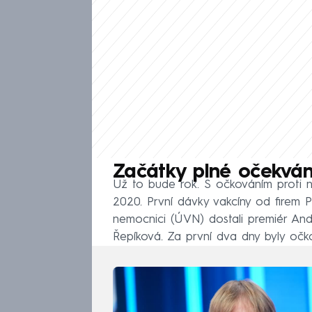
Začátky plné očekván
Už to bude rok. S očkováním proti 
2020. První dávky vakcíny od firem 
nemocnici (ÚVN) dostali premiér And
Řepíková. Za první dva dny byly očko