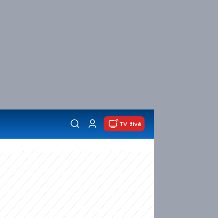
TV živě