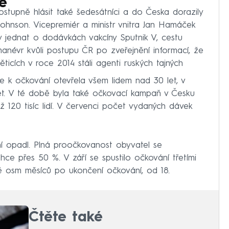
e
tupně hlásit také šedesátníci a do Česka dorazily
Johnson. Vicepremiér a ministr vnitra Jan Hamáček
 jednat o dodávkách vakcíny Sputnik V, cestu
í manévr kvůli postupu ČR po zveřejnění informací, že
ticích v roce 2014 stáli agenti ruských tajných
 k očkování otevřela všem lidem nad 30 let, v
et. V té době byla také očkovací kampaň v Česku
 120 tisíc lidí. V červenci počet vydaných dávek
í opadl. Plná proočkovanost obyvatel se
ce přes 50 %. V září se spustilo očkování třetími
dé osm měsíců po ukončení očkování, od 18.
Čtěte také