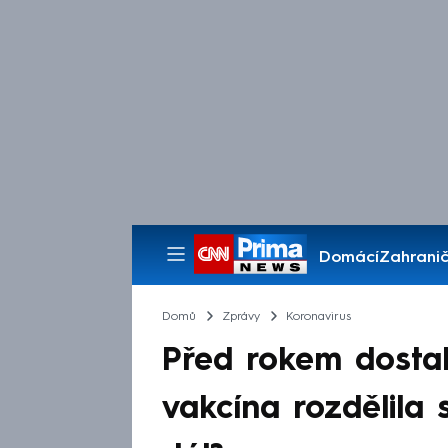
Domácí
Zahranič
Pořady
Domů
Zprávy
Koronavirus
Před rokem dostal
vakcína rozdělila