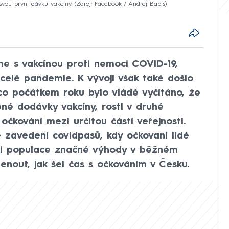
svou první dávku vakcíny.
Zdroj: Facebook / Andrej Babiš
eme s vakcínou proti nemoci COVID-19,
celé pandemie. K vývoji však také došlo
co počátkem roku bylo vládě vyčítáno, že
né dodávky vakcíny, rostl v druhé
očkování mezi určitou částí veřejnosti.
zavedení covidpasů, kdy očkovaní lidé
sti populace značné výhody v běžném
enout, jak šel čas s očkováním v Česku.