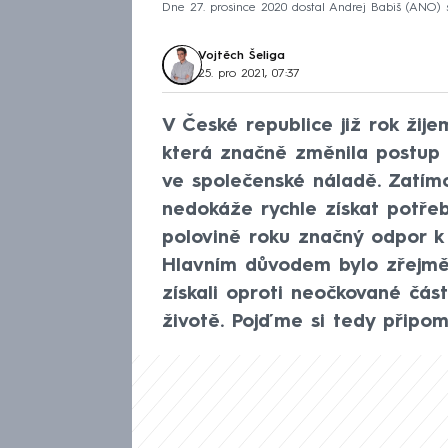
Dne 27. prosince 2020 dostal Andrej Babiš (ANO) 
Vojtěch Šeliga
25. pro 2021, 07:37
V České republice již rok žij
která značně změnila postup 
ve společenské náladě. Zatím
nedokáže rychle získat potřeb
polovině roku značný odpor k 
Hlavním důvodem bylo zřejmě 
získali oproti neočkované čá
životě. Pojďme si tedy připom