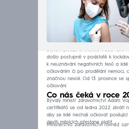
Během podzimu musela vláda také rea
došlo postupně v podstatě k lockd
k neuznávání negativních tesů a lid
očkováním či po prodělání nemoci, 
značnou nevoli. Od 13. prosince se sp
očkování.
Co nás čeká v roce 2
Bývalý ministr zdravotnictví Adam Vo
certifikátů se od ledna 2022 zkrátí 
aby se lidé nechali očkovat posilující
devíti měsících přestane platit.
Ministerstvo zdravotnictví rovněž o