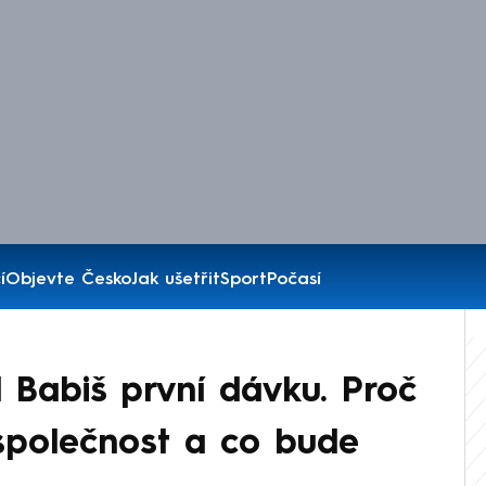
í
Objevte Česko
Jak ušetřit
Sport
Počasí
 Babiš první dávku. Proč
 společnost a co bude