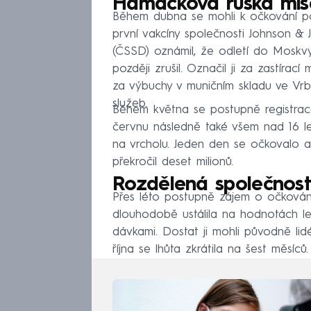
Hamáčkova ruská mis
Během dubna se mohli k očkování pos
první vakcíny společnosti Johnson & 
(ČSSD) oznámil, že odletí do Moskvy
později zrušil. Označil ji za zastírac
za výbuchy v muničním skladu ve Vrbě
služeb.
Během května se postupně registrace
červnu následně také všem nad 16 l
na vrcholu. Jeden den se očkovalo až
překročil deset milionů.
Rozdělená společnost
Přes léto postupně zájem o očkován
dlouhodobě ustálila na hodnotách leh
dávkami. Dostat ji mohli původně li
října se lhůta zkrátila na šest měsíců.