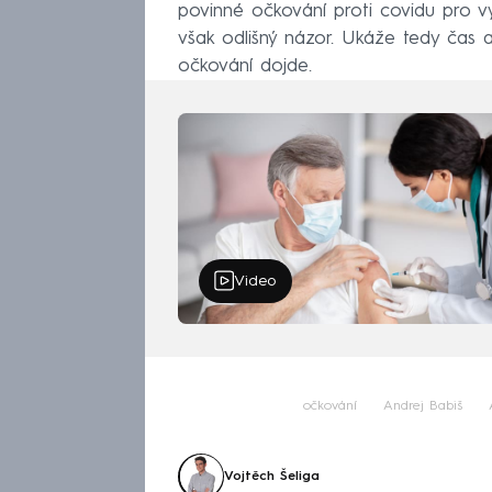
povinné očkování proti covidu pro v
však odlišný názor. Ukáže tedy čas 
očkování dojde.
Video
očkování
Andrej Babiš
Vojtěch Šeliga