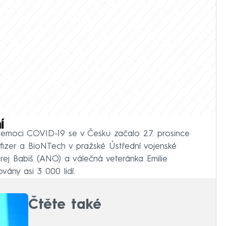
í
nemoci COVID-19 se v Česku začalo 27. prosince
Pfizer a BioNTech v pražské Ústřední vojenské
rej Babiš (ANO) a válečná veteránka Emilie
vány asi 3 000 lidí.
Čtěte také