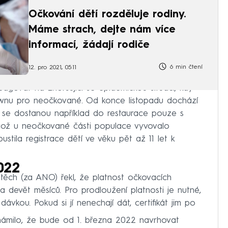
Očkování dětí rozděluje rodiny.
Máme strach, dejte nám více
informací, žádají rodiče
6 min čtení
12. pro 2021, 05:11
govat na zhoršující se epidemickou situaci, kdy
ownu pro neočkované. Od konce listopadu dochází
é se dostanou například do restaurace pouze s
což u neočkované části populace vyvovalo
ustila registrace dětí ve věku pět až 11 let k
022
jtěch (za ANO) řekl, že platnost očkovacích
na devět měsíců. Pro prodloužení platnosti je nutné,
 dávkou. Pokud si jí nenechají dát, certifikát jim po
známilo, že bude od 1. března 2022 navrhovat