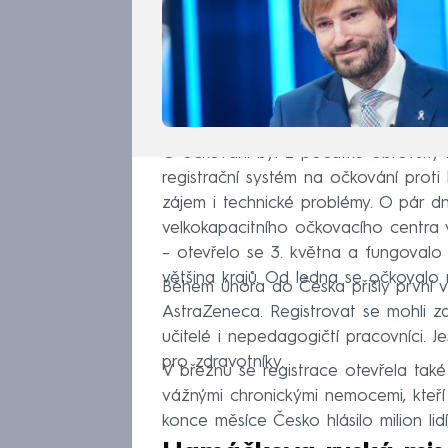
O očkování byl z počátku obrovský zá
registrační systém na očkování proti 
zájem i technické problémy. O pár dn
velkokapacitního očkovacího centra 
–⁠ otevřelo se 3. května a fungovalo 
většina krajů. Od ledna se očkovalo
Během února do Česka přišly první v
AstraZeneca. Registrovat se mohli zač
učitelé i nepedagogičtí pracovníci. J
pro zdravotníky.
V březnu se registrace otevřela také
vážnými chronickými nemocemi, kteří 
konce měsíce Česko hlásilo milion lidí