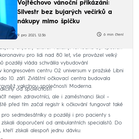
Vojtěchovo vánoční přikázání:
Silvestr bez bujarých večírků a
nákupy mimo špičku
6 min čtení
9. pro 2021, 12:36
jem, chyběly akorát vakcíny. 15. ledna byl spuštěn
koronaviru pro lidi nad 80 let, vše provázel velký
ů později vláda schválila vybudování
v kongresovém centru O2 universum v pražské Libni
do 10. září. Zvláštní očkovací centra budovala
 rovněž vakcínou společnosti Moderna.
akcíny od společnosti
ít nejen zdravotníci, ale i zaměstnanci škol –⁠
eště před tím začal registr k očkování fungovat také
 pro sedmdesátníky a později i pro pacienty s
získali doporučení od ambulantních specialistů. Do
, kteří získali alespoň jednu dávku.