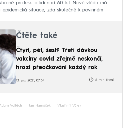
ybrané profese a lidi nad 60 let. Nová vláda má
a epidemická situace, zda skutečně k povinném
Čtěte také
Čtyři, pět, šest? Třetí dávkou
vakcíny covid zřejmě neskončí,
hrozí přeočkování každý rok
6 min čtení
13. pro 2021, 07:34
Adam Vojtěch
Jan Hamáček
Vlastimil Válek