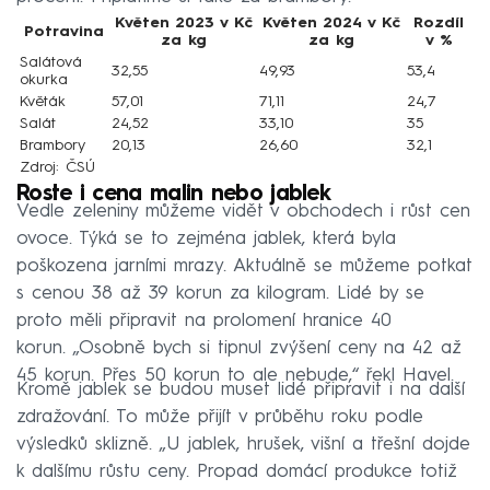
Květen 2023 v Kč
Květen 2024 v Kč
Rozdíl
Potravina
za kg
za kg
v %
Salátová
32,55
49,93
53,4
okurka
Květák
57,01
71,11
24,7
Salát
24,52
33,10
35
Brambory
20,13
26,60
32,1
Zdroj: ČSÚ
Roste i cena malin nebo jablek
Vedle zeleniny můžeme vidět v obchodech i růst cen
ovoce. Týká se to zejména jablek, která byla
poškozena jarními mrazy. Aktuálně se můžeme potkat
s cenou 38 až 39 korun za kilogram. Lidé by se
proto měli připravit na prolomení hranice 40
korun. „Osobně bych si tipnul zvýšení ceny na 42 až
45 korun. Přes 50 korun to ale nebude,“ řekl Havel.
Kromě jablek se budou muset lidé připravit i na další
zdražování. To může přijít v průběhu roku podle
výsledků sklizně. „U jablek, hrušek, višní a třešní dojde
k dalšímu růstu ceny. Propad domácí produkce totiž