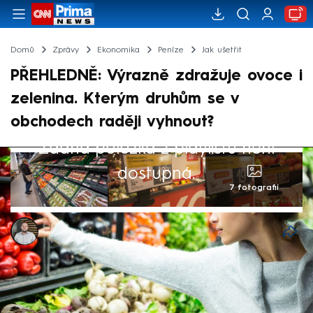
Domů
Zprávy
Ekonomika
Peníze
Jak ušetřit
PŘEHLEDNĚ: Výrazně zdražuje ovoce i
zelenina. Kterým druhům se v
obchodech raději vyhnout?
Žádná položka z playlistu není
dostupná.
7 fotografií
Ladislav Šustr
10. čvc 2024, 07:46
Ceny ovoce a zeleniny jsou většinou v
letních měsících nízké a pro zákazníky