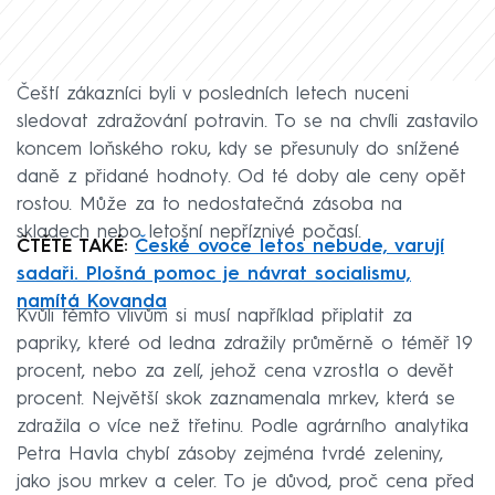
Čeští zákazníci byli v posledních letech nuceni
sledovat zdražování potravin. To se na chvíli zastavilo
koncem loňského roku, kdy se přesunuly do snížené
daně z přidané hodnoty. Od té doby ale ceny opět
rostou. Může za to nedostatečná zásoba na
skladech nebo letošní nepříznivé počasí.
ČTĚTE TAKÉ:
České ovoce letos nebude, varují
sadaři. Plošná pomoc je návrat socialismu,
namítá Kovanda
Kvůli těmto vlivům si musí například připlatit za
papriky, které od ledna zdražily průměrně o téměř 19
procent, nebo za zelí, jehož cena vzrostla o devět
procent. Největší skok zaznamenala mrkev, která se
zdražila o více než třetinu. Podle agrárního analytika
Petra Havla chybí zásoby zejména tvrdé zeleniny,
jako jsou mrkev a celer. To je důvod, proč cena před