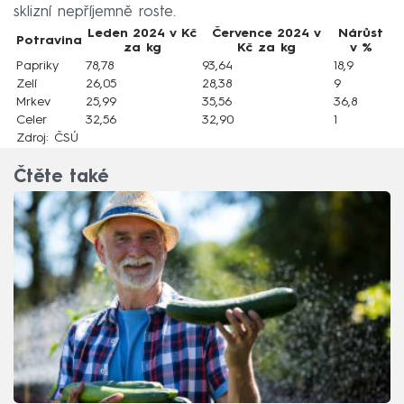
sklizní nepříjemně roste.
Leden 2024 v Kč
Července 2024 v
Nárůst
Potravina
za kg
Kč za kg
v %
Papriky
78,78
93,64
18,9
Zelí
26,05
28,38
9
Mrkev
25,99
35,56
36,8
Celer
32,56
32,90
1
Zdroj: ČSÚ
Čtěte také