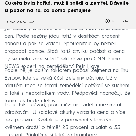
Cuketa byla hořká, muž ji snědl a zemřel. Dávejte
si pozor na to, co doma pěstujete
6 min čtení
10. čvc 2024, 11:09
„U zeleniny a ovoce ale můžeme vidět velké kolísání
cen. Podle sezóny jdou totiž v desítkách procent
nahoru a pak se vracejí. Spotřebitelé by neměli
propadat panice. Stačí totiž chvilku počkat a cena
by se měla zase snížit,“ řekl dříve pro CNN Prima
NEWS expert na zemědělství Petr Havel.
Podle něj je dalším faktorem počasí. Zejména na jihu
Evropy, kde se velká část zeleniny pěstuje. Už v
minulém roce se tamní zemědělci potýkali se suchem
a také s nedostatkem vody. Předpovědi naznačují, že
tomu tak bude i letos.
To je také důvod, proč můžeme vidět i meziroční
zdražování. U salátové okurky vzrostla cena o více
než polovinu. Květák je v porovnání s loňským
květnem dražší o téměř 25 procent a salát o 35
procent. Připlatíme si také za brambory.