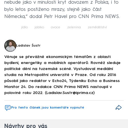
nebude jako v minulosti kryt dovozem z Polska, i to
bylo letos postiženo mrazy, stejně jako část
Německa,“ dodal Petr Havel pro CNN Prima NEWS.
jídlo
jablko
ovoce
zelenina
zemědělství
Ladislav Šustr
Věnuje se převážně ekonomickým tématům z oblasti
bydlení, energetiky a mobilních operátorů. Rovněž sleduje
politické dění na tuzemské scéně. Vystudoval mediální
studia na Metropolitní univerzitě v Praze. Od roku 2016
působil jako redaktor v Echo24, Týdeníku Echo a Business
Monitor 24. Do redakce CNN Prima NEWS nastoupil v
polovině roku 2022. (Ladislav.Sustr@iprima.cz)
Pro tento článek jsou komentáře vypnuté
Návrhy pro vás