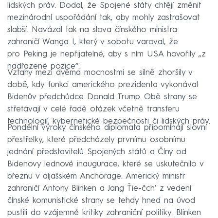
lidských práv. Dodal, že Spojené státy chtějí změnit
mezinárodní uspořádání tak, aby mohly zastrašovat
slabší. Navázal tak na slova čínského ministra
zahraničí Wanga I, který v sobotu varoval, že
pro Peking je nepřijatelné, aby s ním USA hovořily „z
nadřazené pozice“.
Vztahy mezi dvěma mocnostmi se silně zhoršily v
době, kdy funkci amerického prezidenta vykonával
Bidenův předchůdce Donald Trump. Obě strany se
střetávají v celé řadě otázek včetně transferu
technologií, kybernetické bezpečnosti či lidských práv.
Pondělní výroky čínského diplomata připomínají slovní
přestřelky, které předcházely prvnímu osobnímu
jednání představitelů Spojených států a Číny od
Bidenovy lednové inaugurace, které se uskutečnilo v
březnu v aljašském Anchorage. Americký ministr
zahraničí Antony Blinken a Jang Ťie-čch’ z vedení
čínské komunistické strany se tehdy hned na úvod
pustili do vzájemné kritiky zahraniční politiky. Blinken