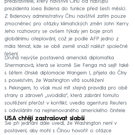
představitele, který navštívil Čínu od nástupu
prezidenta Joea Bidena do funkce před šesti měsíci.
Z Bidenovy administrativy Čínu navštívil zatím pouze
zmocněnec pro otázky klimatických změn John Kerry.
Jeho rozhovory se ovšem týkaly jen boje proti
globálnímu oteplování, což je podle AFP jedno z
mála témat, kde se obě země snaží nalézt společné
řešení.
Druhá nejvýše postavená americká diplomatka
Shermanová, která se kromě Sie Fenga má sejít také
s šéfem čínské diplomacie Wangem I, přijela do Číny
s poselstvím, že Washington vítá soutěžení
s Pekingem, to však musí mít stejná pravidla pro obě
strany a zároveň „svodidla“, která zabrání tomuto
soutěžení přerůst v konflikt, uvedla agentura Reuters
s odvoláním na nejmenovaného amerického činitele.
USA chtějí zastrašovat slabší
Sie při jednání dále uvedl, že Washington není v
postavení, aby mohl s Čínou hovořit o otázce