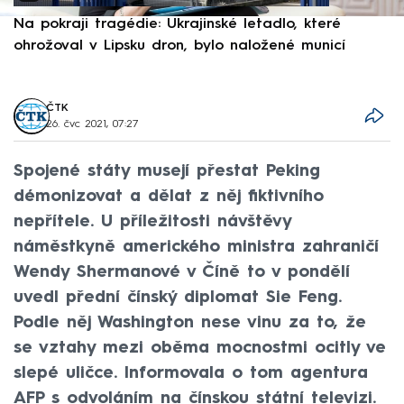
Na pokraji tragédie: Ukrajinské letadlo, které
P
ohrožoval v Lipsku dron, bylo naložené municí
e
ČTK
26. čvc 2021, 07:27
Spojené státy musejí přestat Peking
démonizovat a dělat z něj fiktivního
nepřítele. U příležitosti návštěvy
náměstkyně amerického ministra zahraničí
Wendy Shermanové v Číně to v pondělí
uvedl přední čínský diplomat Sie Feng.
Podle něj Washington nese vinu za to, že
se vztahy mezi oběma mocnostmi ocitly ve
slepé uličce. Informovala o tom agentura
AFP s odvoláním na čínskou státní televizi.