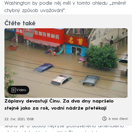
Washington by podle něj měl v tomto ohledu „změnit
chybný způsob uvažování“.
Čtěte také
Video
Záplavy devastují Čínu. Za dva dny napršelo
stejně jako za rok, vodní nádrže přetékají
6 min čtení
22. čvc 2021, 15:08
Jedná se o dosud nejvýše postaveného amerického