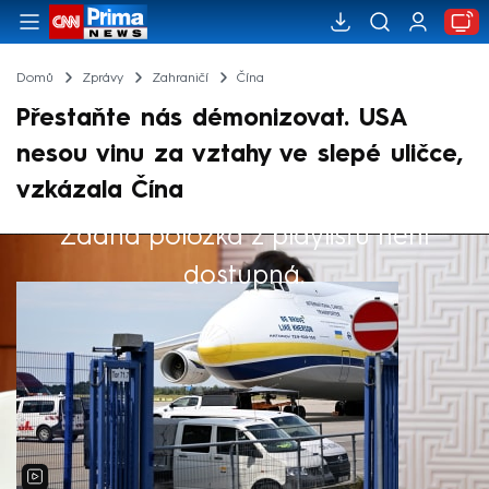
Domů
Zprávy
Zahraničí
Čína
Přestaňte nás démonizovat. USA
nesou vinu za vztahy ve slepé uličce,
vzkázala Čína
Žádná položka z playlistu není
Výběr redakce
dostupná.