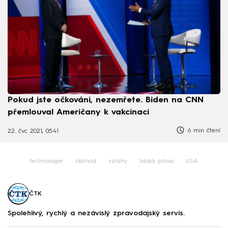
Pokud jste očkováni, nezemřete. Biden na CNN
přemlouval Američany k vakcinaci
6 min čtení
22. čvc 2021, 05:41
technologie
obchod
vztahy
lidská práva
USA
ČTK
Spolehlivý, rychlý a nezávislý zpravodajský servis.