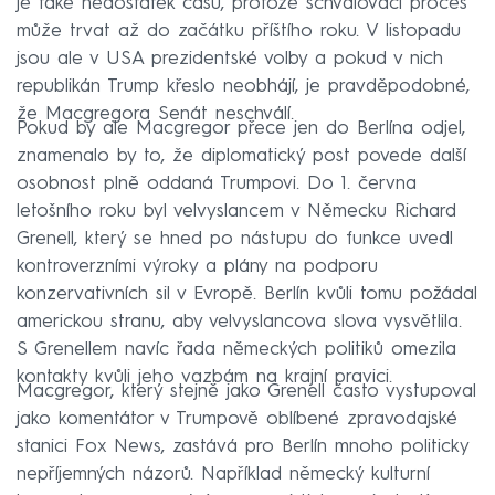
je také nedostatek času, protože schvalovací proces
může trvat až do začátku příštího roku. V listopadu
jsou ale v USA prezidentské volby a pokud v nich
republikán Trump křeslo neobhájí, je pravděpodobné,
že Macgregora Senát neschválí.
Pokud by ale Macgregor přece jen do Berlína odjel,
znamenalo by to, že diplomatický post povede další
osobnost plně oddaná Trumpovi. Do 1. června
letošního roku byl velvyslancem v Německu Richard
Grenell, který se hned po nástupu do funkce uvedl
kontroverzními výroky a plány na podporu
konzervativních sil v Evropě. Berlín kvůli tomu požádal
americkou stranu, aby velvyslancova slova vysvětlila.
S Grenellem navíc řada německých politiků omezila
kontakty kvůli jeho vazbám na krajní pravici.
Macgregor, který stejně jako Grenell často vystupoval
jako komentátor v Trumpově oblíbené zpravodajské
stanici Fox News, zastává pro Berlín mnoho politicky
nepříjemných názorů. Například německý kulturní