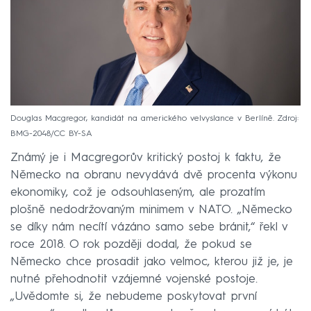
Douglas Macgregor, kandidát na amerického velvyslance v Berlíně. Zdroj:
BMG-2048/CC BY-SA
Známý je i Macgregorův kritický postoj k faktu, že
Německo na obranu nevydává dvě procenta výkonu
ekonomiky, což je odsouhlaseným, ale prozatím
plošně nedodržovaným minimem v NATO. „Německo
se díky nám necítí vázáno samo sebe bránit,“ řekl v
roce 2018. O rok později dodal, že pokud se
Německo chce prosadit jako velmoc, kterou již je, je
nutné přehodnotit vzájemné vojenské postoje.
„Uvědomte si, že nebudeme poskytovat první