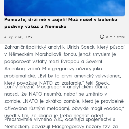
Pomozte, drží mě v zajetí! Muž našel v balonku
podivný vzkaz z Německa
6 min čtení
4. srp 2020, 17:23
Zahraničněpolitický analytik Ulrich Speck, který působí
v Německém Marshallově fondu, jehož smyslem je
podporovat vztahy mezi Evropou a Severní
Amerikou, vnímá Macgregorovy názory jako
problematické. „Byl by to první americký velvyslanec,
který považuje NATO za zastaralé,“ řekl Speck.
Loni v březnu Macgregor v analytickém článku
napsal, že NATO neumírá, neboť se změnilo v
zombie. „NATO je zkrátka zombie, která je pravidelně
oživována různými metodami, obvykle magií voodoo,“
uvedl s tím, že alianci je třeba nechat odejít.
Představitelé vlivného AJC, oceňující spojenectví s
Německem, považují Macgregorovy názory tzv. za