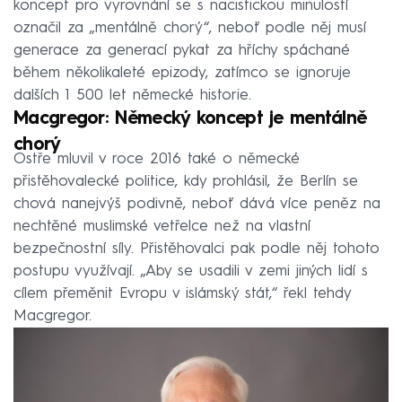
koncept pro vyrovnání se s nacistickou minulostí
označil za „mentálně chorý“, neboť podle něj musí
generace za generací pykat za hříchy spáchané
během několikaleté epizody, zatímco se ignoruje
dalších 1 500 let německé historie.
Macgregor: Německý koncept je mentálně
chorý
Ostře mluvil v roce 2016 také o německé
přistěhovalecké politice, kdy prohlásil, že Berlín se
chová nanejvýš podivně, neboť dává více peněz na
nechtěné muslimské vetřelce než na vlastní
bezpečnostní síly. Přistěhovalci pak podle něj tohoto
postupu využívají. „Aby se usadili v zemi jiných lidí s
cílem přeměnit Evropu v islámský stát,“ řekl tehdy
Macgregor.