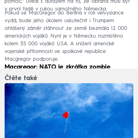
pomoc,“ uvedl s důrazem na to, že obrana musí být
v první řadě v rukou samotného Německa.
Pokud se MacGregor do Berlína v roli velvyslance
vydá, bude jeho úkolem uskutečnit i Trumpem
ohlášený záměr stáhnout ze země bezmála 12 000
amerických vojáků. Nyní je v Německu rozmístěno
kolem 35 000 vojáků USA. A snížení americké
vojenské přítomnosti ve spolkové republice
Macgregor podporuje.
Macgregor: NATO je zkrátka zombie
Čtěte také