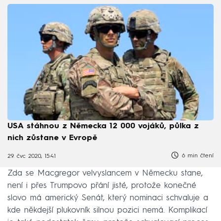
USA stáhnou z Německa 12 000 vojáků, půlka z
nich zůstane v Evropě
6 min čtení
29. čvc 2020, 15:41
Zda se Macgregor velvyslancem v Německu stane,
není i přes Trumpovo přání jisté, protože konečné
slovo má americký Senát, který nominaci schvaluje a
kde někdejší plukovník silnou pozici nemá. Komplikací