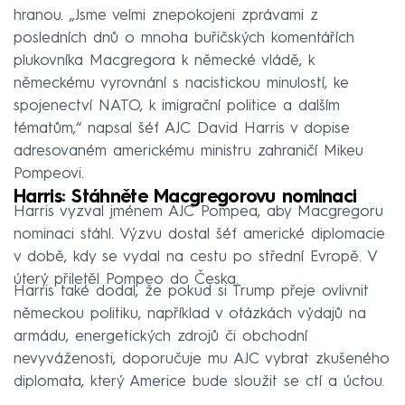
hranou. „Jsme velmi znepokojeni zprávami z
posledních dnů o mnoha buřičských komentářích
plukovníka Macgregora k německé vládě, k
německému vyrovnání s nacistickou minulostí, ke
spojenectví NATO, k imigrační politice a dalším
tématům,“ napsal šéf AJC David Harris v dopise
adresovaném americkému ministru zahraničí Mikeu
Pompeovi.
Harris: Stáhněte Macgregorovu nominaci
Harris vyzval jménem AJC Pompea, aby Macgregoru
nominaci stáhl. Výzvu dostal šéf americké diplomacie
v době, kdy se vydal na cestu po střední Evropě. V
úterý přiletěl Pompeo do Česka.
Harris také dodal, že pokud si Trump přeje ovlivnit
německou politiku, například v otázkách výdajů na
armádu, energetických zdrojů či obchodní
nevyváženosti, doporučuje mu AJC vybrat zkušeného
diplomata, který Americe bude sloužit se ctí a úctou.