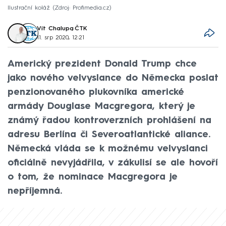
Ilustrační koláž
Zdroj: Profimedia.cz
Vít Chalupa
,
ČTK
11. srp 2020, 12:21
Americký prezident Donald Trump chce
jako nového velvyslance do Německa poslat
penzionovaného plukovníka americké
armády Douglase Macgregora, který je
známý řadou kontroverzních prohlášení na
adresu Berlína či Severoatlantické aliance.
Německá vláda se k možnému velvyslanci
oficiálně nevyjádřila, v zákulisí se ale hovoří
o tom, že nominace Macgregora je
nepříjemná.