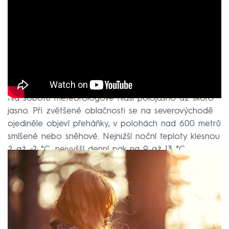
Na sobotu meteorologové hlásí polojasno až skoro
jasno. Při zvětšené oblačnosti se na severovýchodě
ojediněle objeví přeháňky, v polohách nad 600 metrů
smíšené nebo sněhové. Nejnižší noční teploty klesnou
2 až −2 °C, nejvyšší denní pak na 9 až 13 °C.