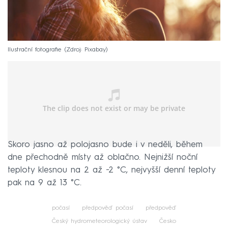
Ilustrační fotografie
Zdroj: Pixabay
Skoro jasno až polojasno bude i v neděli, během
dne přechodně místy až oblačno. Nejnižší noční
teploty klesnou na 2 až −2 °C, nejvyšší denní teploty
pak na 9 až 13 °C.
počasí
předpověď počasí
předpověď
Český hydrometeorologický ústav
Česko