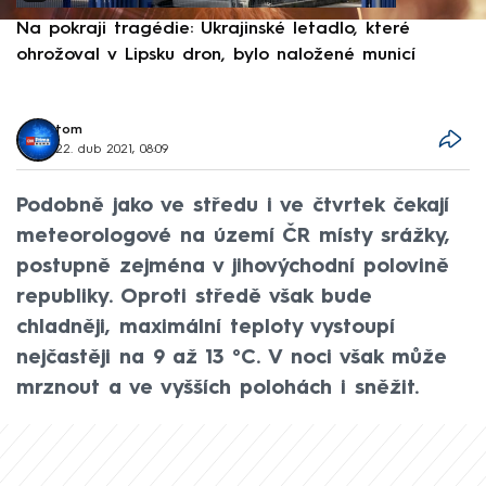
Na pokraji tragédie: Ukrajinské letadlo, které
P
ohrožoval v Lipsku dron, bylo naložené municí
e
tom
22. dub 2021, 08:09
Podobně jako ve středu i ve čtvrtek čekají
meteorologové na území ČR místy srážky,
postupně zejména v jihovýchodní polovině
republiky. Oproti středě však bude
chladněji, maximální teploty vystoupí
nejčastěji na 9 až 13 °C. V noci však může
mrznout a ve vyšších polohách i sněžit.