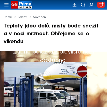
Domů
Pořady
Nový den
Teploty jdou dolů, místy bude sněžit
a v noci mrznout. Ohřejeme se o
víkendu
Žádná položka z playlistu není
Výběr redakce
dostupná.