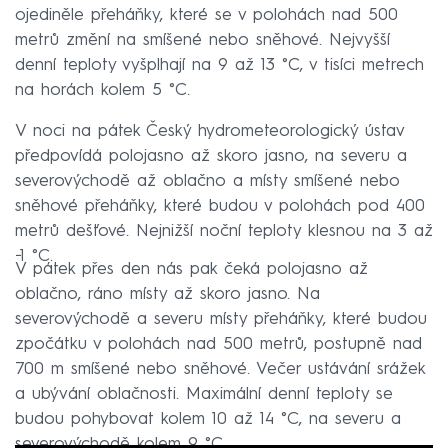
ojediněle přeháňky, které se v polohách nad 500
metrů změní na smíšené nebo sněhové. Nejvyšší
denní teploty vyšplhají na 9 až 13 °C, v tisíci metrech
na horách kolem 5 °C.
V noci na pátek Český hydrometeorologický ústav
předpovídá polojasno až skoro jasno, na severu a
severovýchodě až oblačno a místy smíšené nebo
sněhové přeháňky, které budou v polohách pod 400
metrů dešťové. Nejnižší noční teploty klesnou na 3 až
−1 °C.
V pátek přes den nás pak čeká polojasno až
oblačno, ráno místy až skoro jasno. Na
severovýchodě a severu místy přeháňky, které budou
zpočátku v polohách nad 500 metrů, postupně nad
700 m smíšené nebo sněhové. Večer ustávání srážek
a ubývání oblačnosti. Maximální denní teploty se
budou pohybovat kolem 10 až 14 °C, na severu a
severovýchodě kolem 9 °C.