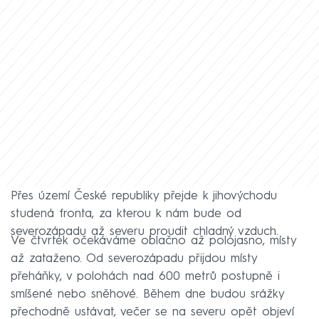
Přes území České republiky přejde k jihovýchodu
studená fronta, za kterou k nám bude od
severozápadu až severu proudit chladný vzduch.
Ve čtvrtek očekáváme oblačno až polojasno, místy
až zataženo. Od severozápadu přijdou místy
přeháňky, v polohách nad 600 metrů postupně i
smíšené nebo sněhové. Během dne budou srážky
přechodně ustávat, večer se na severu opět objeví