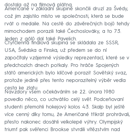
dostala až na filmová plátna.
Američané v základní skupině skončili druzí za Švédy,
což jim zajistilo místo ve společnosti, která se bude
rvát o medaile. Na cestě do závěrečných bojů tehdy
mimochodem porazili také Čechoslováky, a to 7:3.
Jeden z gólů dal také Pavelich.
Čtyřčlenná finálová skupina se skládala ze SSSR,
USA, Švédska a Finska, už předem se do ní
započítaly vzájemné výsledky reprezentací, které se v
předchozích dnech potkaly. Pro hráče Spojených
států amerických bylo klíčové porazit Sovětský svaz,
protože jedině přes tento neporazitelný výběr vedla
cesta ke zlatu.
Navzdory všem očekáváním se 22. února 1980
povedlo něco, co uchvátilo celý svět. Podceňovaní
studenti přemohli hokejový kolos 4:3. Skalp byl ještě
více cenný díky tomu, že Američané třikrát prohrávali,
přesto nakonec dosáhli velkolepé výhry. Olympijský
triumf pak svěřenci Brookse stvrdili vítězstvím nad