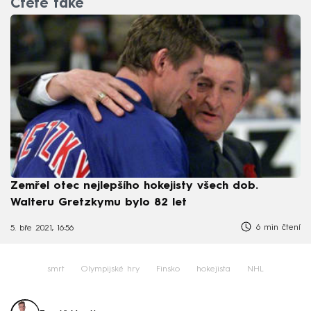
Čtěte také
Zemřel otec nejlepšího hokejisty všech dob.
Walteru Gretzkymu bylo 82 let
6 min čtení
5. bře 2021, 16:56
smrt
Olympijské hry
Finsko
hokejista
NHL