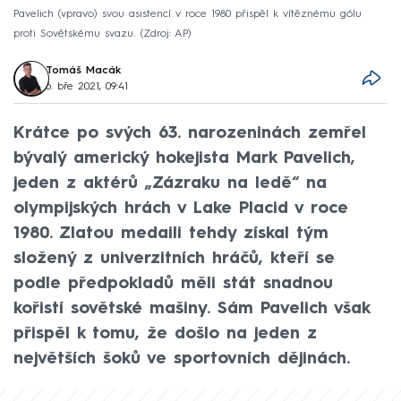
Pavelich (vpravo) svou asistencí v roce 1980 přispěl k vítěznému gólu
proti Sovětskému svazu.
Zdroj: AP
Tomáš Macák
6. bře 2021, 09:41
Krátce po svých 63. narozeninách zemřel
bývalý americký hokejista Mark Pavelich,
jeden z aktérů „Zázraku na ledě“ na
olympijských hrách v Lake Placid v roce
1980. Zlatou medaili tehdy získal tým
složený z univerzitních hráčů, kteří se
podle předpokladů měli stát snadnou
kořistí sovětské mašiny. Sám Pavelich však
přispěl k tomu, že došlo na jeden z
největších šoků ve sportovních dějinách.