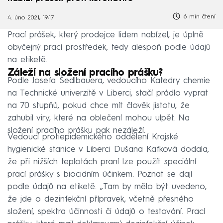
6 min čtení
4. úno 2021, 19:17
Prací prášek, který prodejce lidem nabízel, je úplně
obyčejný prací prostředek, tedy alespoň podle údajů
na etiketě.
Záleží na složení pracího prášku?
Podle Josefa Šedlbauera, vedoucího Katedry chemie
na Technické univerzitě v Liberci, stačí prádlo vyprat
na 70 stupňů, pokud chce mít člověk jistotu, že
zahubil viry, které na oblečení mohou ulpět. Na
složení pracího prášku pak nezáleží.
Vedoucí protiepidemického oddělení Krajské
hygienické stanice v Liberci Dušana Kafková dodala,
že při nižších teplotách praní lze použít speciální
prací prášky s biocidním účinkem. Poznat se dají
podle údajů na etiketě. „Tam by mělo být uvedeno,
že jde o dezinfekční přípravek, včetně přesného
složení, spektra účinnosti či údajů o testování. Prací