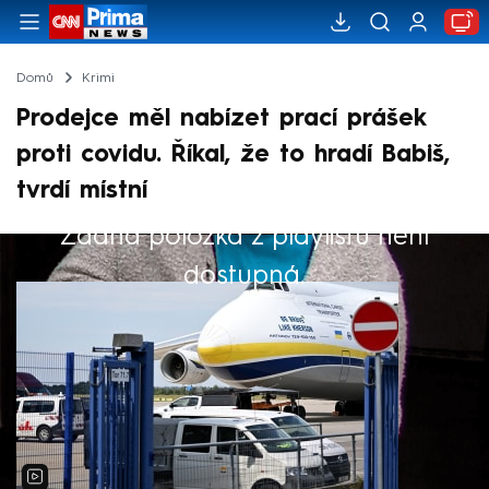
Domů
Krimi
Prodejce měl nabízet prací prášek
proti covidu. Říkal, že to hradí Babiš,
tvrdí místní
Žádná položka z playlistu není
Výběr redakce
dostupná.