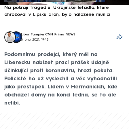
Na pokraji tragédie: Ukrajinské letadlo, které
P
ohrožoval v Lipsku dron, bylo naložené municí
e
Libor Tampier
,
CNN Prima NEWS
8. úno 2021, 19:43
Podomnímu prodejci, který měl na
Liberecku nabízet prací prášek údajně
účinkující proti koronaviru, hrozí pokuta.
Policisté ho už vyslechli a věc vyhodnotili
jako přestupek. Lidem v Heřmanicích, kde
obcházel domy na konci ledna, se to ale
nelíbí.