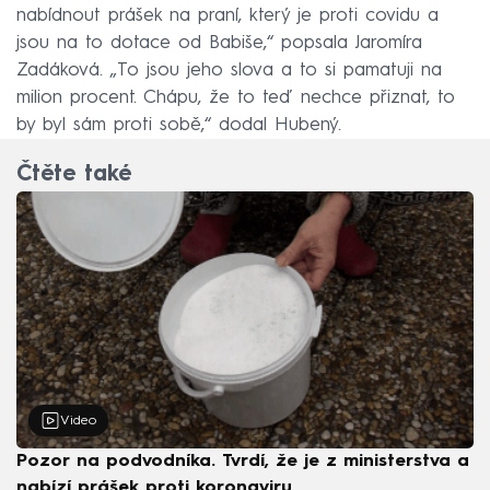
nabídnout prášek na praní, který je proti covidu a
jsou na to dotace od Babiše,“ popsala Jaromíra
Zadáková. „To jsou jeho slova a to si pamatuji na
milion procent. Chápu, že to teď nechce přiznat, to
by byl sám proti sobě,“ dodal Hubený.
Čtěte také
Video
Pozor na podvodníka. Tvrdí, že je z ministerstva a
nabízí prášek proti koronaviru