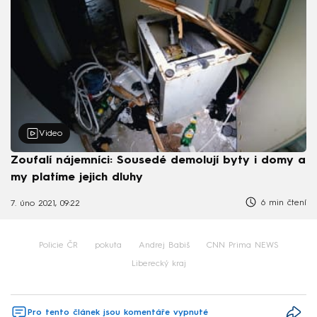
Video
Zoufalí nájemníci: Sousedé demolují byty i domy a
my platíme jejich dluhy
6 min čtení
7. úno 2021, 09:22
Policie ČR
pokuta
Andrej Babiš
CNN Prima NEWS
Liberecký kraj
Pro tento článek jsou komentáře vypnuté