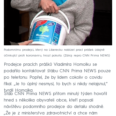
Podomnímu prodejci, který na Liberecku nabízel prací prášek údajně
účinkující proti koronaviru, hrozí pokuta.
Zdroj: repro CNN Prima NEWS
Prodejce pracích prášků Vladimíra Homolku se
podařilo kontaktovat štábu CNN Prima NEWS pouze
po telefonu. Popřel, že by lidem cokoliv o covidu
říkal. „Je to úplný nesmysl, to bych si nikdy nelajsnul,“
tvrdil Homolka.
Štáb CNN Prima NEWS přitom minulý týden hovořil
hned s několika obyvateli obce, kteří popsali
návštěvu podomního prodejce do detailu shodně.
„Že je z ministerstva zdravotnictví a chce nám