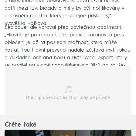
prášky, které mají deklarovaný dezinfekční účinek,
patří mezi tzv. biocidy a měly by být notifikovány v
příslušném registru, který je veřejně přístupný,“
vysvětlila Kafková.
Šedlbauer ale varoval před zbytečnou opatrností.
„Hlavně je potřeba říct, že přenos koronaviru přes
oblečení je až ta poslední možnost, která může
nastat. Tou hlavní prevencí nadále zůstává mytí rukou
a důkladná ochrana nosu a úst,“ uvedl expert, který
se podílel na vývoji nanovlákenných filtrů do roušek.
Čtěte také