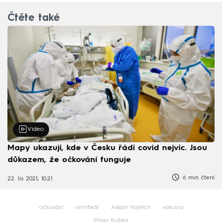
Čtěte také
Video
Mapy ukazují, kde v Česku řádí covid nejvíc. Jsou
důkazem, že očkování funguje
6 min čtení
22. lis 2021, 10:21
očkování
certifikát
Adam Vojtěch
vakcína
Milan Kubek