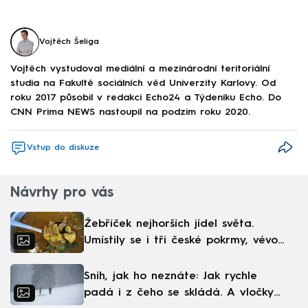
Vojtěch Šeliga
Vojtěch vystudoval mediální a mezinárodní teritoriální
studia na Fakultě sociálních věd Univerzity Karlovy. Od
roku 2017 působil v redakci Echo24 a Týdeníku Echo. Do
CNN Prima NEWS nastoupil na podzim roku 2020.
Vstup do diskuze
Návrhy pro vás
Žebříček nejhorších jídel světa.
Umístily se i tři české pokrmy, vévodí
skandinávská kuchyně
Sníh, jak ho neznáte: Jak rychle
padá i z čeho se skládá. A vločky