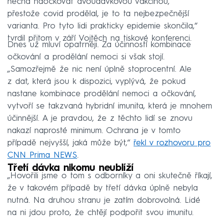
nechá naočkovat dvoudávkovou vakcínou,
přestože covid prodělal, je to ta nejbezpečnější
varianta. Pro tyto lidi prakticky epidemie skončila,“
tvrdil přitom v září Vojtěch na tiskové konferenci.
Dnes už mluví opatrněji. Za účinností kombinace
očkování a prodělání nemoci si však stojí.
„Samozřejmě že nic není úplně stoprocentní. Ale
z dat, která jsou k dispozici, vyplývá, že pokud
nastane kombinace prodělání nemoci a očkování,
vytvoří se takzvaná hybridní imunita, která je mnohem
účinnější. A je pravdou, že z těchto lidí se znovu
nakazí naprosté minimum. Ochrana je v tomto
případě nejvyšší, jaká může být,“
řekl v rozhovoru pro
CNN Prima NEWS
.
Třetí dávka nikomu neublíží
„Hovořili jsme o tom s odborníky a oni skutečně říkají,
že v takovém případě by třetí dávka úplně nebyla
nutná. Na druhou stranu je zatím dobrovolná. Lidé
na ni jdou proto, že chtějí podpořit svou imunitu.