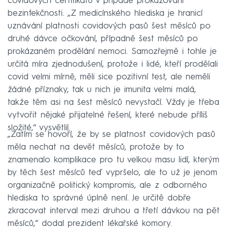
covidových certifikátů v případě prokazování
bezinfekčnosti. „Z medicínského hlediska je hranicí
uznávání platnosti covidových pasů šest měsíců po
druhé dávce očkování, případně šest měsíců po
prokázaném prodělání nemoci. Samozřejmě i tohle je
určitá míra zjednodušení, protože i lidé, kteří prodělali
covid velmi mírně, měli sice pozitivní test, ale neměli
žádné příznaky, tak u nich je imunita velmi malá,
takže těm asi na šest měsíců nevystačí. Vždy je třeba
vytvořit nějaké přijatelné řešení, které nebude příliš
složité,“ vysvětlil.
„Zatím se hovoří, že by se platnost covidových pasů
měla nechat na devět měsíců, protože by to
znamenalo komplikace pro tu velkou masu lidí, kterým
by těch šest měsíců teď vypršelo, ale to už je jenom
organizačně politický kompromis, ale z odborného
hlediska to správné úplně není. Je určitě dobře
zkracovat interval mezi druhou a třetí dávkou na pět
měsíců,“ dodal prezident lékařské komory.