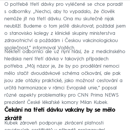
O potřebě třetí dávky pro vyléčené se chce poradit
s odborníky. „Nechci, aby to vypadalo, že člověk
nemůže jít na třetí dávku. Ona mu skutečně nijak
neublíží. Budeme o tom ještě diskutovat, požádal jsem
o stanovisko kolegy z klinické skupiny ministerstva
zdravotnictví a požádám i Českou vakcinologickou
společnost,“ informoval Vojtěch.
Někteří odborníci ale už nyní hlásí, že z medicínského
hlediska není třetí dávka v takových případech
potřeba. „Můj názor je, že by po prodělání nemoci
mělo stačit dvoudávkové schéma očkování, ale pak
jsou zde otázky praktické, jako možnost cestování a
určitá harmonizace v rámci Evropské unie,“ popsal
různé aspekty problematiky pro CNN Prima NEWS
prezident České lékařské komory Milan Kubek.
Čekání na třetí dávku vakcíny by se mělo
zkrátit
Kubek zároveň podporuje zkrácení platnosti