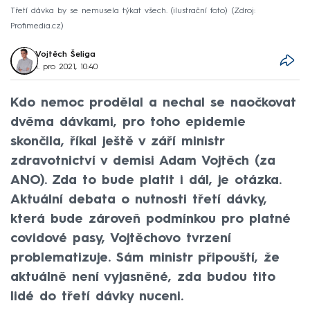
Třetí dávka by se nemusela týkat všech. (ilustrační foto)
Zdroj:
Profimedia.cz
Vojtěch Šeliga
1. pro 2021, 10:40
Kdo nemoc prodělal a nechal se naočkovat
dvěma dávkami, pro toho epidemie
skončila, říkal ještě v září ministr
zdravotnictví v demisi Adam Vojtěch (za
ANO). Zda to bude platit i dál, je otázka.
Aktuální debata o nutnosti třetí dávky,
která bude zároveň podmínkou pro platné
covidové pasy, Vojtěchovo tvrzení
problematizuje. Sám ministr připouští, že
aktuálně není vyjasněné, zda budou tito
lidé do třetí dávky nuceni.