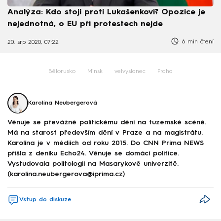
Analýza: Kdo stojí proti Lukašenkovi? Opozice je
nejednotná, o EU při protestech nejde
6 min čtení
20. srp 2020, 07:22
Bělorusko
Minsk
velvyslanec
Praha
Karolína Neubergerová
Věnuje se převážně politickému dění na tuzemské scéně.
Má na starost především dění v Praze a na magistrátu.
Karolína je v médiích od roku 2015. Do CNN Prima NEWS
přišla z deníku Echo24. Věnuje se domácí politice.
Vystudovala politologii na Masarykově univerzitě.
(karolina.neubergerova@iprima.cz)
Vstup do diskuze