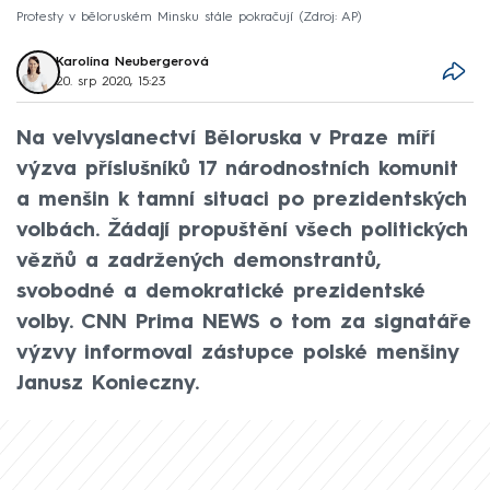
Protesty v běloruském Minsku stále pokračují
Zdroj: AP
Karolína Neubergerová
20. srp 2020, 15:23
Na velvyslanectví Běloruska v Praze míří
výzva příslušníků 17 národnostních komunit
a menšin k tamní situaci po prezidentských
volbách. Žádají propuštění všech politických
vězňů a zadržených demonstrantů,
svobodné a demokratické prezidentské
volby. CNN Prima NEWS o tom za signatáře
výzvy informoval zástupce polské menšiny
Janusz Konieczny.