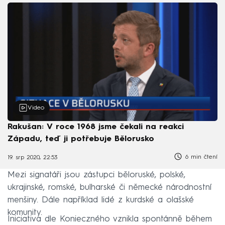
Video
Rakušan: V roce 1968 jsme čekali na reakci
Západu, teď ji potřebuje Bělorusko
6 min čtení
19. srp 2020, 22:53
Mezi signatáři jsou zástupci běloruské, polské,
ukrajinské, romské, bulharské či německé národnostní
menšiny. Dále například lidé z kurdské a olašské
komunity.
Iniciativa dle Konieczného vznikla spontánně během