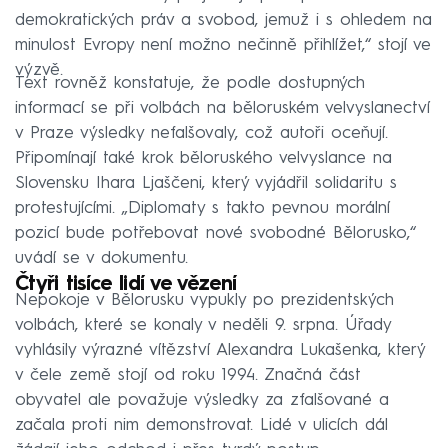
demokratických práv a svobod, jemuž i s ohledem na
minulost Evropy není možno nečinně přihlížet,“ stojí ve
výzvě.
Text rovněž konstatuje, že podle dostupných
informací se při volbách na běloruském velvyslanectví
v Praze výsledky nefalšovaly, což autoři oceňují.
Připomínají také krok běloruského velvyslance na
Slovensku Ihara Ljaščeni, který vyjádřil solidaritu s
protestujícími. „Diplomaty s takto pevnou morální
pozicí bude potřebovat nové svobodné Bělorusko,“
uvádí se v dokumentu.
Čtyři tisíce lidí ve vězení
Nepokoje v Bělorusku vypukly po prezidentských
volbách, které se konaly v neděli 9. srpna. Úřady
vyhlásily výrazné vítězství Alexandra Lukašenka, který
v čele země stojí od roku 1994. Značná část
obyvatel ale považuje výsledky za zfalšované a
začala proti nim demonstrovat. Lidé v ulicích dál