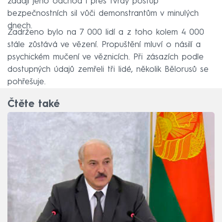
žádají jeho odchod i přes tvrdý postup
bezpečnostních sil vůči demonstrantům v minulých
dnech.
Zadrženo bylo na 7 000 lidí a z toho kolem 4 000
stále zůstává ve vězení. Propuštění mluví o násilí a
psychickém mučení ve věznicích. Při zásazích podle
dostupných údajů zemřeli tři lidé, několik Bělorusů se
pohřešuje.
Čtěte také