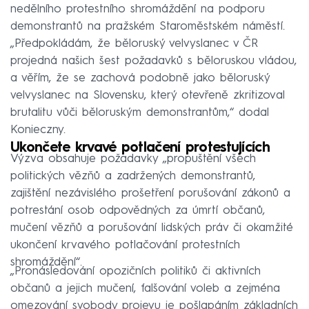
nedělního protestního shromáždění na podporu
demonstrantů na pražském Staroměstském náměstí.
„Předpokládám, že běloruský velvyslanec v ČR
projedná našich šest požadavků s běloruskou vládou,
a věřím, že se zachová podobně jako běloruský
velvyslanec na Slovensku, který otevřeně zkritizoval
brutalitu vůči běloruským demonstrantům,“ dodal
Konieczny.
Ukončete krvavé potlačení protestujících
Výzva obsahuje požadavky „propuštění všech
politických vězňů a zadržených demonstrantů,
zajištění nezávislého prošetření porušování zákonů a
potrestání osob odpovědných za úmrtí občanů,
mučení vězňů a porušování lidských práv či okamžité
ukončení krvavého potlačování protestních
shromáždění“.
„Pronásledování opozičních politiků či aktivních
občanů a jejich mučení, falšování voleb a zejména
omezování svobody projevu je pošlapáním základních