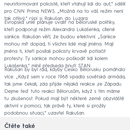
neuniformovaní policisté, kteří vtahují lidi do aut,“ sdělil
pro CNN Prima NEWS. „Možná na to váš režim není
tak citlivý,“ rýpl si Rakušan do Luzara.
Evropská unie plánuje uvalit na běloruské politiky,
kteří podporují režim Alexandra Lukašenka, cílené
sankce. Rakušan věří, že budou efektivní. „Sankce
mohou mít dopad, ti všichni lidé mají jména. Mají
jména ti, kteří posílali policisty krvavě potlačit
protesty. Ty sankce mohou poškodit lidi kolem
Lukašenka,“ mínil předseda hnutí STAN.
Rakušan by byl rád, kdyby Česko Bělorusku pomáhalo
více. „Když sem v roce 1968 vpadla sovětská armáda,
tak jsme čekali, zda přijde nějaká reakce ze Západu.
Dejme teď tuto reakci Bělorusům, když s tím máme
tu zkušenost. Pokud mají být některé země obzvláště
aktivní v pomoci, tak právě ty, které si prožily
podobnou situaci,“ uzavřel Rakušan.
Čtěte také