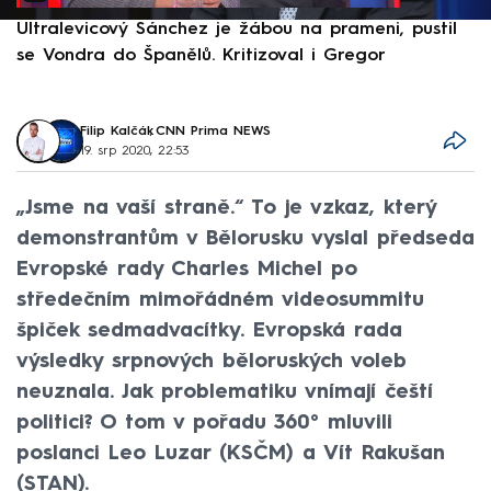
Ultralevicový Sánchez je žábou na prameni, pustil
P
se Vondra do Španělů. Kritizoval i Gregor
F
Filip Kalčák
,
CNN Prima NEWS
19. srp 2020, 22:53
„Jsme na vaší straně.“ To je vzkaz, který
demonstrantům v Bělorusku vyslal předseda
Evropské rady Charles Michel po
středečním mimořádném videosummitu
špiček sedmadvacítky. Evropská rada
výsledky srpnových běloruských voleb
neuznala. Jak problematiku vnímají čeští
politici? O tom v pořadu 360° mluvili
poslanci Leo Luzar (KSČM) a Vít Rakušan
(STAN).