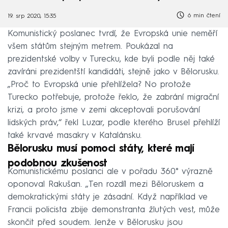
6 min čtení
19. srp 2020, 15:35
Komunistický poslanec tvrdí, že Evropská unie neměří
všem státům stejným metrem. Poukázal na
prezidentské volby v Turecku, kde byli podle něj také
zavíráni prezidentští kandidáti, stejně jako v Bělorusku.
„Proč to Evropská unie přehlížela? No protože
Turecko potřebuje, protože řeklo, že zabrání migrační
krizi, a proto jsme v zemi akceptovali porušování
lidských práv,“ řekl Luzar, podle kterého Brusel přehlíží
také krvavé masakry v Katalánsku.
Bělorusku musí pomoci státy, které mají
podobnou zkušenost
Komunistickému poslanci ale v pořadu 360° výrazně
oponoval Rakušan. „Ten rozdíl mezi Běloruskem a
demokratickými státy je zásadní. Když například ve
Francii policista zbije demonstranta žlutých vest, může
skončit před soudem. Jenže v Bělorusku jsou