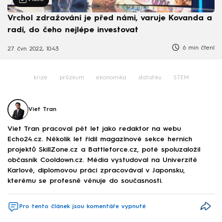
Vrchol zdražování je před námi, varuje Kovanda a
radí, do čeho nejlépe investovat
6 min čtení
27. čvn 2022, 10:43
krize
průzkum
ekonomika
statistiky
STEM
Viet Tran
Viet Tran pracoval pět let jako redaktor na webu
Echo24.cz. Několik let řídil magazínové sekce herních
projektů SkillZone.cz a Battleforce.cz, poté spoluzaložil
občasník Cooldown.cz. Média vystudoval na Univerzitě
Karlově, diplomovou práci zpracovával v Japonsku,
kterému se profesně věnuje do současnosti.
Pro tento článek jsou komentáře vypnuté