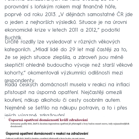
porovnání s loňským rokem mají finančně hůře,
poprvé od roku 2013. „V dějinách samostatné ČR jde
o jeden z nejhorších výsledků. Situace je na úrovni
ekonomické krize v letech 2011 a 2012,“ podotkl
Buchtík.
Určité rozdíly lze vysledovat v různých věkových
kategoriích. „Mladí lidé do 29 let mají častěji za to,
že se jejich situace zlepšila, a zároveň jsou méně
skeptičtí ohledně budoucího vývoje než starší věkové
kohorty,“ okomentovali výzkumníci odlišnosti mezi
respondenty.
Řada českých domácností musela v reakci na inflaci
přistoupit na úsporná opatření. Nejčastěji omezili
kouření, nákup alkoholu či cesty osobním autem.
Nejméně se šetřilo na nákupu potravin, a to i přes
jejich výrazné zdražování.