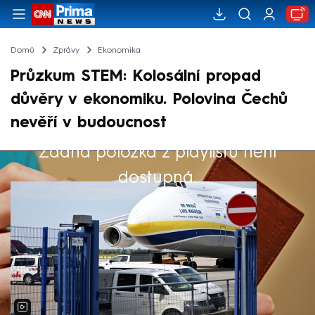
Domů
Zprávy
Ekonomika
Průzkum STEM: Kolosální propad
důvěry v ekonomiku. Polovina Čechů
nevěří v budoucnost
Žádná položka z playlistu není
Výběr redakce
dostupná.