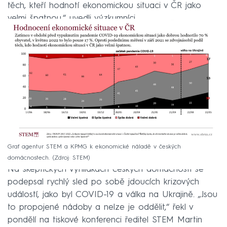
těch, kteří hodnotí ekonomickou situaci v ČR jako
velmi špatnou,“ uvedli výzkumníci.
Graf agentur STEM a KPMG k ekonomické náladě v českých
domácnostech.
Zdroj: STEM
Na skeptických vyhlídkách českých domácností se
podepsal rychlý sled po sobě jdoucích krizových
událostí, jako byl COVID-19 a válka na Ukrajině. „Jsou
to propojené nádoby a nelze je oddělit,“ řekl v
pondělí na tiskové konferenci ředitel STEM Martin