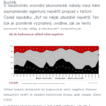
Buchtík.
V meziročním srovnání ekonomické nálady mezi lidmi
zaznamenala agentura největší propad v historii
České republiky. „Byť ne nějak zásadně největší. Ten
šok je poměrně významný, uvidíme, jak se tento
propad bude dále kumulovat,“ pokračoval.
Výhled českých domácností do budoucna je velmi negativní. Polovina
dotázaných nevěří ve zlepšení ekonomické situace, spíše naopak.
Zdroj:
STEM
Polovina dotazovaných lidí také uvedla, že se v