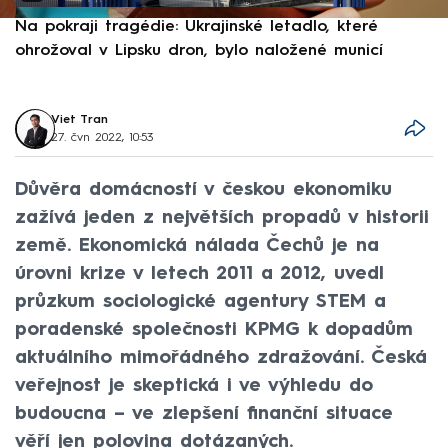
Na pokraji tragédie: Ukrajinské letadlo, které
P
ohrožoval v Lipsku dron, bylo naložené municí
e
Viet Tran
27. čvn 2022, 10:53
Důvěra domácností v českou ekonomiku
zažívá jeden z největších propadů v historii
země. Ekonomická nálada Čechů je na
úrovni krize v letech 2011 a 2012, uvedl
průzkum sociologické agentury STEM a
poradenské společnosti KPMG k dopadům
aktuálního mimořádného zdražování. Česká
veřejnost je skeptická i ve výhledu do
budoucna – ve zlepšení finanční situace
věří jen polovina dotázaných.