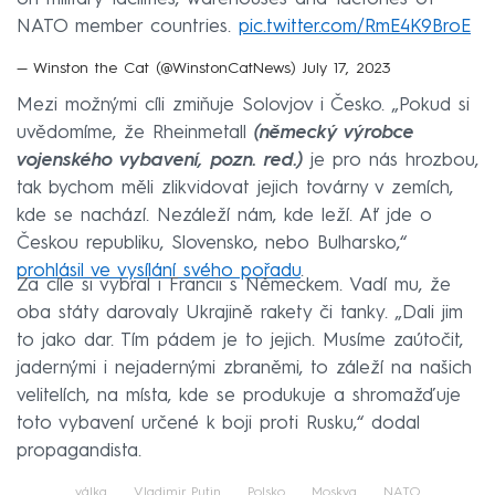
NATO member countries.
pic.twitter.com/RmE4K9BroE
— Winston the Cat (@WinstonCatNews)
July 17, 2023
Mezi možnými cíli zmiňuje Solovjov i Česko. „Pokud si
uvědomíme, že Rheinmetall
(německý výrobce
vojenského vybavení, pozn. red.)
je pro nás hrozbou,
tak bychom měli zlikvidovat jejich továrny v zemích,
kde se nachází. Nezáleží nám, kde leží. Ať jde o
Českou republiku, Slovensko, nebo Bulharsko,“
prohlásil ve vysílání svého pořadu
.
Za cíle si vybral i Francii s Německem. Vadí mu, že
oba státy darovaly Ukrajině rakety či tanky. „Dali jim
to jako dar. Tím pádem je to jejich. Musíme zaútočit,
jadernými i nejadernými zbraněmi, to záleží na našich
velitelích, na místa, kde se produkuje a shromažďuje
toto vybavení určené k boji proti Rusku,“ dodal
propagandista.
válka
Vladimir Putin
Polsko
Moskva
NATO