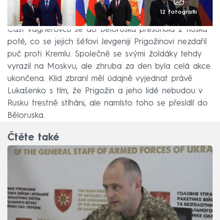
12 fotografií
Část vagnerovců se do Běloruska přesunula z Ruska
poté, co se jejich šéfovi Jevgeniji Prigožinovi nezdařil
puč proti Kremlu. Společně se svými žoldáky tehdy
vyrazil na Moskvu, ale zhruba za den byla celá akce
ukončena. Klid zbraní měl údajně vyjednat právě
Lukašenko s tím, že Prigožin a jeho lidé nebudou v
Rusku trestně stíháni, ale namísto toho se přesídlí do
Běloruska.
Čtěte také