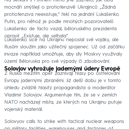
Na setkání s Putinem mimo jiné zaznělo, jak oba
mocnáři smýšlejí o protiofenzivě Ukrajinců. „Žádná
protiofenziva neexistuje,“ řekl na jednání Lukašenko.
Putin, pro něhož je podle mnohých pozorovatelů
Lukašenko de facto vazal, běloruského prezidenta
opravil: „Existuje, ale selhala“.
Lukašenko sice na Ukrajinu neposlal své vojáky, ale
Rusům sloužím jako užitečný spojenec. Už od začátku
invaze například umožňuje, aby síly Moskvy využívaly
území Běloruska pro své výpady či zásobování.
Solovjov vyhrožuje jadernými údery Evropě
Z Ruska mezitím opět zaznívají hlasy po ostřelování
Evropy jadernými zbraněmi. Již delší dobu je v tomto
ohledu zvláště hlasitý propagandista a moderátor
Vladimir Solovjov. Argumentuje tím, že se v zemích
NATO nacházejí místa, ze kterých na Ukrajinu putuje
vojenský materiál.
Solovyov calls to strike with tactical nuclear weapons
on military facilities, warehouses and factories of