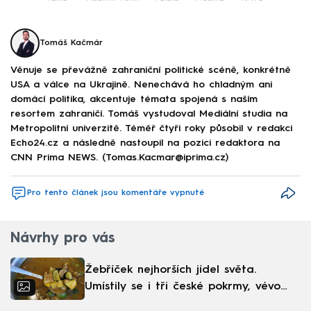
Tomáš Kačmár
Věnuje se převážně zahraniční politické scéně, konkrétně
USA a válce na Ukrajině. Nenechává ho chladným ani
domácí politika, akcentuje témata spojená s naším
resortem zahraničí. Tomáš vystudoval Mediální studia na
Metropolitní univerzitě. Téměř čtyři roky působil v redakci
Echo24.cz a následně nastoupil na pozici redaktora na
CNN Prima NEWS. (Tomas.Kacmar@iprima.cz)
Pro tento článek jsou komentáře vypnuté
Návrhy pro vás
Žebříček nejhorších jídel světa.
Umístily se i tři české pokrmy, vévodí
skandinávská kuchyně