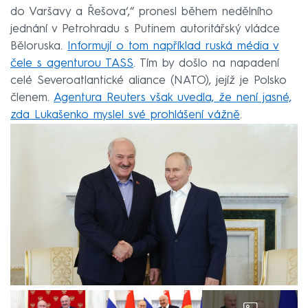
do Varšavy a Řešova‘,“ pronesl během nedělního
jednání v Petrohradu s Putinem autoritářský vládce
Běloruska.
Informují o tom například ruská média v
čele s agenturou TASS
. Tím by došlo na napadení
celé Severoatlantické aliance (NATO), jejíž je Polsko
členem.
Agentura Reuters však uvedla, že není jasné,
zda Lukašenko myslel své prohlášení vážně
.