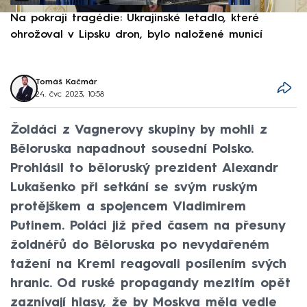
Na pokraji tragédie: Ukrajinské letadlo, které
P
ohrožoval v Lipsku dron, bylo naložené municí
e
Tomáš Kačmár
24. čvc 2023, 10:58
Žoldáci z Vagnerovy skupiny by mohli z
Běloruska napadnout sousední Polsko.
Prohlásil to běloruský prezident Alexandr
Lukašenko při setkání se svým ruským
protějškem a spojencem Vladimirem
Putinem. Poláci již před časem na přesuny
žoldnéřů do Běloruska po nevydařeném
tažení na Kreml reagovali posílením svých
hranic. Od ruské propagandy mezitím opět
zaznívají hlasy, že by Moskva měla vedle