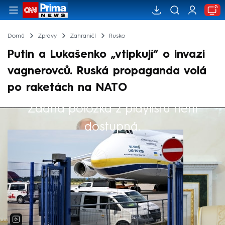
Domů
Zprávy
Zahraničí
Rusko
Putin a Lukašenko „vtipkují“ o invazi
vagnerovců. Ruská propaganda volá
po raketách na NATO
Žádná položka z playlistu není
Výběr redakce
dostupná.