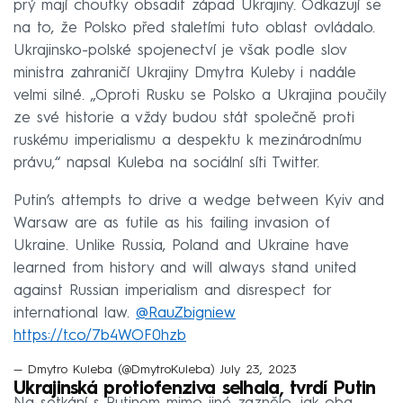
prý mají choutky obsadit západ Ukrajiny. Odkazují se
na to, že Polsko před staletími tuto oblast ovládalo.
Ukrajinsko-polské spojenectví je však podle slov
ministra zahraničí Ukrajiny Dmytra Kuleby i nadále
velmi silné. „Oproti Rusku se Polsko a Ukrajina poučily
ze své historie a vždy budou stát společně proti
ruskému imperialismu a despektu k mezinárodnímu
právu,“ napsal Kuleba na sociální síti Twitter.
Putin’s attempts to drive a wedge between Kyiv and
Warsaw are as futile as his failing invasion of
Ukraine. Unlike Russia, Poland and Ukraine have
learned from history and will always stand united
against Russian imperialism and disrespect for
international law.
@RauZbigniew
https://t.co/7b4WOF0hzb
— Dmytro Kuleba (@DmytroKuleba)
July 23, 2023
Ukrajinská protiofenziva selhala, tvrdí Putin