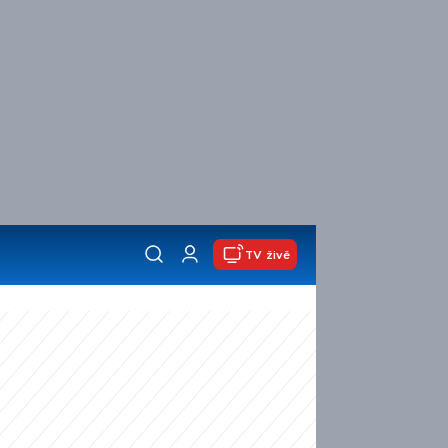
TV živě