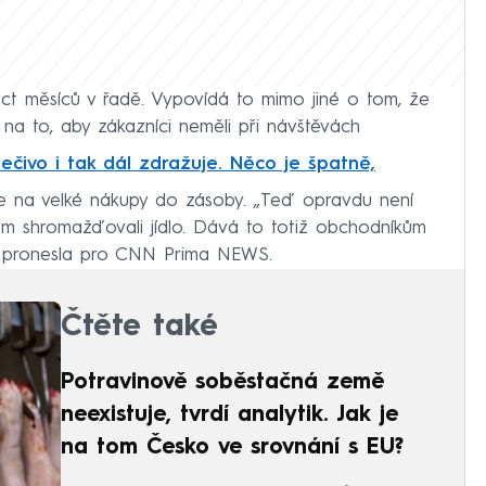
áct měsíců v řadě. Vypovídá to mimo jiné o tom, že
í na to, aby zákazníci neměli při návštěvách
ečivo i tak dál zdražuje. Něco je špatně,
 na velké nákupy do zásoby. „Teď opravdu není
 shromažďovali jídlo. Dává to totiž obchodníkům
jí,“ pronesla pro CNN Prima NEWS.
Čtěte také
Potravinově soběstačná země
neexistuje, tvrdí analytik. Jak je
na tom Česko ve srovnání s EU?