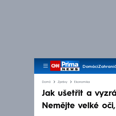
Domácí
Zahranič
Pořady
Domů
Zprávy
Ekonomika
Jak ušetřit a vyz
Nemějte velké oči