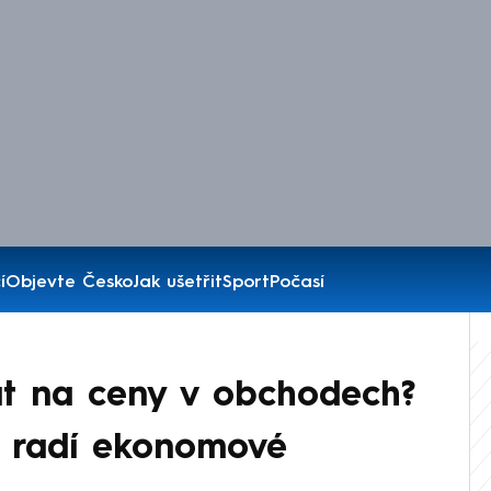
í
Objevte Česko
Jak ušetřit
Sport
Počasí
rát na ceny v obchodech?
, radí ekonomové