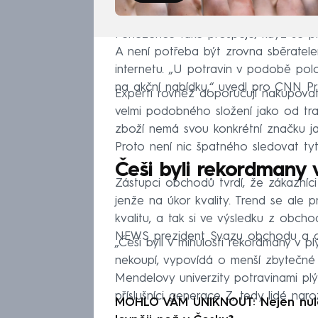
Peněžence také prospěje, když se p
A není potřeba být zrovna sběratele
internetu. „U potravin v podobě polo
na akční nabídku,“ uvedl pro CNN 
Experti rovněž doporučují nakupovat 
velmi podobného složení jako od trad
zboží nemá svou konkrétní značku ja
Proto není nic špatného sledovat tyt
Češi byli rekordmany v
Zástupci obchodů tvrdí, že zákazníci
jenže na úkor kvality. Trend se ale p
kvalitu, a tak si ve výsledku z obc
NEWS prezident Svazu obchodu a c
„Češi byli v minulosti rekordmany v p
nekoupí, vypovídá o menší zbytečné 
Mendelovy univerzity potravinami plý
příslušníci generace Z, tedy lidé nar
MOHLO VÁM UNIKNOUT: Nejen nulov