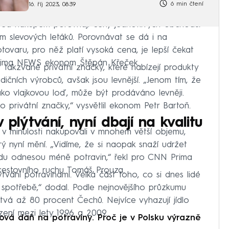
6 min čtení
16. říj 2023, 08:39
řed nákupem porovnají ceny jednotlivých obchodů.
m slevových letáků. Porovnávat se dá i na
tovaru, pro něž platí vysoká cena, je lepší čekat
Prima NEWS ekonom Štěpán Křeček.
takzvané privátní značky, které nabízejí produkty
ičních výrobců, avšak jsou levnější. „Jenom tím, že
ko vlajkovou loď, může být prodáváno levněji.
o privátní značky,“ vysvětlil ekonom Petr Bartoň.
 plýtvání, nyní dbají na kvalitu
 v minulosti nakupovali v mnohem větší objemu,
rý nyní mění. „Vidíme, že si naopak snaží udržet
hodu odnesou méně potravin,“ řekl pro CNN Prima
estovního ruchu Tomáš Prouza.
lýtvání potravinami. Velká část toho, co si dnes lidé
spotřebě,“ dodal. Podle nejnovějšího průzkumu
tvá až 80 procent Čechů. Nejvíce vyhazují jídlo
ození mezi lety 1996 a 2009.
á daň na potraviny. Proč je v Polsku výrazně