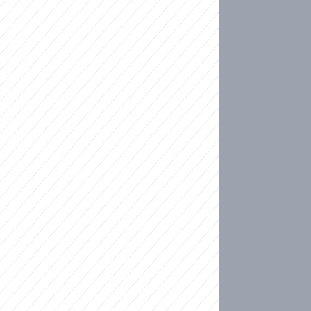
ideo
kat migranty do Česka? Sami by odešli, tvrdí exp
ické sebevraždě