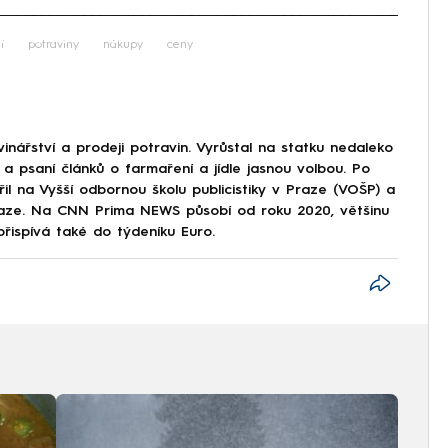
iled to fetch
í
potraviny
nákupy
ceny
nářství a prodeji potravin. Vyrůstal na statku nedaleko
 a psaní článků o farmaření a jídle jasnou volbou. Po
il na Vyšší odbornou školu publicistiky v Praze (VOŠP) a
Praze. Na CNN Prima NEWS působí od roku 2020, většinu
přispívá také do týdeníku Euro.