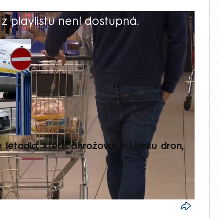
 playlistu není dostupná.
V
é letadlo, které ohrožoval v Lipsku dron,
Přilá
polit