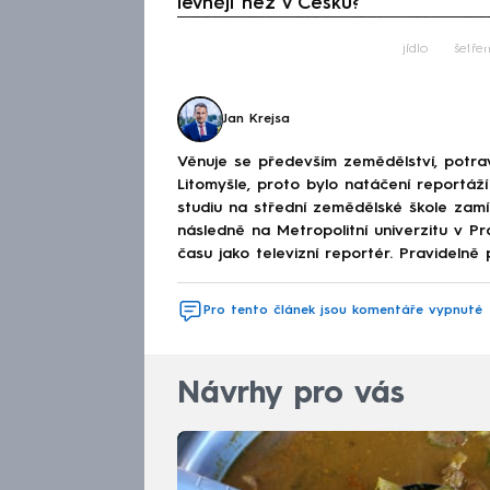
levněji než v Česku?
Fa
jídlo
šetřen
Jan Krejsa
Věnuje se především zemědělství, potravi
Litomyšle, proto bylo natáčení reportáží
studiu na střední zemědělské škole zamíř
následně na Metropolitní univerzitu v 
času jako televizní reportér. Pravidelně 
Pro tento článek jsou komentáře vypnuté
Návrhy pro vás