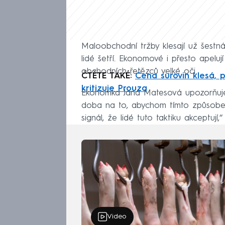
Maloobchodní tržby klesají už šestn
lidé šetří. Ekonomové i přesto apeluj
obchodních řetězců velké oči.
ČTĚTE TAKÉ:
Cena surovin klesá, p
kritizuje Prouza
Ekonomka Jana Matesová upozorňuje
doba na to, abychom tímto způsobem
signál, že lidé tuto taktiku akceptu
Video