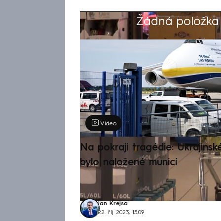
Žádná položka z
Výběr redakce
Video
Na pokraji tragédie: Ukrajinsk
bylo naložené municí
Jan Krejsa
22. říj 2023, 15:09