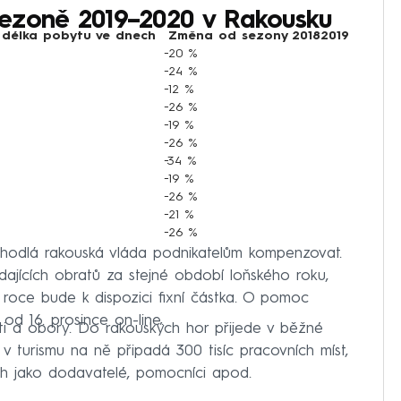
 sezoně 2019–2020 v Rakousku
délka pobytu ve dnech
Změna od sezony 20182019
−20 %
−24 %
−12 %
−26 %
−19 %
−26 %
−34 %
−19 %
−26 %
−21 %
−26 %
 hodlá rakouská vláda podnikatelům kompenzovat.
jících obratů za stejné období loňského roku,
roce bude k dispozici fixní částka. O pomoc
od 16. prosince on-line.
sti a obory. Do rakouských hor přijede v běžné
o v turismu na ně připadá 300 tisíc pracovních míst,
ch jako dodavatelé, pomocníci apod.