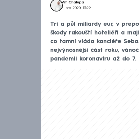
Vít Chalupa
3. pro 2020, 13:29
Tři a půl miliardy eur, v přepo
škody rakouští hoteliéři a maj
co tamní vláda kancléře Sebas
nejvýnosnější část roku, vánoč
pandemii koronaviru až do 7. l