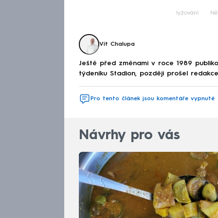
lyžování
Ně
Vít Chalupa
Ještě před změnami v roce 1989 publikov
týdeníku Stadion, později prošel redakcem
Pro tento článek jsou komentáře vypnuté
Návrhy pro vás