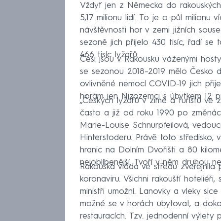
Vždyť jen z Německa do rakouských
5,17 milionu lidí. To je o půl milio
návštěvnosti hor v zemi jižních souse
sezoně jich přijelo 430 tisíc, řadí 
466 tisíc lyžařů.
Češi jsou v Rakousku váženými hosty.
se sezonou 2018–2019 mělo Česko druh
ovlivněné nemocí COVID-19 jich přij
horám jen Nizozemci s úbytkem 12 p
„Českých lyžařů v zimě a turistů ve 
často a již od roku 1990 po změnách v
Marie-Louise Schnurpfeilová, vedouc
Hinterstoderu. Právě toto středisko,
hranic na Dolním Dvořišti a 80 kilome
nejoblíbenější. Tvoří v něm druhou n
Rakouská vláda ve středu zveřejnila
koronaviru. Všichni rakouští hoteliéři,
ministři umožní. Lanovky a vleky si
možné se v horách ubytovat, a doko
restauracích. Tzv. jednodenní výlety