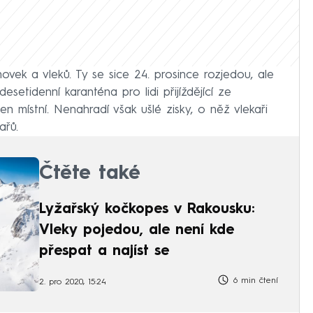
anovek a vleků. Ty se sice 24. prosince rozjedou, ale
setidenní karanténa pro lidi přijíždějící ze
en místní. Nenahradí však ušlé zisky, o něž vlekaři
ařů.
Čtěte také
Lyžařský kočkopes v Rakousku:
Vleky pojedou, ale není kde
přespat a najíst se
6 min čtení
2. pro 2020, 15:24