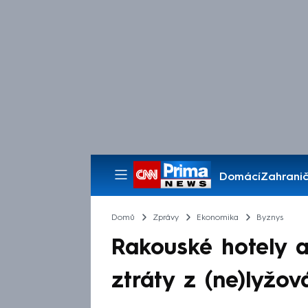
Domácí
Zahranič
Pořady
Domů
Zprávy
Ekonomika
Byznys
Rakouské hotely a 
ztráty z (ne)lyžov