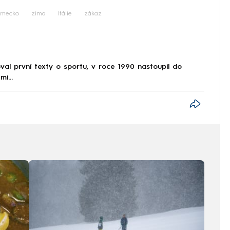
mecko
zima
Itálie
zákaz
al první texty o sportu, v roce 1990 nastoupil do
i...