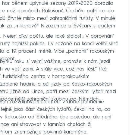
 hor během uplynulé sezony 2019–2020 dorazilo
nu více než domácích Rakušanů. Čechům patří co do
dů čtvrté místo mezi zahraničními turisty. V minulé
se tak za „milionové“ Nizozemce a Švýcary s počtem
 Nejen díky počtu, ale také stálosti. V porovnání
ý nejnižší pokles. I v sezoně na konci velmi silně
elo o 19 procent méně. Více „pomohli“ rakouským
rocent.
zbytku roku si velmi vážíme, protože k nám jezdí
e vaší zemi. A stále více, což nás těší,“ říká
í turistického centra v hornorakouském
 vzdálené hodinu a půl jízdy od česko-rakouských
trů jižně od Lince, patří mezi českými lyžaři mezi
ejpočetnější zahraniční skupinu po Němcích.
 plán rozvolňování opatření v době pandemie
 stejně jako část českých lyžařů, čekali na to, co
ce v Rakousku od Štědrého dne pojedou, ale není
nce ani stravovat v tamních chatách či
 přitom znemožňuje povinná karanténa.