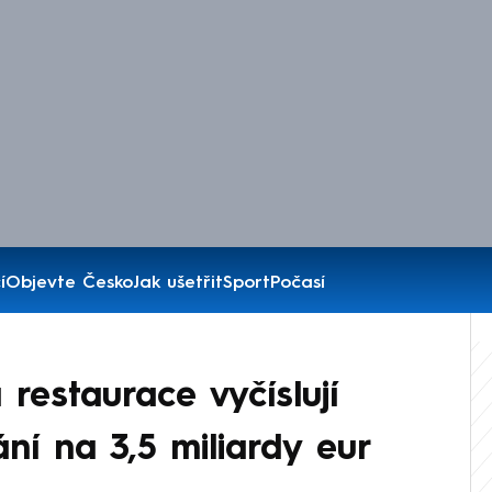
í
Objevte Česko
Jak ušetřit
Sport
Počasí
restaurace vyčíslují
ání na 3,5 miliardy eur