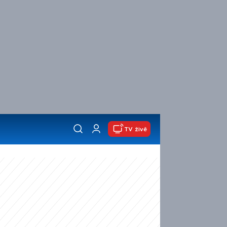
TV živě