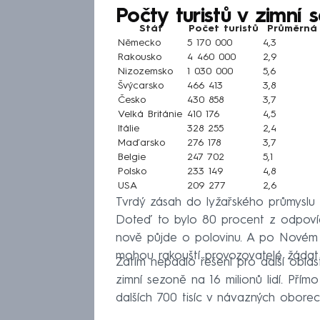
Počty turistů v zimní
Stát
Počet turistů
Průměrná 
Německo
5 170 000
4,3
Rakousko
4 460 000
2,9
Nizozemsko
1 030 000
5,6
Švýcarsko
466 413
3,8
Česko
430 858
3,7
Velká Británie
410 176
4,5
Itálie
328 255
2,4
Maďarsko
276 178
3,7
Belgie
247 702
5,1
Polsko
233 149
4,8
USA
209 277
2,6
Tvrdý zásah do lyžařského průmyslu
Doteď to bylo 80 procent z odpovída
nově půjde o polovinu. A po Novém 
mohou rakouští provozovatelé žádat 
Zatím nepadlo řešení pro další obla
zimní sezoně na 16 milionů lidí. Přím
dalších 700 tisíc v návazných obore