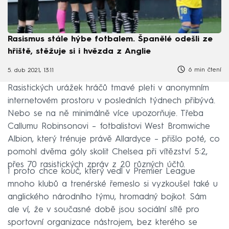
Rasismus stále hýbe fotbalem. Španělé odešli ze
hřiště, stěžuje si i hvězda z Anglie
6 min čtení
5. dub 2021, 13:11
Rasistických urážek hráčů tmavé pleti v anonymním
internetovém prostoru v posledních týdnech přibývá.
Nebo se na ně minimálně více upozorňuje. Třeba
Callumu Robinsonovi – fotbalistovi West Bromwiche
Albion, který trénuje právě Allardyce – přišlo poté, co
pomohl dvěma góly skolit Chelsea při vítězství 5:2,
přes 70 rasistických zpráv z 20 různých účtů.
I proto chce kouč, který vedl v Premier League
mnoho klubů a trenérské řemeslo si vyzkoušel také u
anglického národního týmu, hromadný bojkot. Sám
ale ví, že v současné době jsou sociální sítě pro
sportovní organizace nástrojem, bez kterého se