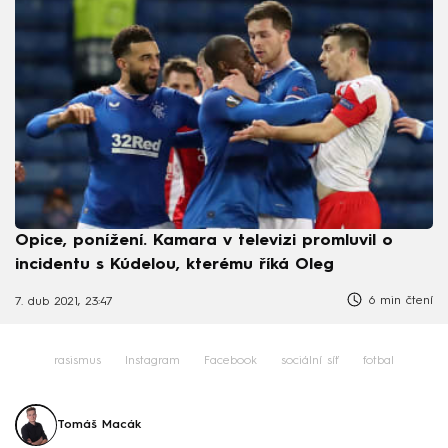
Opice, ponížení. Kamara v televizi promluvil o
incidentu s Kúdelou, kterému říká Oleg
6 min čtení
7. dub 2021, 23:47
rasismus
Instagram
Facebook
sociální síť
fotbal
Tomáš Macák