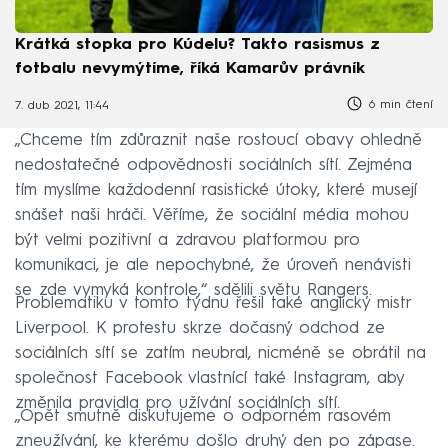
Krátká stopka pro Kúdelu? Takto rasismus z
fotbalu nevymýtíme, říká Kamarův právník
6 min čtení
7. dub 2021, 11:44
„Chceme tím zdůraznit naše rostoucí obavy ohledně
nedostatečné odpovědnosti sociálních sítí. Zejména
tím myslíme každodenní rasistické útoky, které musejí
snášet naši hráči. Věříme, že sociální média mohou
být velmi pozitivní a zdravou platformou pro
komunikaci, je ale nepochybné, že úroveň nenávisti
se zde vymyká kontrole,“ sdělili světu Rangers.
Problematiku v tomto týdnu řešil také anglický mistr
Liverpool. K protestu skrze dočasný odchod ze
sociálních sítí se zatím neubral, nicméně se obrátil na
společnost Facebook vlastnící také Instagram, aby
změnila pravidla pro užívání sociálních sítí.
„Opět smutně diskutujeme o odporném rasovém
zneužívání, ke kterému došlo druhý den po zápase.