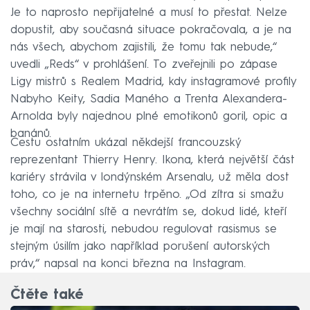
Je to naprosto nepřijatelné a musí to přestat. Nelze
dopustit, aby současná situace pokračovala, a je na
nás všech, abychom zajistili, že tomu tak nebude,“
uvedli „Reds“ v prohlášení. To zveřejnili po zápase
Ligy mistrů s Realem Madrid, kdy instagramové profily
Nabyho Keity, Sadia Maného a Trenta Alexandera-
Arnolda byly najednou plné emotikonů goril, opic a
banánů.
Cestu ostatním ukázal někdejší francouzský
reprezentant Thierry Henry. Ikona, která největší část
kariéry strávila v londýnském Arsenalu, už měla dost
toho, co je na internetu trpěno. „Od zítra si smažu
všechny sociální sítě a nevrátím se, dokud lidé, kteří
je mají na starosti, nebudou regulovat rasismus se
stejným úsilím jako například porušení autorských
práv,“ napsal na konci března na Instagram.
Čtěte také