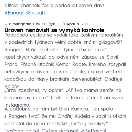
official channels for a period of seven days.
#EnoughIsEnough
— Birmingham City FC (@BCFC)
April 8, 2021
Úroveň nenávisti se vymyká kontrole
Podobnou cestou se vydali také českým fanouškům
v posledních týdnech velmi dobře známí glasgowští
Rangers. Hráči skotského týmu schytali smršť
rasistických vzkazů po odvetném zápasu se Slavií
Praha. Předně útočník Kemar Roofe, kterého zasypali
nehezkými zprávami uživatelé poté, co ošklivě trefil
kopačkou do hlavy brankáře červenobílých Ondřeje
Koláře.
„Brzo zdechneš, ty opice“. „Ať tvá máma zemře na
koronavirus, negře.“ I toto si Roofe přečetl na svém
Instagramu.
A podobně na tom byl Glen Kamara. Ten spolu
s Rangers tvrdí, že mu Ondřej Kúdela v závěru utkání
pošeptal do ucha rasistické „fuc*ing monkey“
(zas*aná opice). Ovšem dočasné vyšetřování