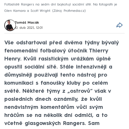
Fotbalisté Rangers na sedm dní bojkotují sociální sítě. Na fotografii je
Glen Kamara a Scott Wright.
Zdroj: Profimedia.cz
Tomáš Macák
10. dub 2021, 12:01
Vše odstartoval před dvěma týdny bývalý
fenomenální fotbalový útočník Thierry
Henry. Kvůli rasistickým urážkám úplně
opustil sociální sítě. Stále intenzivněji a
důmyslněji používají tento nástroj pro
komunikaci s fanoušky kluby po celém
světě. Některé týmy z „ostrovů“ však v
posledních dnech oznámily, že kvůli
nenávistným komentářům vůči svým
hráčům se na několik dní odmlčí, a to
včetně glasgowských Rangers. Sam