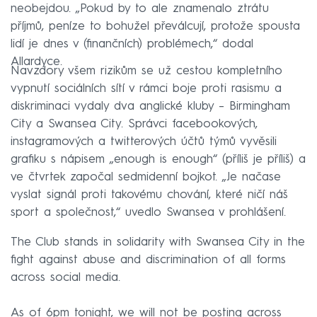
neobejdou. „Pokud by to ale znamenalo ztrátu
příjmů, peníze to bohužel převálcují, protože spousta
lidí je dnes v (finančních) problémech,“ dodal
Allardyce.
Navzdory všem rizikům se už cestou kompletního
vypnutí sociálních sítí v rámci boje proti rasismu a
diskriminaci vydaly dva anglické kluby – Birmingham
City a Swansea City. Správci facebookových,
instagramových a twitterových účtů týmů vyvěsili
grafiku s nápisem „enough is enough“ (příliš je příliš) a
ve čtvrtek započal sedmidenní bojkot. „Je načase
vyslat signál proti takovému chování, které ničí náš
sport a společnost,“ uvedlo Swansea v prohlášení.
The Club stands in solidarity with Swansea City in the
fight against abuse and discrimination of all forms
across social media.
As of 6pm tonight, we will not be posting across