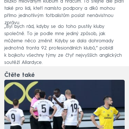
blízko milovaným klubům a hráčům. To stejné ale platí
také pro lidi, kteří namísto podpory a díků mohou
přímo jednotlivým fotbalistům poslat nenávistnou
zprávu.
„Byl bych rád, kdyby se do toho pustily kluby
společně. To je podle mne jediný způsob, jak
můžeme něco změnit. Kdyby se dala dohromady
jednotná fronta 92 profesionálních klubů,“ pobídl
k bojkotu všechny týmy ze čtyř nejvyšších anglických
soutěží Allardyce.
Čtěte také