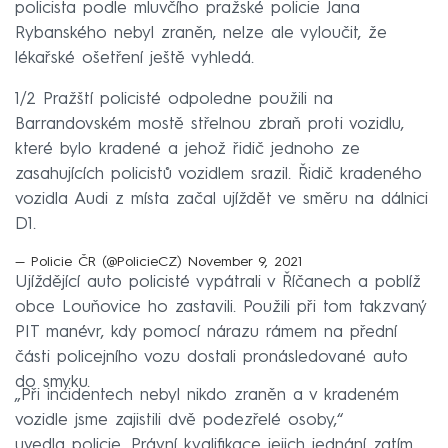
policista podle mluvčího pražské policie Jana
Rybanského nebyl zraněn, nelze ale vyloučit, že
lékařské ošetření ještě vyhledá.
1/2 Pražští policisté odpoledne použili na
Barrandovském mostě střelnou zbraň proti vozidlu,
které bylo kradené a jehož řidič jednoho ze
zasahujících policistů vozidlem srazil. Řidič kradeného
vozidla Audi z místa začal ujíždět ve směru na dálnici
D1.
— Policie ČR (@PolicieCZ)
November 9, 2021
Ujíždějící auto policisté vypátrali v Říčanech a poblíž
obce Louňovice ho zastavili. Použili při tom takzvaný
PIT manévr, kdy pomocí nárazu rámem na přední
části policejního vozu dostali pronásledované auto
do smyku.
„Při incidentech nebyl nikdo zraněn a v kradeném
vozidle jsme zajistili dvě podezřelé osoby,“
uvedla policie. Právní kvalifikace jejich jednání zatím