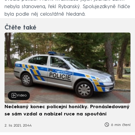
nebyla stanovena, řekl Rybanský. Spolujezdkyně řidiče
byla podle něj celostátně hledaná.
Čtěte také
Video
Nečekaný konec policejní honičky. Pronásledovaný
se sám vzdal a nabízel ruce na spoutání
6 min čtení
2. lis 2021, 20:44