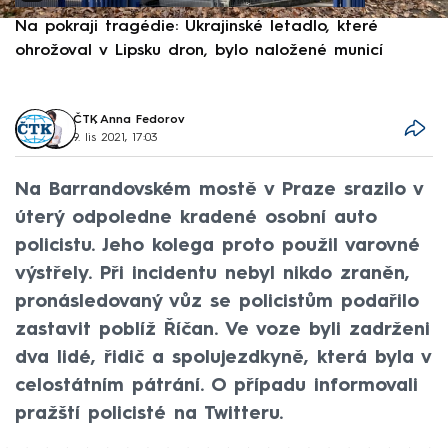
Na pokraji tragédie: Ukrajinské letadlo, které
P
ohrožoval v Lipsku dron, bylo naložené municí
e
ČTK
,
Anna Fedorov
9. lis 2021, 17:03
Na Barrandovském mostě v Praze srazilo v
úterý odpoledne kradené osobní auto
policistu. Jeho kolega proto použil varovné
výstřely. Při incidentu nebyl nikdo zraněn,
pronásledovaný vůz se policistům podařilo
zastavit poblíž Říčan. Ve voze byli zadrženi
dva lidé, řidič a spolujezdkyně, která byla v
celostátním pátrání. O případu informovali
pražští policisté na Twitteru.