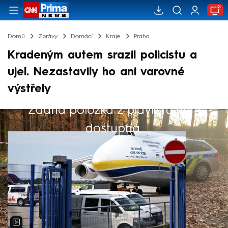
Domů
Zprávy
Domácí
Kraje
Praha
Kradeným autem srazil policistu a
ujel. Nezastavily ho ani varovné
výstřely
Žádná položka z playlistu není
Výběr redakce
dostupná.