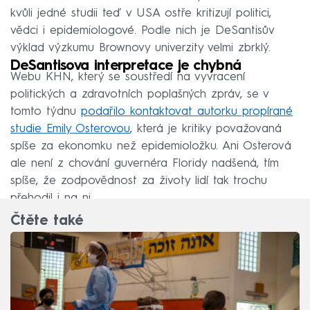
kvůli jedné studii teď v USA ostře kritizují politici,
vědci i epidemiologové. Podle nich je DeSantisův
výklad výzkumu Brownovy univerzity velmi zbrklý.
DeSantisova interpretace je chybná
Webu KHN, který se soustředí na vyvracení
politických a zdravotních poplašných zpráv, se v
tomto týdnu
podařilo kontaktovat autorku propírané
studie Emily Osterovou
, která je kritiky považovaná
spíše za ekonomku než epidemioložku. Ani Osterová
ale není z chování guvernéra Floridy nadšená, tím
spíše, že zodpovědnost za životy lidí tak trochu
přehodil i na ni.
Čtěte také