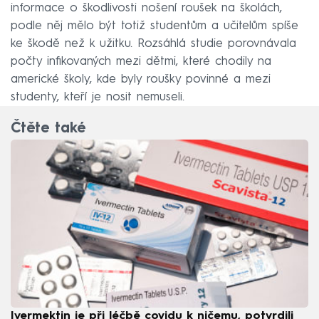
informace o škodlivosti nošení roušek na školách,
podle něj mělo být totiž studentům a učitelům spíše
ke škodě než k užitku. Rozsáhlá studie porovnávala
počty infikovaných mezi dětmi, které chodily na
americké školy, kde byly roušky povinné a mezi
studenty, kteří je nosit nemuseli.
Čtěte také
Ivermektin je při léčbě covidu k ničemu, potvrdili