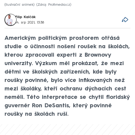
(Ilustrační snímek)
Zdroj: Profimedia.cz
Filip Kalčák
14. srp 2021, 13:38
Americkým politickým prostorem otřásá
studie o účinnosti nošení roušek na školách,
kterou zpracovali experti z Brownovy
univerzity. Výzkum měl prokázat, že mezi
dětmi ve školských zařízeních, kde byly
roušky povinné, bylo více infikovaných než
mezi školáky, kteří ochranu dýchacích cest
neměli. Této interpretace se chytil floridský
guvernér Ron DeSantis, který povinné
roušky na školách ruší.