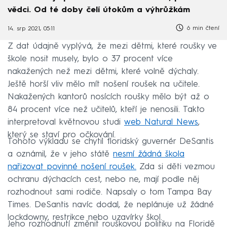
vědci. Od té doby čelí útokům a výhrůžkám
6 min čtení
14. srp 2021, 05:11
Z dat údajně vyplývá, že mezi dětmi, které roušky ve
škole nosit musely, bylo o 37 procent více
nakažených než mezi dětmi, které volně dýchaly.
Ještě horší vliv mělo mít nošení roušek na učitele.
Nakažených kantorů nosících roušky mělo být až o
84 procent více než učitelů, kteří je nenosili. Takto
interpretoval květnovou studi
web Natural News
,
který se staví pro očkování.
Tohoto výkladu se chytil floridský guvernér DeSantis
a oznámil, že v jeho státě
nesmí žádná škola
nařizovat povinné nošení roušek.
Zda si děti vezmou
ochranu dýchacích cest, nebo ne, mají podle něj
rozhodnout sami rodiče. Napsaly o tom Tampa Bay
Times. DeSantis navíc dodal, že neplánuje už žádné
lockdowny, restrikce nebo uzavírky škol.
Jeho rozhodnutí změnit rouškovou politiku na Floridě