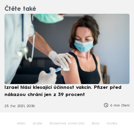
Čtěte také
Izrael hlásí klesající účinnost vakcín. Pfizer před
nákazou chrání jen z 39 procent
6 min čtení
23. čvc 2021, 20:36
vědci
studie
Brownova univerzita
školy
roušky