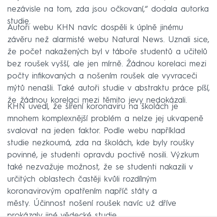
nezávisle na tom, zda jsou očkovaní,“ dodala autorka
studie.
Autoři webu KHN navíc dospěli k úplně jinému
závěru než alarmisté webu Natural News. Uznali sice,
že počet nakažených byl v táboře studentů a učitelů
bez roušek vyšší, ale jen mírně. Žádnou korelaci mezi
počty infikovaných a nošením roušek ale vyvraceči
mýtů nenašli. Také autoři studie v abstraktu práce píší,
že žádnou korelaci mezi těmito jevy nedokázali.
KHN uvedl, že šíření koronaviru na školách je
mnohem komplexnější problém a nelze jej ukvapeně
svalovat na jeden faktor. Podle webu například
studie nezkoumá, zda na školách, kde byly roušky
povinné, je studenti opravdu poctivě nosili. Výzkum
také nezvažuje možnost, že se studenti nakazili v
určitých oblastech častěji kvůli rozdílným
koronavirovým opatřením napříč státy a
městy. Účinnost nošení roušek navíc už dříve
prokázaly jiné vědecké studie.