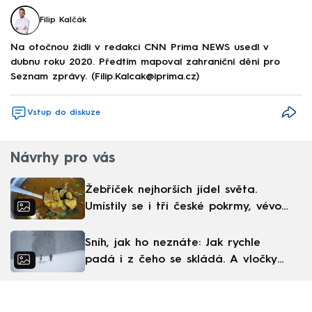
Filip Kalčák
Na otočnou židli v redakci CNN Prima NEWS usedl v
dubnu roku 2020. Předtím mapoval zahraniční dění pro
Seznam zprávy. (Filip.Kalcak@iprima.cz)
Vstup do diskuze
Návrhy pro vás
Žebříček nejhorších jídel světa.
Umístily se i tři české pokrmy, vévodí
skandinávská kuchyně
Sníh, jak ho neznáte: Jak rychle
padá i z čeho se skládá. A vločky
nejsou bílé