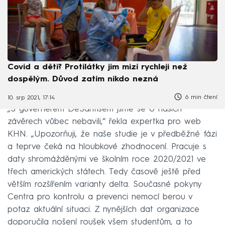
Covid a děti? Protilátky jim mizí rychleji než
dospělým. Důvod zatím nikdo nezná
6 min čtení
10. srp 2021, 17:14
„S guvernérem DeSantisem jsme se o našich
závěrech vůbec nebavili,“ řekla expertka pro web
KHN. „Upozorňuji, že naše studie je v předběžné fázi
a teprve čeká na hloubkové zhodnocení. Pracuje s
daty shromážděnými ve školním roce 2020/2021 ve
třech amerických státech. Tedy časově ještě před
větším rozšířením varianty delta. Současné pokyny
Centra pro kontrolu a prevenci nemocí berou v
potaz aktuální situaci. Z nynějších dat organizace
doporučila nošení roušek všem studentům, a to