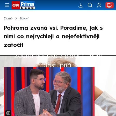
Domů
Zdraví
Pohroma zvaná vši. Poradíme, jak s
nimi co nejrychleji a nejefektivněji
zatočit
Žádná položka z playlistu není
Výběr redakce
dostupná.