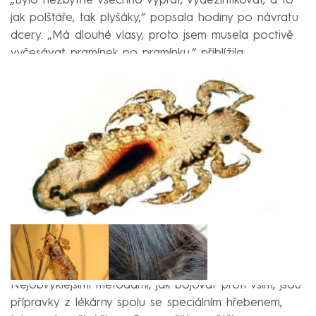
„Bylo nezbytné všechno vyprat, vydezinfikovat, a to
jak polštáře, tak plyšáky,“ popsala hodiny po návratu
dcery. „Má dlouhé vlasy, proto jsem musela poctivě
vyčesávat pramínek po pramínku,“ přiblížila.
Nejobvyklejšími metodami, jak bojovat proti vším, jsou
přípravky z lékárny spolu se speciálním hřebenem,