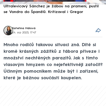
Ultralevicový Sánchez je žábou na prameni, pustil
P
se Vondra do Španělů. Kritizoval i Gregor
F
Kateřina Hálová
24. srp 2023, 17:47
Mnoho rodičů takovou situaci zná. Dítě si
kromě krásných zážitků z tábora přiveze i
množství nechtěných parazitů. Jak s tímto
vlasovým hmyzem co nejefektivněji zatočit?
Účinným pomocníkem může být i zařízení,
které je běžnou součástí koupelen.