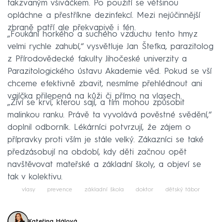
takzvaným všiváčkem. Po použití se většinou
opláchne a přestříkne dezinfekcí. Mezi nejúčinnější
zbraně patří ale překvapivě i fén.
„Foukání horkého a suchého vzduchu tento hmyz
velmi rychle zahubí,“ vysvětluje Jan Štefka, parazitolog
z Přírodovědecké fakulty Jihočeské univerzity a
Parazitologického ústavu Akademie věd. Pokud se vší
chceme efektivně zbavit, nesmíme přehlédnout ani
vajíčka přilepená na kůži či přímo na vlasech.
„Živí se krví, kterou sají, a tím mohou způsobit
malinkou ranku. Právě ta vyvolává pověstné svědění,“
doplnil odborník. Lékárníci potvrzují, že zájem o
přípravky proti vším je stále velký. Zákazníci se také
předzásobují na období, kdy děti začnou opět
navštěvovat mateřské a základní školy, a objeví se
tak v kolektivu.
vlasy
prevence
základní škola
doktor
dětský tábor
Kateřina Hálová