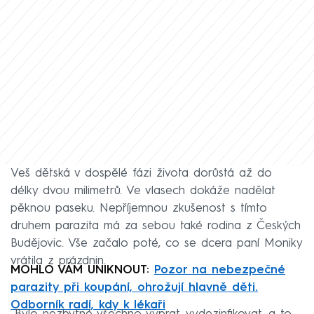
Veš dětská v dospělé fázi života dorůstá až do
délky dvou milimetrů. Ve vlasech dokáže nadělat
pěknou paseku. Nepříjemnou zkušenost s tímto
druhem parazita má za sebou také rodina z Českých
Budějovic. Vše začalo poté, co se dcera paní Moniky
vrátila z prázdnin.
MOHLO VÁM UNIKNOUT:
Pozor na nebezpečné
parazity při koupání, ohrožují hlavně děti.
Odborník radí, kdy k lékaři