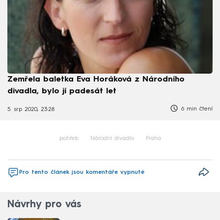
Zemřela baletka Eva Horáková z Národního
divadla, bylo jí padesát let
6 min čtení
5. srp 2020, 23:28
pohřeb
Národní divadlo
Praha
Pro tento článek jsou komentáře vypnuté
Návrhy pro vás