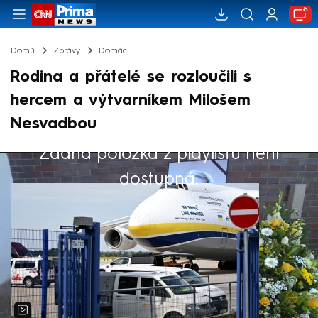
Domů
Zprávy
Domácí
Rodina a přátelé se rozloučili s
hercem a výtvarníkem Milošem
Nesvadbou
Žádná položka z playlistu není
Výběr redakce
dostupná.