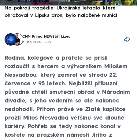
Na pokraji tragédie: Ukrajinské letadlo, které
P
ohrožoval v Lipsku dron, bylo naložené municí
e
CNN Prima NEWS
,
Jiří Lizec
6. srp 2020, 12:33
Rodina, kolegové a přátelé se přišli
rozloučit s hercem a výtvarníkem Milošem
Nesvadbou, který zemřel ve středu 22.
července v 95 letech. Nejbližší příbuzní
původně chtěli smuteční obřad v Národním
divadle, s jeho vedením se ale nakonec
nedohodli. Přitom právě ve Zlaté kapličce
prožil Miloš Nesvadba většinu své dlouhé
kariéry. Pohřeb se tedy nakonec konal v
kostele na pražském náměstí Jiřího z