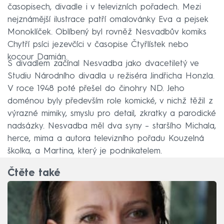
časopisech, divadle i v televizních pořadech. Mezi
nejznámější ilustrace patří omalovánky Eva a pejsek
Monoklíček. Oblíbený byl rovněž Nesvadbův komiks
Chytří psíci jezevčíci v časopise Čtyřlístek nebo
kocour Damián.
S divadlem začínal Nesvadba jako dvacetiletý ve
Studiu Národního divadla u režiséra Jindřicha Honzla.
V roce 1948 poté přešel do činohry ND. Jeho
doménou byly především role komické, v nichž těžil z
výrazné mimiky, smyslu pro detail, zkratky a parodické
nadsázky. Nesvadba měl dva syny –⁠ staršího Michala,
herce, mima a autora televizního pořadu Kouzelná
školka, a Martina, který je podnikatelem.
Čtěte také