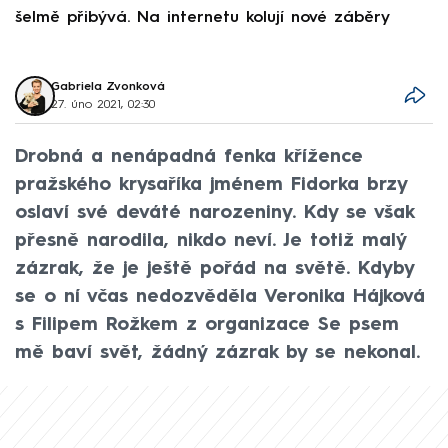
šelmě přibývá. Na internetu kolují nové záběry
d
Gabriela Zvonková
27. úno 2021, 02:30
Drobná a nenápadná fenka křížence
pražského krysaříka jménem Fidorka brzy
oslaví své deváté narozeniny. Kdy se však
přesně narodila, nikdo neví. Je totiž malý
zázrak, že je ještě pořád na světě. Kdyby
se o ní včas nedozvěděla Veronika Hájková
s Filipem Rožkem z organizace Se psem
mě baví svět, žádný zázrak by se nekonal.