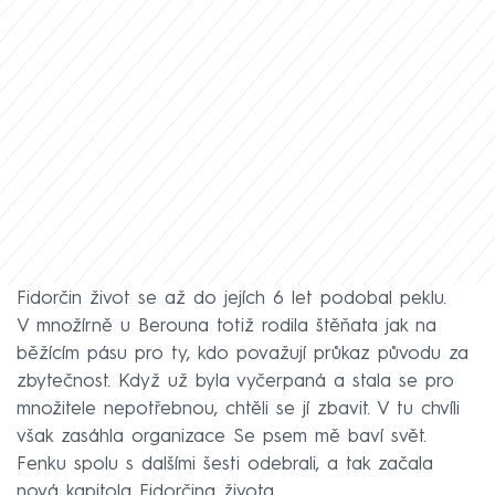
Fidorčin život se až do jejích 6 let podobal peklu.
V množírně u Berouna totiž rodila štěňata jak na
běžícím pásu pro ty, kdo považují průkaz původu za
zbytečnost. Když už byla vyčerpaná a stala se pro
množitele nepotřebnou, chtěli se jí zbavit. V tu chvíli
však zasáhla organizace Se psem mě baví svět.
Fenku spolu s dalšími šesti odebrali, a tak začala
nová kapitola Fidorčina života.