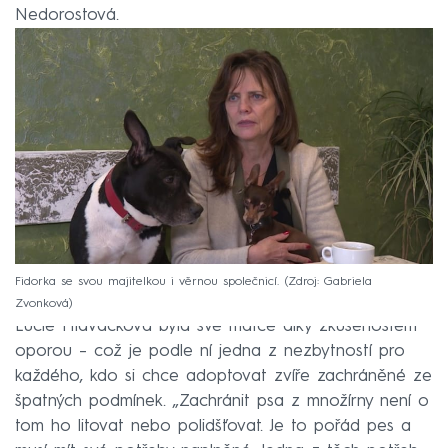
Nedorostová.
Fidorka se svou majitelkou i věrnou společnicí.
Zdroj: Gabriela
Zvonková
Lucie Hlaváčková byla své matce díky zkušenostem
oporou – což je podle ní jedna z nezbytností pro
každého, kdo si chce adoptovat zvíře zachráněné ze
špatných podmínek. „Zachránit psa z množírny není o
tom ho litovat nebo polidšťovat. Je to pořád pes a