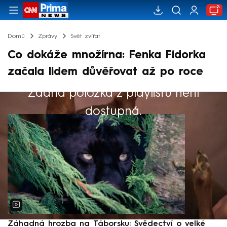
Domů
Zprávy
Svět zvířat
Co dokáže množírna: Fenka Fidorka
začala lidem důvěřovat až po roce
Žádná položka z playlistu není
Výběr redakce
dostupná.
Záhadná hrozba na Táborsku: Svědectví o velké
S