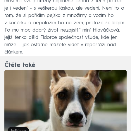
musí mít své potřeby naplněné. Jedna z těch potřeb
je i vedení – s veškerou láskou, ale vedení. Není to o
tom, že si pořídím pejska z množírny a vozím ho
v kočárku a nepoložím ho na zem, protože se bojím.
To mu moc dobrý život nezajistí,“ míní Hlaváčková,
jejíž fenka dělá Fidorce společnost všude, kde jen
může – jak ostatně můžete vidět v reportáži nad
článkem.
Čtěte také