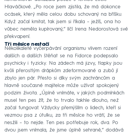
Hlaváčkové. „Po roce jsem zjistila, že má dokonce
ocásek, který měla celou dobu schovaný na bříšku.
Když začal kmitat, tak jsem si říkala – ježíš, ona ho
vůbec neměla kupírovaný,“ líčí Irena Nedorostová své
překvapení.
Tři měsíce nestačí
Několikaleté vyčerpávání organismu vlivem rození
dalších a dalších štěňat se na Fidorce podepsalo
psychicky i fyzicky. Na zádech má jizvy, tlapky jsou
kvůli přerostlým drápkům zdeformované a zubů jí
zbylo jen pár. Přesto si díky svým zachráncům a
hlavně současné majitelce může užívat spokojený
podzim života. „Úplně vnímáte, v jakých podmínkách
musel ten pes žít, že to trvalo takhle dlouho, než
začal fungovat. Vždycky přemýšlím o lidech, kteří si
vezmou psa z útulku, za tři měsíce ho vrátí, že se
nesžili – to nejde. Ten pes potřebuje rok, dva. Po
dvou jsem vnímala, že jsme úplně sehrané,“ dodává