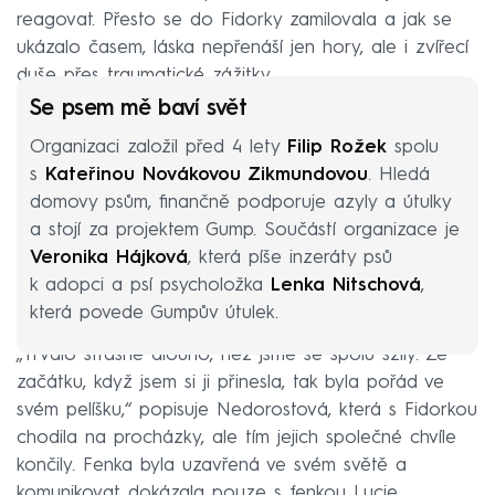
reagovat. Přesto se do Fidorky zamilovala a jak se
ukázalo časem, láska nepřenáší jen hory, ale i zvířecí
duše přes traumatické zážitky.
Se psem mě baví svět
Organizaci založil před 4 lety
Filip Rožek
spolu
s
Kateřinou Novákovou Zikmundovou
. Hledá
domovy psům, finančně podporuje azyly a útulky
a stojí za projektem Gump. Součástí organizace je
Veronika Hájková
, která píše inzeráty psů
k adopci a psí psycholožka
Lenka Nitschová
,
která povede Gumpův útulek.
„Trvalo strašně dlouho, než jsme se spolu sžily. Ze
začátku, když jsem si ji přinesla, tak byla pořád ve
svém pelíšku,“ popisuje Nedorostová, která s Fidorkou
chodila na procházky, ale tím jejich společné chvíle
končily. Fenka byla uzavřená ve svém světě a
komunikovat dokázala pouze s fenkou Lucie