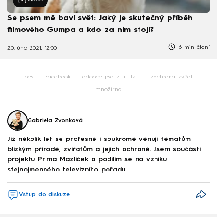
Video
Se psem mě baví svět: Jaký je skutečný příběh
filmového Gumpa a kdo za ním stojí?
6 min čtení
20. úno 2021, 12:00
pes
Facebook
adopce psa z útulku
záchrana zvířat
množírna
Gabriela Zvonková
Již několik let se profesně i soukromě věnuji tématům
blízkým přírodě, zvířatům a jejich ochraně. Jsem součástí
projektu Prima Mazlíček a podílím se na vzniku
stejnojmenného televizního pořadu.
Vstup do diskuze