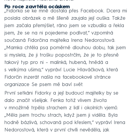
Po roce zavrtěla ocáskem
„Fidorka se ke mně dostala přes Facebook. Dcera mi
poslala obrázek a mě šíleně zaujala její ouška. Takže
jsem začala přemýšlet, ráno jsem se vzbudila a řekla
jsem, že se na ni pojedeme podívat,“ vzpomíná
současná Fidorčina majitelka Irena Nedorostová.
„Mamka chtěla psa poměrně dlouhou dobu, tak jsem
si myslela, že ji trošku popostrčím, že je to přesně
takový typ pro ni – malinká, hubená, hnědá a
s velkýma ušima,“ vypráví Lucie Hlaváčková, která
Fidorčin inzerát našla na facebookové stránce
organizace Se psem mě baví svět.
První setkáni Fidorky a její budoucí majitelky by se
dalo značit všelijak. Fenka totiž vlivem života
v množírně trpěla strachem z lidí i okolních vjemů.
„Měla jsem trochu strach, když jsem ji viděla. Byla
hodně bázlivá, schovaná pod křeslem,“ vypráví Irena
Nedorostová, která v první chvíli nevěděla, jak