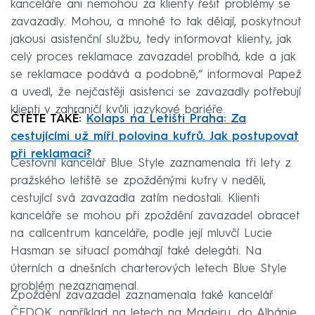
kanceláře ani nemohou za klienty řešit problémy se
zavazadly. Mohou, a mnohé to tak dělají, poskytnout
jakousi asistenční službu, tedy informovat klienty, jak
celý proces reklamace zavazadel probíhá, kde a jak
se reklamace podává a podobně,“ informoval Papež
a uvedl, že nejčastěji asistenci se zavazadly potřebují
klienti v zahraničí kvůli jazykové bariéře.
ČTĚTE TAKÉ:
Kolaps na Letišti Praha: Za
cestujícími už míří polovina kufrů. Jak postupovat
při reklamaci?
Cestovní kancelář Blue Style zaznamenala tři lety z
pražského letiště se zpožděnými kufry v neděli,
cestující svá zavazadla zatím nedostali. Klienti
kanceláře se mohou při zpoždění zavazadel obracet
na callcentrum kanceláře, podle její mluvčí Lucie
Hasman se situací pomáhají také delegáti. Na
úterních a dnešních charterových letech Blue Style
problém nezaznamenal.
Zpoždění zavazadel zaznamenala také kancelář
ČEDOK, například na letech na Madeiru, do Albánie