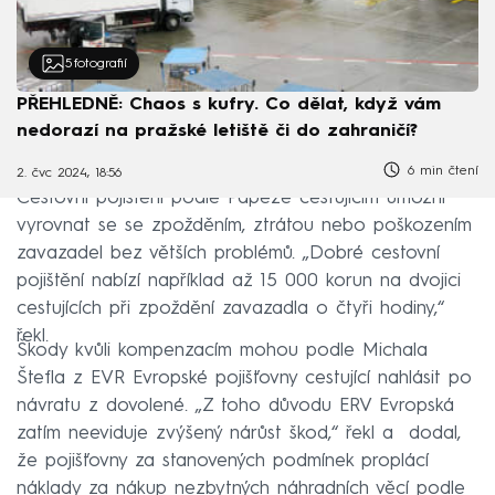
5
fotografií
PŘEHLEDNĚ: Chaos s kufry. Co dělat, když vám
nedorazí na pražské letiště či do zahraničí?
6 min čtení
2. čvc 2024, 18:56
Cestovní pojištění podle Papeže cestujícím umožní
vyrovnat se se zpožděním, ztrátou nebo poškozením
zavazadel bez větších problémů. „Dobré cestovní
pojištění nabízí například až 15 000 korun na dvojici
cestujících při zpoždění zavazadla o čtyři hodiny,“
řekl.
Škody kvůli kompenzacím mohou podle Michala
Štefla z EVR Evropské pojišťovny cestující nahlásit po
návratu z dovolené. „Z toho důvodu ERV Evropská
zatím neeviduje zvýšený nárůst škod,“ řekl a dodal,
že pojišťovny za stanovených podmínek proplácí
náklady za nákup nezbytných náhradních věcí podle