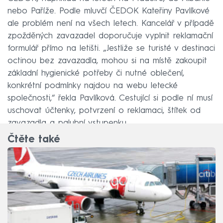
nebo Paříže. Podle mluvčí ČEDOK Kateřiny Pavlíkové
ale problém není na všech letech. Kancelář v případě
zpožděných zavazadel doporučuje vyplnit reklamační
formulář přímo na letišti. „Jestliže se turisté v destinaci
octinou bez zavazadla, mohou si na místě zakoupit
základní hygienické potřeby či nutné oblečení,
konkrétní podmínky najdou na webu letecké
společnosti,“ řekla Pavlíková. Cestující si podle ní musí
uschovat účtenky, potvrzení o reklamaci, štítek od
zavazadla a palubní vstupenku.
Čtěte také