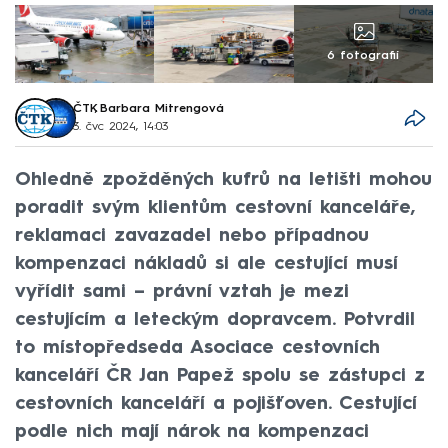
6 fotografií
ČTK
,
Barbara Mitrengová
3. čvc 2024, 14:03
Ohledně zpožděných kufrů na letišti mohou
poradit svým klientům cestovní kanceláře,
reklamaci zavazadel nebo případnou
kompenzaci nákladů si ale cestující musí
vyřídit sami – právní vztah je mezi
cestujícím a leteckým dopravcem. Potvrdil
to místopředseda Asociace cestovních
kanceláří ČR Jan Papež spolu se zástupci z
cestovních kanceláří a pojišťoven. Cestující
podle nich mají nárok na kompenzaci