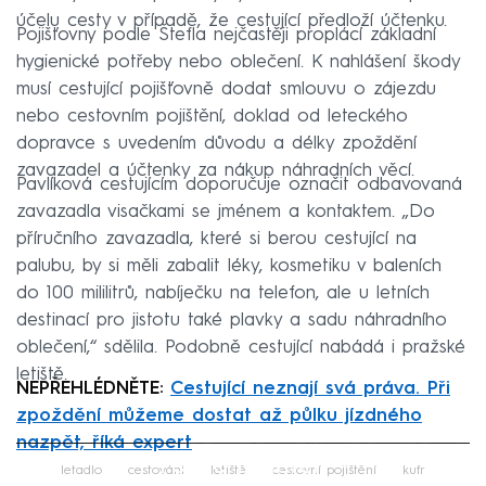
účelu cesty v případě, že cestující předloží účtenku.
Pojišťovny podle Štefla nejčastěji proplácí základní
hygienické potřeby nebo oblečení. K nahlášení škody
musí cestující pojišťovně dodat smlouvu o zájezdu
nebo cestovním pojištění, doklad od leteckého
dopravce s uvedením důvodu a délky zpoždění
zavazadel a účtenky za nákup náhradních věcí.
Pavlíková cestujícím doporučuje označit odbavovaná
zavazadla visačkami se jménem a kontaktem. „Do
příručního zavazadla, které si berou cestující na
palubu, by si měli zabalit léky, kosmetiku v baleních
do 100 mililitrů, nabíječku na telefon, ale u letních
destinací pro jistotu také plavky a sadu náhradního
oblečení,“ sdělila. Podobně cestující nabádá i pražské
letiště.
NEPŘEHLÉDNĚTE:
Cestující neznají svá práva. Při
zpoždění můžeme dostat až půlku jízdného
nazpět, říká expert
Failed to fetch
letadlo
cestování
letiště
cestovní pojištění
kufr