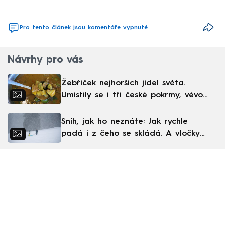
Pro tento článek jsou komentáře vypnuté
Návrhy pro vás
Žebříček nejhorších jídel světa.
Umístily se i tři české pokrmy, vévodí
skandinávská kuchyně
Sníh, jak ho neznáte: Jak rychle
padá i z čeho se skládá. A vločky
nejsou bílé