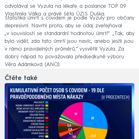
odvolával se Vyzula na lékaře a poslance TOP 09
Vlastimila Válka a právě šéfa ÚZIS Duška.
Statistika úmrtí s covidem je podle Vyzuly pro občany
depresivní. Navrhl proto, aby se údaj zveřejňoval
„v souvislosti se standardní hodnotou úmrtí“. „Tak, aby
bylo vidět, zda tato úmrtí jsou navíc, anebo jestli jsou
v rámci pravidelných průměrů,“ vysvětlil Vyzula. Za
dobrý nápad to považovala předsedkyně výboru
Věra Adámková (ANO).
Čtěte také