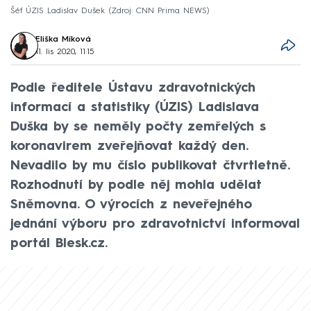
Šéf ÚZIS Ladislav Dušek
Zdroj: CNN Prima NEWS
Eliška Míková
11. lis 2020, 11:15
Podle ředitele Ústavu zdravotnických
informací a statistiky (ÚZIS) Ladislava
Duška by se neměly počty zemřelých s
koronavirem zveřejňovat každý den.
Nevadilo by mu číslo publikovat čtvrtletně.
Rozhodnutí by podle něj mohla udělat
Sněmovna. O výrocích z neveřejného
jednání výboru pro zdravotnictví informoval
portál Blesk.cz.