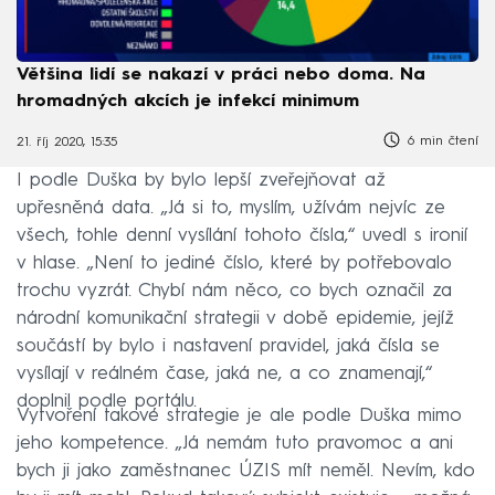
Většina lidí se nakazí v práci nebo doma. Na
hromadných akcích je infekcí minimum
6 min čtení
21. říj 2020, 15:35
I podle Duška by bylo lepší zveřejňovat až
upřesněná data. „Já si to, myslím, užívám nejvíc ze
všech, tohle denní vysílání tohoto čísla,“ uvedl s ironií
v hlase. „Není to jediné číslo, které by potřebovalo
trochu vyzrát. Chybí nám něco, co bych označil za
národní komunikační strategii v době epidemie, jejíž
součástí by bylo i nastavení pravidel, jaká čísla se
vysílají v reálném čase, jaká ne, a co znamenají,“
doplnil podle portálu.
Vytvoření takové strategie je ale podle Duška mimo
jeho kompetence. „Já nemám tuto pravomoc a ani
bych ji jako zaměstnanec ÚZIS mít neměl. Nevím, kdo