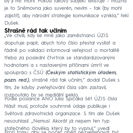
by ji mít mohl. Pokud takový subjekt existuje – možná
je to Sněmovna jako suverén, nevím – tak (by mohl
zajistit), aby národní strategie komunikace vznikla,“ řekl
Dušek.
Strašně rád tak učiním
„Ve chvíli, kdy ke mně jako zaměstnanci ÚZIS
doputuje papír, abych toto číslo přestal vysílat a
řádně po validaci informoval veřejnost o mortalitě
třeba za poslední čtvrtrok se standardizovanými
hodnotami a s nastavenými příčinami úmrtí ve
spolupráci s ČSÚ
(Českým statistickým úřadem,
pozn. red.)
, strašně rád tak učiním,“ dodal Dušek s
tím, že kdyby zveřejňování čísla sám zastavil,
rozpoutalo by se mediální peklo.
Podle poslance ANO Julia Špičáka šéf ÚZIS čísla
hlásit musí, protože souhrnné údaje publikuje i
Světová zdravotnická organizace. S tím ale Dušek
nesouhlasil. „Nemusí. Akorát já nejsem ten typ
statečného člověka, který by to vypnul,“ uvedl.
Proti tomu, aby se počet obětí nezveřejňoval, byl