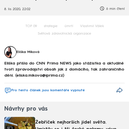
6 min čtení
8. lis 2020, 22:02
TOP 09
strategie
úmrtí
Vlastimil Válek
Světová zdravotnická organizace
Eliška Míková
Eliška přišla do CNN Prima NEWS jako stážistka a aktuálně
tvoří zpravodajství obsah jak z domácího, tak zahraničního
dění. (eliska.mikova@iprima.cz)
Pro tento článek jsou komentáře vypnuté
Návrhy pro vás
Žebříček nejhorších jídel světa.