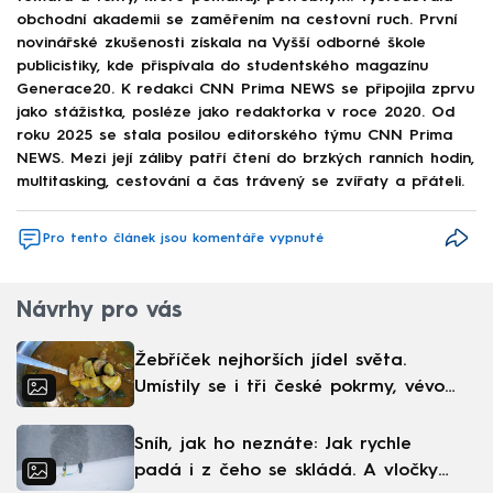
obchodní akademii se zaměřením na cestovní ruch. První
novinářské zkušenosti získala na Vyšší odborné škole
publicistiky, kde přispívala do studentského magazínu
Generace20. K redakci CNN Prima NEWS se připojila zprvu
jako stážistka, posléze jako redaktorka v roce 2020. Od
roku 2025 se stala posilou editorského týmu CNN Prima
NEWS. Mezi její záliby patří čtení do brzkých ranních hodin,
multitasking, cestování a čas trávený se zvířaty a přáteli.
Pro tento článek jsou komentáře vypnuté
Návrhy pro vás
Žebříček nejhorších jídel světa.
Umístily se i tři české pokrmy, vévodí
skandinávská kuchyně
Sníh, jak ho neznáte: Jak rychle
padá i z čeho se skládá. A vločky