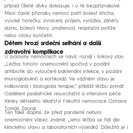
případ 13leté dívky dokazuje, i u té bezpříznakové.
Mezi časté příznaky nemoci patří bolest břicha,
vysoké horečky, zvracení, průjem, vyrážka, záněty
sliznic, bolesti hlavy, zmatenost, respirační potíže
nebo otoky končetin.
Dětem hrozí srdeční selhání a další
zdravotní komplikace
U poloviny nemocných se navíc rozvíjí i šokový stav.
„Léčba tohoto onemocnění spočívá v podání
antibiotik do vyloučení bakteriální infekce, v podání
imunoglobulinů a kortikoidů. Ve vážném stavu je
indikovaná i biologická terapie,“ přiblížil léčbu primář
Oddělení pediatrické resuscitační a intenzivní péče
Kliniky dětského lékařství Fakultní nemocnice Ostrava
Tomáš Zaoral.
Ten také doplnil, že před pandemií nebylo
onemocnění vůbec známé. „Jeho léčba se řídí dle
klinického stavu a laboratorních výsledků. Důležitá je i