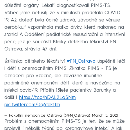
důležité orgány. Lékaři diagnostikovali PIMS-TS.
Vůbec jsme netušili, že v minulosti prodělala COVID-
19. Až doteď byla úplně zdravá, závodně se věnuje
aerobiku,“ vzpomínala matka dívky, která nakonec na
stanici A Oddělení pediatrické resuscitační a intenzivní
péče, jež je součástí Kliniky dětského lékařství FN
Ostrava, strávila 47 dní.
👍Klinika dětského lékařství
#FN_Ostrava
úspěšně léčí
i děti s onemocněním PIMS. Zkratka PIMS – TS je
označení pro vzácné, ale závažné imunitně
podmíněné onemocnění dětí, které je navázáno na
infekci covid-19. Příběh 13leté pacientky Barunky a
další ℹ
https://t.co/hDAL2LoSNm
pic.twitter.com/0q6fakfJJh
— Fakultní nemocnice Ostrava (@FN_Ostrava)
March 5, 2021
Problém s onemocněním PIMS-TS je ten, že se může
projevit i několik týdnů po koronavirové infekci. A jak