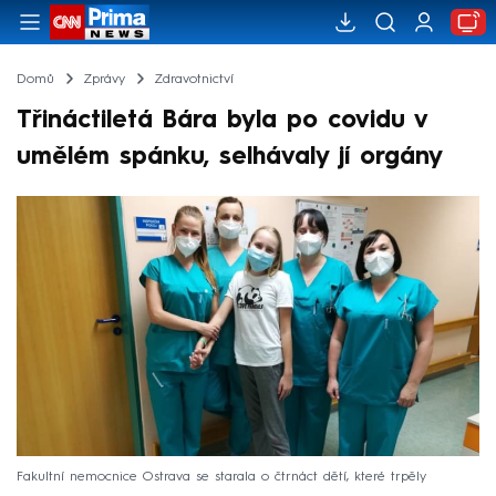
Domů
Zprávy
Zdravotnictví
Třináctiletá Bára byla po covidu v
umělém spánku, selhávaly jí orgány
Fakultní nemocnice Ostrava se starala o čtrnáct dětí, které trpěly