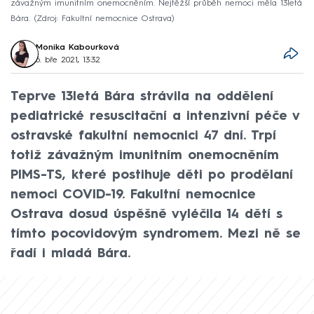
závažným imunitním onemocněním. Nejtěžší průběh nemoci měla 13letá
Bára.
Zdroj: Fakultní nemocnice Ostrava
Monika Kabourková
6. bře 2021, 13:32
Teprve 13letá Bára strávila na oddělení
pediatrické resuscitační a intenzivní péče v
ostravské fakultní nemocnici 47 dní. Trpí
totiž závažným imunitním onemocněním
PIMS-TS, které postihuje děti po prodělaní
nemoci COVID-19. Fakultní nemocnice
Ostrava dosud úspěšně vyléčila 14 dětí s
tímto pocovidovým syndromem. Mezi ně se
řadí i mladá Bára.