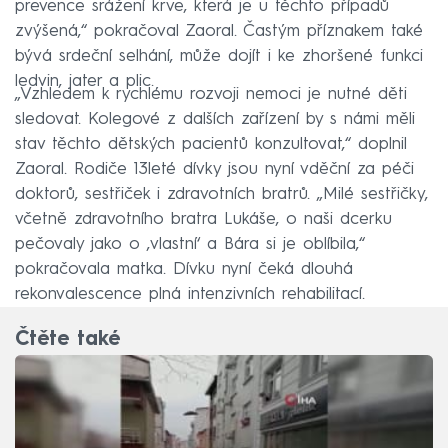
prevence srážení krve, která je u těchto případů
zvýšená,“ pokračoval Zaoral. Častým příznakem také
bývá srdeční selhání, může dojít i ke zhoršené funkci
ledvin, jater a plic.
„Vzhledem k rychlému rozvoji nemoci je nutné děti
sledovat. Kolegové z dalších zařízení by s námi měli
stav těchto dětských pacientů konzultovat,“ doplnil
Zaoral. Rodiče 13leté dívky jsou nyní vděční za péči
doktorů, sestřiček i zdravotních bratrů. „Milé sestřičky,
včetně zdravotního bratra Lukáše, o naši dcerku
pečovaly jako o ‚vlastní‘ a Bára si je oblíbila,“
pokračovala matka. Dívku nyní čeká dlouhá
rekonvalescence plná intenzivních rehabilitací.
Čtěte také