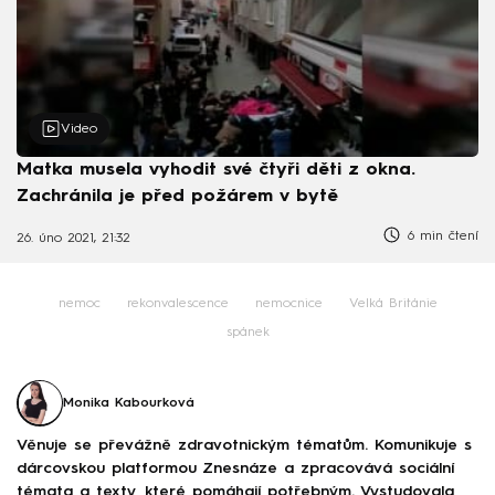
Video
Matka musela vyhodit své čtyři děti z okna.
Zachránila je před požárem v bytě
6 min čtení
26. úno 2021, 21:32
nemoc
rekonvalescence
nemocnice
Velká Británie
spánek
Monika Kabourková
Věnuje se převážně zdravotnickým tématům. Komunikuje s
dárcovskou platformou Znesnáze a zpracovává sociální
témata a texty, které pomáhají potřebným. Vystudovala