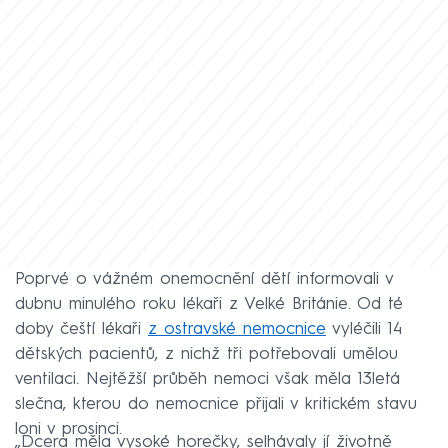
Poprvé o vážném onemocnění dětí informovali v
dubnu minulého roku lékaři z Velké Británie. Od té
doby čeští lékaři
z ostravské nemocnice
vyléčili 14
dětských pacientů, z nichž tři potřebovali umělou
ventilaci. Nejtěžší průběh nemoci však měla 13letá
slečna, kterou do nemocnice přijali v kritickém stavu
loni v prosinci.
„Dcera měla vysoké horečky, selhávaly jí životně