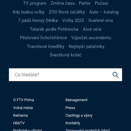
TV program
Změna času
Partie
Počasí
Kdy budou volby
ZOO Nové začátky
Auto – katalog
7 pádů Honzy Dědka
Volby 2025
Svařené víno
Tatarák podle Pohlreicha
Aloe vera
Pěstování lichořeřišnice
Výpočet ascendentu
Tvarohové knedlíky
Nejlepší palačinky
Švestkový koláč
O FTV Prima
Management
Volná místa
Press
Reklama
Castingy a výzvy
HbbTV
Kontakty
Podmínky užívání
Zpracování osobních údajů