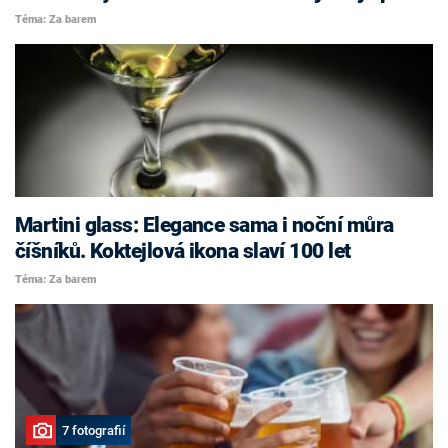
Téma: Za barem
Martini glass: Elegance sama i noční můra
číšníků. Koktejlová ikona slaví 100 let
Téma: Za barem
7 fotografií