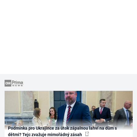
Podmínka pro Ukrajince za útok zápalnou lahví na dům s
dětmi? Tejc zvažuje mimořádný zásah