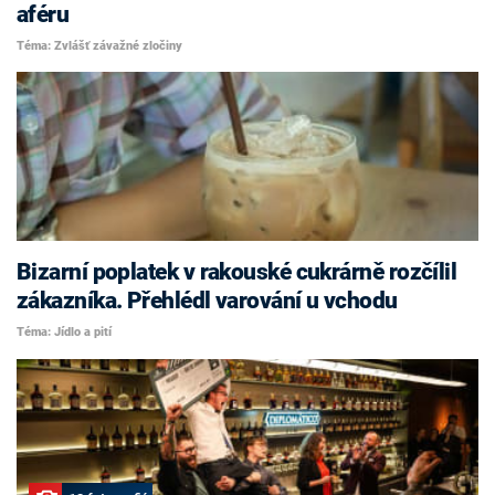
aféru
Téma: Zvlášť závažné zločiny
Bizarní poplatek v rakouské cukrárně rozčílil
zákazníka. Přehlédl varování u vchodu
Téma: Jídlo a pití