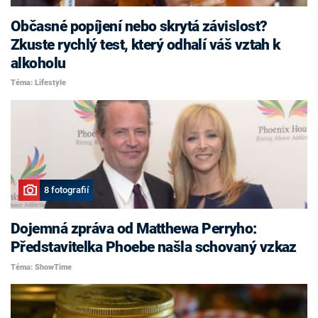
Občasné popíjení nebo skrytá závislost?
Zkuste rychlý test, který odhalí váš vztah k
alkoholu
Téma: Lifestyle
8 fotografií
Dojemná zpráva od Matthewa Perryho:
Představitelka Phoebe našla schovaný vzkaz
Téma: ShowTime