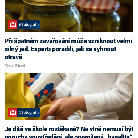
6 fotografií
Při špatném zavařování může vzniknout velmi
silný jed. Experti poradili, jak se vyhnout
otravě
Téma: Zdraví
5 fotografií
Je dítě ve škole roztěkané? Na vině nemusí být
porucha soustředění, ale opomíjená „banalita“