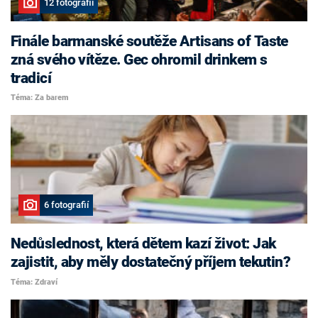
12 fotografií
Finále barmanské soutěže Artisans of Taste
zná svého vítěze. Gec ohromil drinkem s
tradicí
Téma: Za barem
6 fotografií
Nedůslednost, která dětem kazí život: Jak
zajistit, aby měly dostatečný příjem tekutin?
Téma: Zdraví