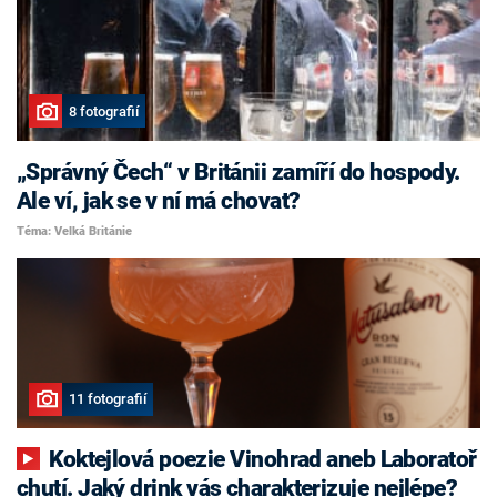
8 fotografií
„Správný Čech“ v Británii zamíří do hospody.
Ale ví, jak se v ní má chovat?
Téma: Velká Británie
11 fotografií
Koktejlová poezie Vinohrad aneb Laboratoř
chutí. Jaký drink vás charakterizuje nejlépe?