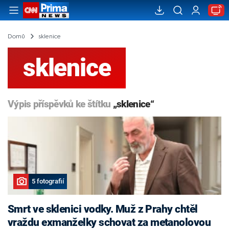
Domů
sklenice
sklenice
Výpis příspěvků ke štítku
„sklenice“
5 fotografií
Smrt ve sklenici vodky. Muž z Prahy chtěl
vraždu exmanželky schovat za metanolovou