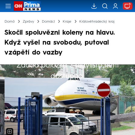
Domů
Zprávy
Domácí
Kraje
Královéhradecký kraj
Skočil spoluvězni koleny na hlavu.
Když vyšel na svobodu, putoval
vzápětí do vazby
Žádná položka z playlistu není
Výběr redakce
dostupná.