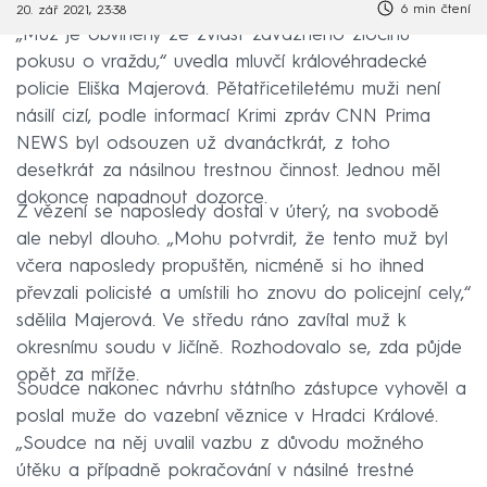
6 min čtení
20. zář 2021, 23:38
„Muž je obviněný ze zvlášť závažného zločinu
pokusu o vraždu,“ uvedla mluvčí královéhradecké
policie Eliška Majerová. Pětatřicetiletému muži není
násilí cizí, podle informací Krimi zpráv CNN Prima
NEWS byl odsouzen už dvanáctkrát, z toho
desetkrát za násilnou trestnou činnost. Jednou měl
dokonce napadnout dozorce.
Z vězení se naposledy dostal v úterý, na svobodě
ale nebyl dlouho. „Mohu potvrdit, že tento muž byl
včera naposledy propuštěn, nicméně si ho ihned
převzali policisté a umístili ho znovu do policejní cely,“
sdělila Majerová. Ve středu ráno zavítal muž k
okresnímu soudu v Jičíně. Rozhodovalo se, zda půjde
opět za mříže.
Soudce nakonec návrhu státního zástupce vyhověl a
poslal muže do vazební věznice v Hradci Králové.
„Soudce na něj uvalil vazbu z důvodu možného
útěku a případně pokračování v násilné trestné