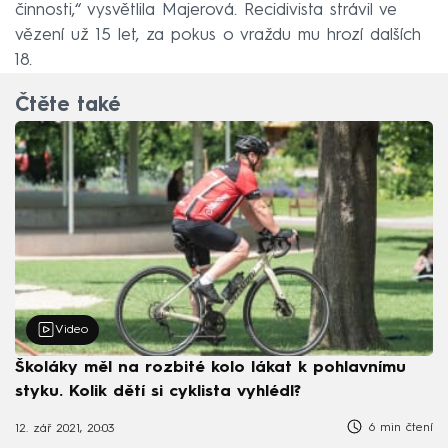
činnosti,“ vysvětlila Majerová. Recidivista strávil ve
vězení už 15 let, za pokus o vraždu mu hrozí dalších
18.
Čtěte také
Video
Školáky měl na rozbité kolo lákat k pohlavnímu
styku. Kolik dětí si cyklista vyhlédl?
6 min čtení
12. zář 2021, 20:03