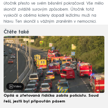
útočník přesto ve svém běsnění pokračoval. Vše mělo
skončit zvláště surovým způsobem. Útočník totiž
vyskočil a oběma koleny dopadl ležícímu muži na
hlavu. Ten skončil s vážným zraněním v nemocnici.
Čtěte také
Video
Opilá a zfetovaná řidička zabila policistu. Soud
řeší, jestli byl připoután pásem