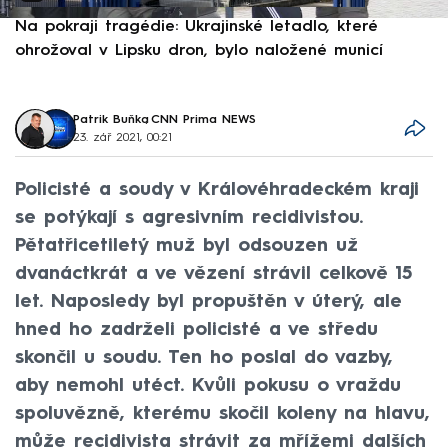
Na pokraji tragédie: Ukrajinské letadlo, které
P
ohrožoval v Lipsku dron, bylo naložené municí
e
Patrik Buňka
,
CNN Prima NEWS
23. zář 2021, 00:21
Policisté a soudy v Královéhradeckém kraji
se potýkají s agresivním recidivistou.
Pětatřicetiletý muž byl odsouzen už
dvanáctkrát a ve vězení strávil celkově 15
let. Naposledy byl propuštěn v úterý, ale
hned ho zadrželi policisté a ve středu
skončil u soudu. Ten ho poslal do vazby,
aby nemohl utéct. Kvůli pokusu o vraždu
spoluvězně, kterému skočil koleny na hlavu,
může recidivista strávit za mřížemi dalších