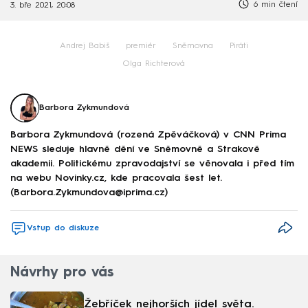
6 min čtení
3. bře 2021, 20:08
Andrej Babiš
premiér
Sněmovna
Piráti
Olga Richterová
Barbora Zykmundová
Barbora Zykmundová (rozená Zpěváčková) v CNN Prima
NEWS sleduje hlavně dění ve Sněmovně a Strakově
akademii. Politickému zpravodajství se věnovala i před tím
na webu Novinky.cz, kde pracovala šest let.
(Barbora.Zykmundova@iprima.cz)
Vstup do diskuze
Návrhy pro vás
Žebříček nejhorších jídel světa.