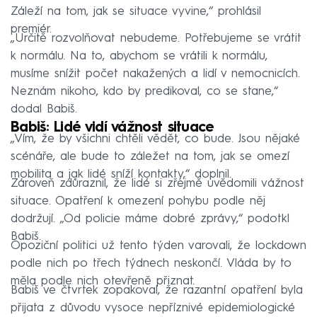
Záleží na tom, jak se situace vyvine,“ prohlásil
premiér.
„Určitě rozvolňovat nebudeme. Potřebujeme se vrátit
k normálu. Na to, abychom se vrátili k normálu,
musíme snížit počet nakažených a lidí v nemocnicích.
Neznám nikoho, kdo by predikoval, co se stane,“
dodal Babiš.
Babiš: Lidé vidí vážnost situace
„Vím, že by všichni chtěli vědět, co bude. Jsou nějaké
scénáře, ale bude to záležet na tom, jak se omezí
mobilita a jak lidé sníží kontakty,“ doplnil.
Zároveň zdůraznil, že lidé si zřejmě uvědomili vážnost
situace. Opatření k omezení pohybu podle něj
dodržují. „Od policie máme dobré zprávy,“ podotkl
Babiš.
Opoziční politici už tento týden varovali, že lockdown
podle nich po třech týdnech neskončí. Vláda by to
měla podle nich otevřeně přiznat.
Babiš ve čtvrtek zopakoval, že razantní opatření byla
přijata z důvodu vysoce nepříznivé epidemiologické