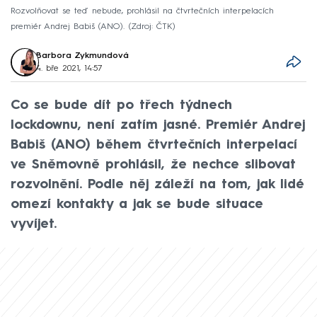
Rozvolňovat se teď nebude, prohlásil na čtvrtečních interpelacích
premiér Andrej Babiš (ANO).
Zdroj: ČTK
Barbora Zykmundová
4. bře 2021, 14:57
Co se bude dít po třech týdnech
lockdownu, není zatím jasné. Premiér Andrej
Babiš (ANO) během čtvrtečních interpelací
ve Sněmovně prohlásil, že nechce slibovat
rozvolnění. Podle něj záleží na tom, jak lidé
omezí kontakty a jak se bude situace
vyvíjet.