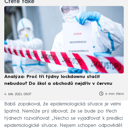
Čtěte také
Analýza: Proč tři týdny lockdownu stačit
nebudou? Do škol a obchodů nejdřív v červnu
6 min čtení
4. bře 2021, 05:07
Babiš zopakoval, že epidemiologická situace je velmi
špatná. Nemůže prý slibovat, že se bude po třech
týdnech rozvolňovat. „Nechci se vyjadřovat k predikci
epidemiologické situace. Nejsem schopen odpovědět.