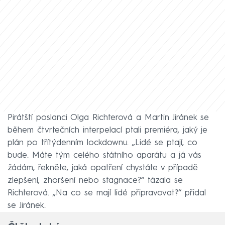
Pirátští poslanci Olga Richterová a Martin Jiránek se
během čtvrtečních interpelací ptali premiéra, jaký je
plán po třítýdenním lockdownu. „Lidé se ptají, co
bude. Máte tým celého státního aparátu a já vás
žádám, řekněte, jaká opatření chystáte v případě
zlepšení, zhoršení nebo stagnace?“ tázala se
Richterová. „Na co se mají lidé připravovat?“ přidal
se Jiránek.