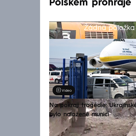
Polskem prohraje
Žádná položka z
Výběr redakce
Video
Na pokraji tragédie: Ukrajinsk
bylo naložené municí