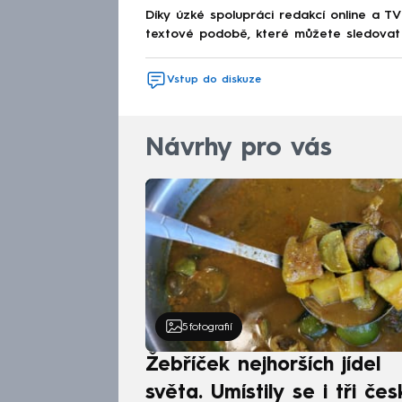
Díky úzké spolupráci redakcí online a TV
textové podobě, které můžete sledovat v
Vstup do diskuze
Návrhy pro vás
5
fotografií
Žebříček nejhorších jídel
světa. Umístily se i tři čes