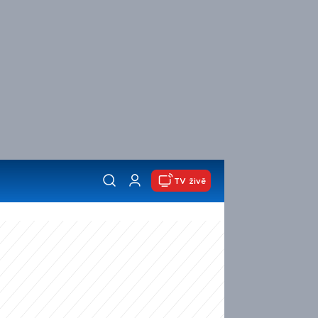
TV živě