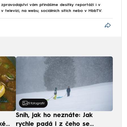
 zpravodajství vám přinášíme desítky reportáží i v
 televizi, na webu, sociálních sítích nebo v HbbTV.
31
fotografií
Sníh, jak ho neznáte: Jak
ké
rychle padá i z čeho se