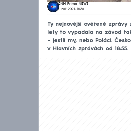
CNN Prima NEWS
1. zář 2021, 18:36
Ty nejnovější ověřené zprávy 
lety to vypadalo na závod tak
– jestli my, nebo Poláci. Česk
v Hlavních zprávách od 18:55.