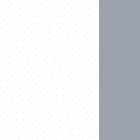
ideo
kat migranty do Česka? Sami by odešli, tvrdí exp
ické sebevraždě