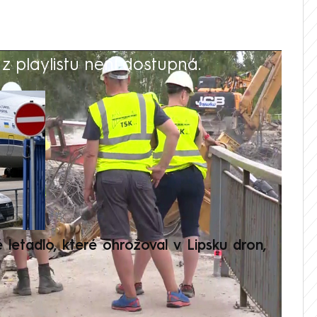
 playlistu není dostupná.
V
é letadlo, které ohrožoval v Lipsku dron,
Přilá
polit