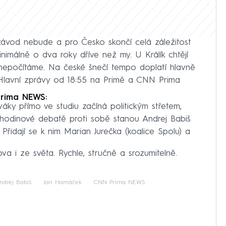
závod nebude a pro Česko skončí celá záležitost
imálně o dva roky dříve než my. U Králík chtějí
le nepočítáme. Na české šnečí tempo doplatí hlavně
Hlavní zprávy od 18:55 na Primě a CNN Prima
Prima NEWS:
iváky přímo ve studiu začíná politickým střetem,
uhodinové debatě proti sobě stanou Andrej Babiš
Přidají se k nim Marian Jurečka (koalice Spolu) a
a i ze světa. Rychle, stručně a srozumitelně.
ndrej Babiš
Jan Hamáček
CNN Prima NEWS