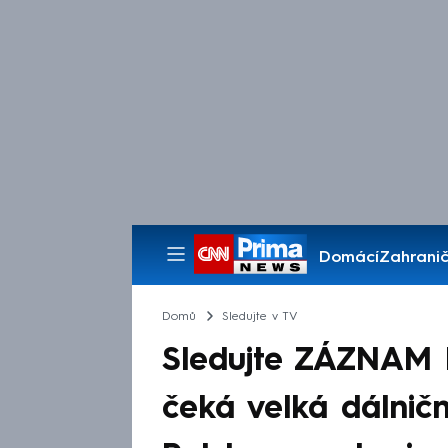
Domácí
Zahranič
Pořady
Domů
Sledujte v TV
Sledujte ZÁZNAM 
čeká velká dálnič