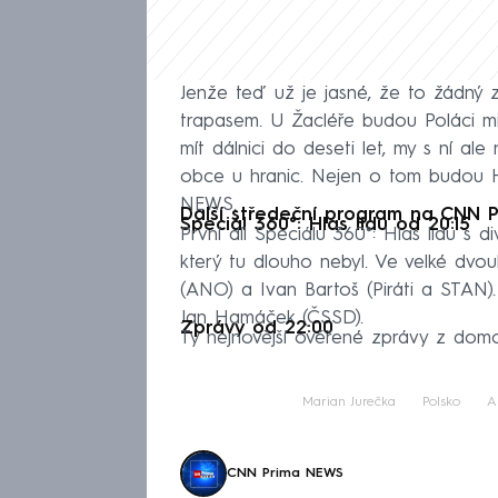
Jenže teď už je jasné, že to žádný 
trapasem. U Žacléře budou Poláci min
mít dálnici do deseti let, my s ní a
obce u hranic. Nejen o tom budou 
NEWS.
Další středeční program na CNN 
Speciál 360°: Hlas lidu od 20:15
První díl Speciálu 360°: Hlas lidu s d
který tu dlouho nebyl. Ve velké dvo
(ANO) a Ivan Bartoš (Piráti a STAN). 
Jan Hamáček (ČSSD).
Zprávy od 22:00
Ty nejnovější ověřené zprávy z domov
Marian Jurečka
Polsko
A
CNN Prima NEWS