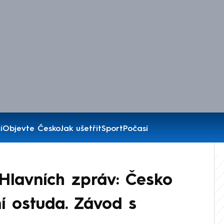
í
Objevte Česko
Jak ušetřit
Sport
Počasí
Hlavních zpráv: Česko
ní ostuda. Závod s