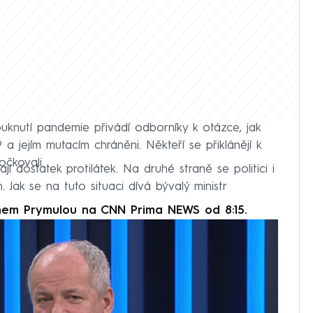
puknutí pandemie přivádí odborníky k otázce, jak
a jejím mutacím chráněni. Někteří se přiklánějí k
očkovali.
jí dostatek protilátek. Na druhé straně se politici i
. Jak se na tuto situaci dívá bývalý ministr
nem Prymulou na CNN Prima NEWS od 8:15.