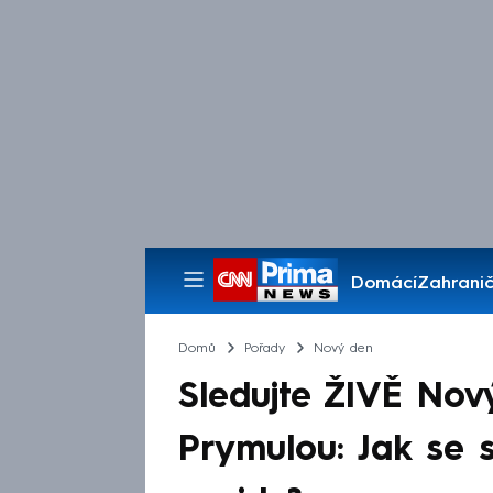
Domácí
Zahranič
Pořady
Domů
Pořady
Nový den
Sledujte ŽIVĚ No
Prymulou: Jak se 