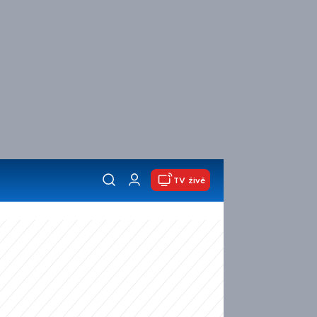
TV živě