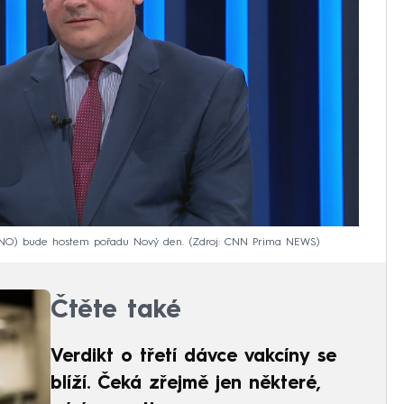
 ANO) bude hostem pořadu Nový den.
Zdroj: CNN Prima NEWS
Čtěte také
Verdikt o třetí dávce vakcíny se
blíží. Čeká zřejmě jen některé,