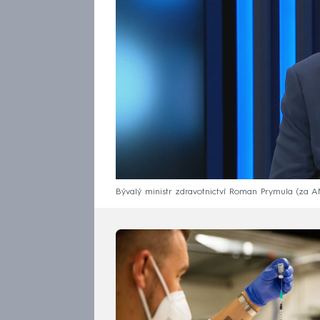
Bývalý ministr zdravotnictví Roman Prymula (za