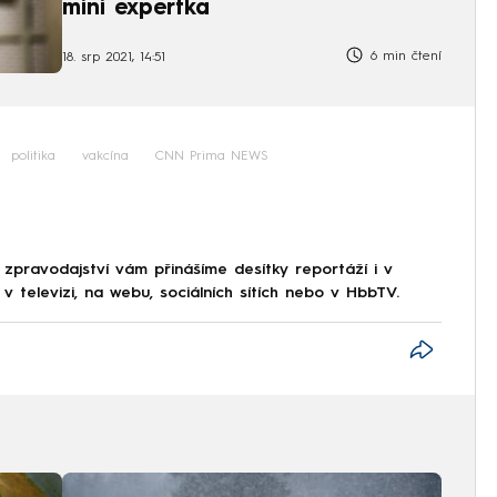
míní expertka
6 min čtení
18. srp 2021, 14:51
politika
vakcína
CNN Prima NEWS
 zpravodajství vám přinášíme desítky reportáží i v
 televizi, na webu, sociálních sítích nebo v HbbTV.