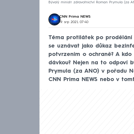
Bývalý ministr zdravotnictví Roman Prymula (za
CNN Prima NEWS
19. srp 2021, 07:40
Téma protilátek po prodělání c
se uznávat jako důkaz bezinf
potvrzením o ochraně? A kdo 
dávkou? Nejen na to odpoví b
Prymula (za ANO) v pořadu N
CNN Prima NEWS nebo v tomto 