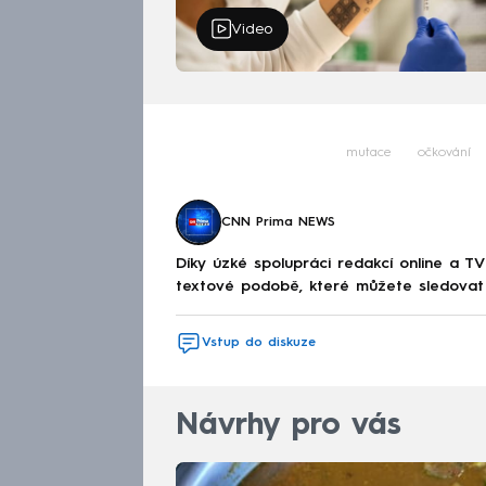
Video
mutace
očkování
CNN Prima NEWS
Díky úzké spolupráci redakcí online a TV
textové podobě, které můžete sledovat v
Vstup do diskuze
Návrhy pro vás