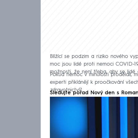
Blížící se podzim a riziko nového vy
moc jsou lidé proti nemoci COVID-19 
možnosti, že není třeba, aby se lidé 
Pokud nemoc v minulosti prodělali, ma
experti přiklánějí k proočkování všech
zdravotnictví?
Sledujte pořad Nový den s Roma