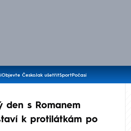
í
Objevte Česko
Jak ušetřit
Sport
Počasí
vý den s Romanem
staví k protilátkám po