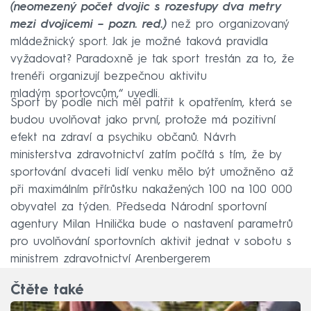
(neomezený počet dvojic s rozestupy dva metry
mezi dvojicemi –⁠ pozn. red.)
než pro organizovaný
mládežnický sport. Jak je možné taková pravidla
vyžadovat? Paradoxně je tak sport trestán za to, že
trenéři organizují bezpečnou aktivitu
mladým sportovcům,“ uvedli.
Sport by podle nich měl patřit k opatřením, která se
budou uvolňovat jako první, protože má pozitivní
efekt na zdraví a psychiku občanů. Návrh
ministerstva zdravotnictví zatím počítá s tím, že by
sportování dvaceti lidí venku mělo být umožněno až
při maximálním přírůstku nakažených 100 na 100 000
obyvatel za týden. Předseda Národní sportovní
agentury Milan Hnilička bude o nastavení parametrů
pro uvolňování sportovních aktivit jednat v sobotu s
ministrem zdravotnictví Arenbergerem
Čtěte také