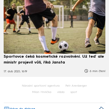
Sportovce čeká kosmetické rozvolnění. Už teď ale
ministr projevil vůli, říká Jansta
6 min čtení
17. dub 2021, 16:19
Národní sportovní agentura
Petr Arenberger
Milan Hnilička
vláda
sport