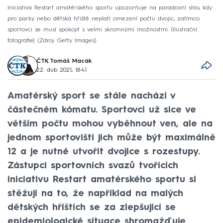
Iniciativa Restart amatérského sportu upozorňuje na paradoxní stav, kdy
pro parky nebo dětská hřiště neplatí omezení počtu dvojic, zatímco
sportovci se musí spokojit s velmi skromnými možnostmi. (Ilustrační
fotografie)
Zdroj: Getty Images
ČTK
,
Tomáš Macák
22. dub 2021, 18:41
Amatérský sport se stále nachází v
částečném kómatu. Sportovci už sice ve
větším počtu mohou vyběhnout ven, ale na
jednom sportovišti jich může být maximálně
12 a je nutné utvořit dvojice s rozestupy.
Zástupci sportovních svazů tvořících
iniciativu Restart amatérského sportu si
stěžují na to, že například na malých
dětských hřištích se za zlepšující se
epidemiologické situace shromažďuje