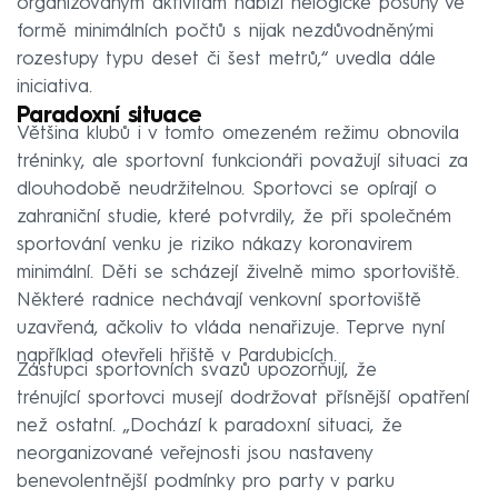
organizovaným aktivitám nabízí nelogické posuny ve
formě minimálních počtů s nijak nezdůvodněnými
rozestupy typu deset či šest metrů,“ uvedla dále
iniciativa.
Paradoxní situace
Většina klubů i v tomto omezeném režimu obnovila
tréninky, ale sportovní funkcionáři považují situaci za
dlouhodobě neudržitelnou. Sportovci se opírají o
zahraniční studie, které potvrdily, že při společném
sportování venku je riziko nákazy koronavirem
minimální. Děti se scházejí živelně mimo sportoviště.
Některé radnice nechávají venkovní sportoviště
uzavřená, ačkoliv to vláda nenařizuje. Teprve nyní
například otevřeli hřiště v Pardubicích.
Zástupci sportovních svazů upozorňují, že
trénující sportovci musejí dodržovat přísnější opatření
než ostatní. „Dochází k paradoxní situaci, že
neorganizované veřejnosti jsou nastaveny
benevolentnější podmínky pro party v parku