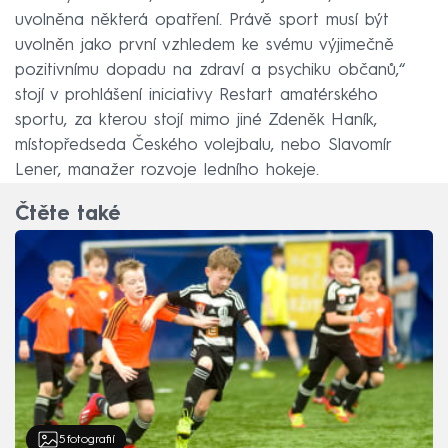
uvolněna některá opatření. Právě sport musí být
uvolněn jako první vzhledem ke svému výjimečně
pozitivnímu dopadu na zdraví a psychiku občanů,“
stojí v prohlášení iniciativy Restart amatérského
sportu, za kterou stojí mimo jiné Zdeněk Haník,
místopředseda Českého volejbalu, nebo Slavomír
Lener, manažer rozvoje ledního hokeje.
Čtěte také
5
fotografií