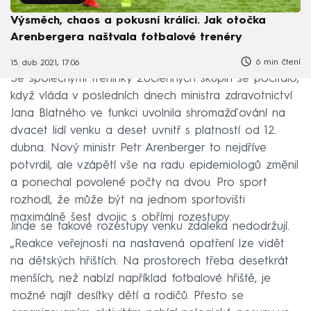
Výsměch, chaos a pokusní králíci. Jak otočka
Arenbergera naštvala fotbalové trenéry
6 min čtení
15. dub 2021, 17:06
Se společnými tréninky 20členných skupin se počítalo,
když vláda v posledních dnech ministra zdravotnictví
Jana Blatného ve funkci uvolnila shromažďování na
dvacet lidí venku a deset uvnitř s platností od 12.
dubna. Nový ministr Petr Arenberger to nejdříve
potvrdil, ale vzápětí vše na radu epidemiologů změnil
a ponechal povolené počty na dvou. Pro sport
rozhodl, že může být na jednom sportovišti
maximálně šest dvojic s obřími rozestupy.
Jinde se takové rozestupy venku zdaleka nedodržují.
„Reakce veřejnosti na nastavená opatření lze vidět
na dětských hřištích. Na prostorech třeba desetkrát
menších, než nabízí například fotbalové hřiště, je
možné najít desítky dětí a rodičů. Přesto se