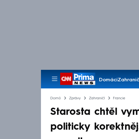
Domácí
Zahranič
Pořady
Domů
Zprávy
Zahraničí
Francie
Starosta chtěl vy
politicky korektně