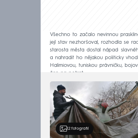
Všechno to začalo nevinnou praskl
její stav nezhoršoval, rozhodla se ra
starosta města dostal nápad: slavnéh
a nahradit ho nějakou politicky vhod
Halimiovou, tuniskou právničku, bojo
žen na potrat.
12
fotografií