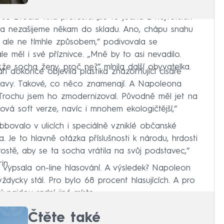
e zvedla vlna protestů. „Je to jedna z největších
ona nezašijeme někam do skladu. Ano, chápu snahu
u, ale ne tímhle způsobem,“ podivovala se
e měl i své příznivce. „Mně by to asi nevadilo.
že socha ženy, proč ne?“ mínila další obyvatelka.
í dokonce objevila plastika znázorňující císaře
postavy. Takové, co něco znamenají. A Napoleona
Trochu jsem ho zmodernizoval. Původně měl jet na
aková soft verze, navíc i mnohem ekologičtější,“
bovalo v ulicích i speciálně vzniklé občanské
a. Je to hlavně otázka příslušnosti k národu, hrdosti
rostě, aby se ta socha vrátila na svůj podstavec,“
in.
vypsala on-line hlasování. A výsledek? Napoleon
ždycky stál. Pro bylo 68 procent hlasujících. A pro
ý najdou radní jiné místo.
Čtěte také