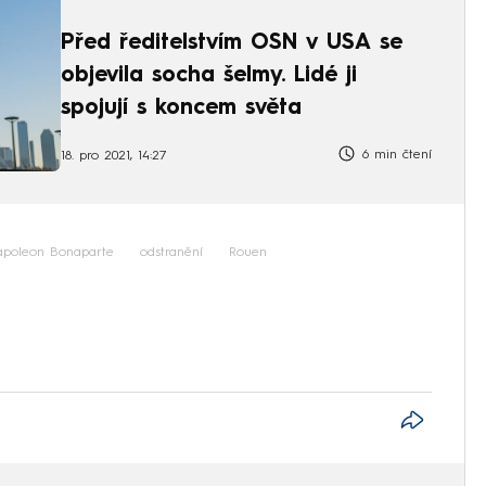
Před ředitelstvím OSN v USA se
objevila socha šelmy. Lidé ji
spojují s koncem světa
6 min čtení
18. pro 2021, 14:27
poleon Bonaparte
odstranění
Rouen