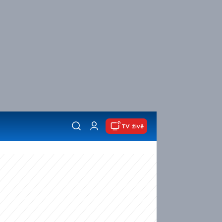
TV živě