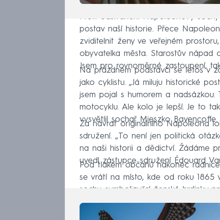
Proti odstranění Napoleonovy sochy s
postav naší historie. Přece Napole
zviditelnit ženy ve veřejném prostor
obyvatelka města. Starostův nápad al
Jsem pro rovnoměrné zastoupení, tak
Na prázdném podstavci se letos v zář
jako cyklistu. „Já miluju historické 
jsem pojal s humorem a nadsázkou. 
motocyklu. Ale kolo je lepší. Je to t
vysvětlil sochař Mieszko Bavencoffe.
Za návrat originálního Napoleona lob
sdružení. „To není jen politická otázk
na naši historii a dědictví. Žádáme p
uvedl zástupce sdružení Édouard Var
Pod tlakem občanů nakonec radnice 
se vrátí na místo, kde od roku 1865 v
sochu symbolizující ženské hrdinky pr