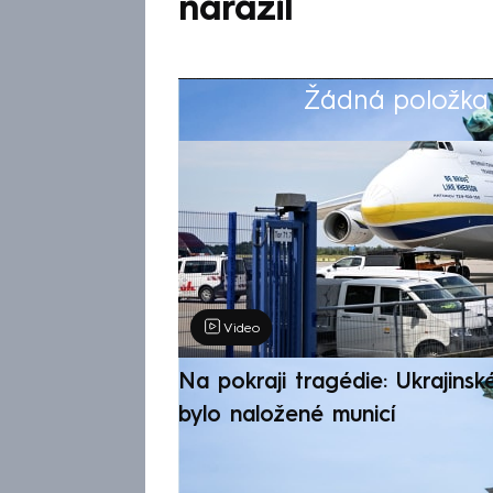
narazil
Žádná položka z
Výběr redakce
Video
Na pokraji tragédie: Ukrajinsk
bylo naložené municí