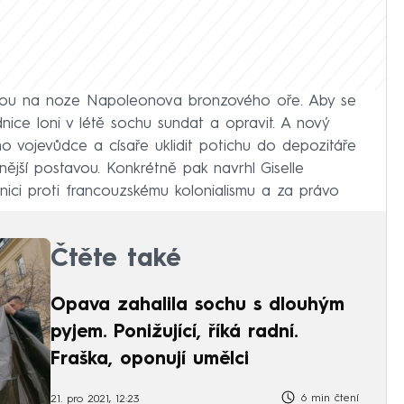
inou na noze Napoleonova bronzového oře. Aby se
dnice loni v létě sochu sundat a opravit. A nový
o vojevůdce a císaře uklidit potichu do depozitáře
nější postavou. Konkrétně pak navrhl Giselle
vnici proti francouzskému kolonialismu a za právo
Čtěte také
Opava zahalila sochu s dlouhým
pyjem. Ponižující, říká radní.
Fraška, oponují umělci
6 min čtení
21. pro 2021, 12:23