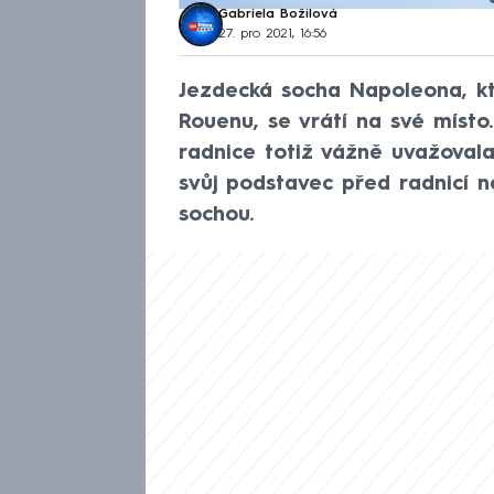
Gabriela Božilová
27. pro 2021, 16:56
Jezdecká socha Napoleona, k
Rouenu, se vrátí na své místo.
radnice totiž vážně uvažoval
svůj podstavec před radnicí n
sochou.