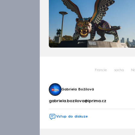
Francie
socha
Na
Gabriela Božilová
gabriela.bozilova@iprima.cz
Vstup do diskuze