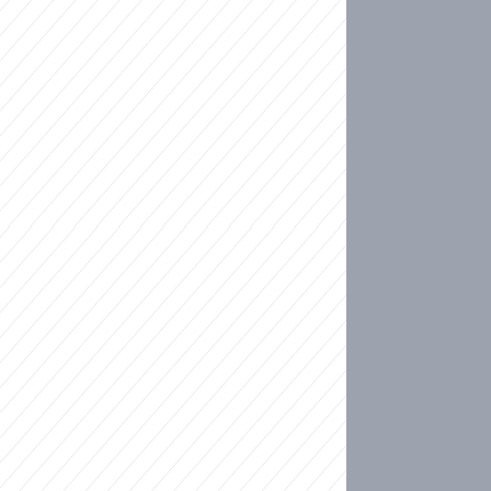
ideo
kat migranty do Česka? Sami by odešli, tvrdí exp
ické sebevraždě