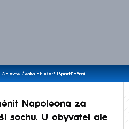
í
Objevte Česko
Jak ušetřit
Sport
Počasí
měnit Napoleona za
jší sochu. U obyvatel ale