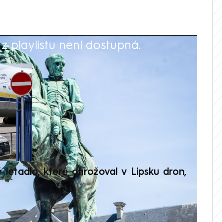
 playlistu není dostupná.
V
é letadlo, které ohrožoval v Lipsku dron,
Přilá
polit